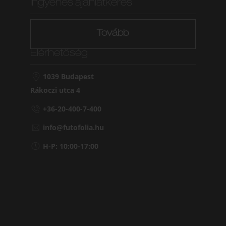
Ingyenes ajánlatkérés
Tovább
Elérhetőség
1039 Budapest
Rákoczi utca 4
+36-20-400-7-400
info@futofolia.hu
H-P: 10:00-17:00