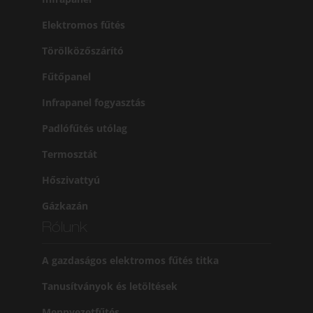
Elektromos fűtés
Törölközőszárító
Fűtőpanel
Infrapanel fogyasztás
Padlófűtés utólag
Termosztát
Hőszivattyú
Gázkazán
Rólunk
A gazdaságos elektromos fűtés titka
Tanusítványok és letöltések
Mennyezetfűtés