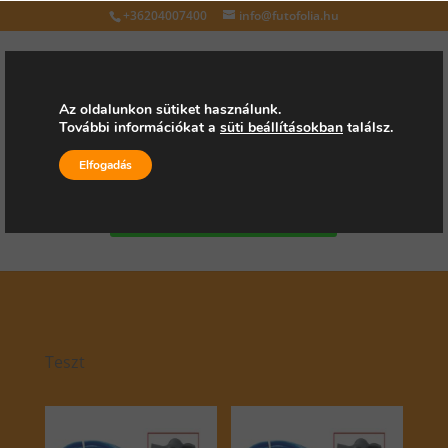
+36204007400
info@futofolia.hu
Az oldalunkon sütiket használunk.
További információkat a
süti beállításokban
találsz.
Válasszon oldalt
Elfogadás
Kérjen árajánlatot
Teszt