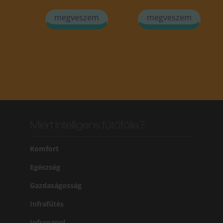
megveszem
megveszem
Miért intelligens fűtőfólia?
Komfort
Egészség
Gazdaságosság
Infrafűtés
Infrapanel