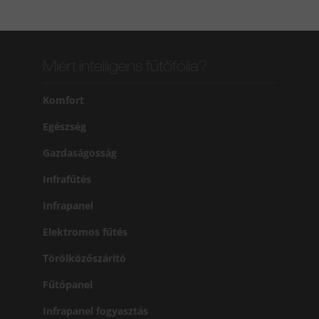
Miért intelligens fűtőfólia?
Komfort
Egészség
Gazdaságosság
Infrafűtés
Infrapanel
Elektromos fűtés
Törölközőszárító
Fűtőpanel
Infrapanel fogyasztás