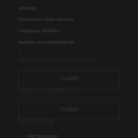
sitemap
Elektromos fűtés városok
Intelligens fűtőfilm
Belépés viszonteladóknak
<
intelligens fűtőfilm kalkulátor
Tovább
Ingyenes ajánlatkérés
Tovább
Elérhetőség
1039 Budapest