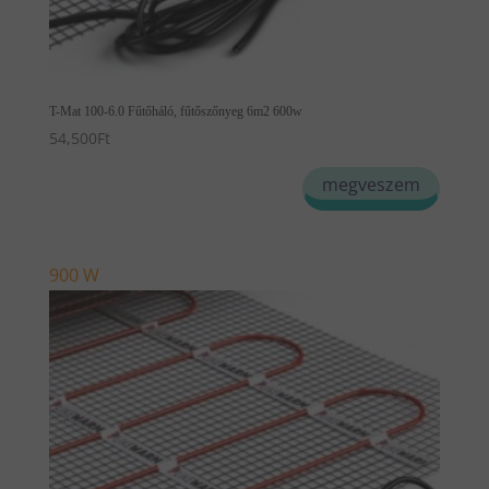
T-Mat 100-6.0 Fűtőháló, fűtőszőnyeg 6m2 600w
54,500
Ft
megveszem
900 W