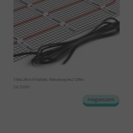
T-Mat 200-6.0 Fűtőháló, fűtőszőnyeg 6m2 1200w
54,500
Ft
megveszem