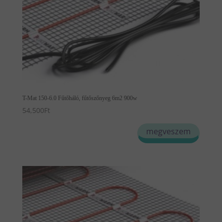
T-Mat 150-6.0 Fűtőháló, fűtőszőnyeg 6m2 900w
54,500
Ft
megveszem