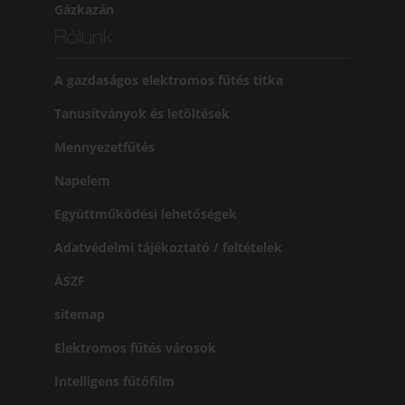
Gázkazán
Rólunk
A gazdaságos elektromos fűtés titka
Tanusítványok és letöltések
Mennyezetfűtés
Napelem
Együttműködési lehetőségek
Adatvédelmi tájékoztató / feltételek
ÁSZF
sitemap
Elektromos fűtés városok
Intelligens fűtőfilm