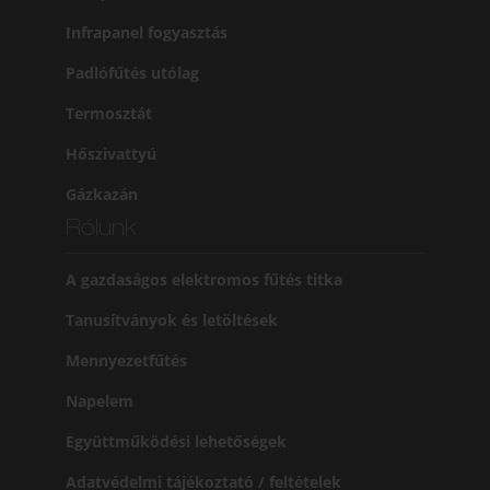
Infrapanel fogyasztás
Padlófűtés utólag
Termosztát
Hőszivattyú
Gázkazán
Rólunk
A gazdaságos elektromos fűtés titka
Tanusítványok és letöltések
Mennyezetfűtés
Napelem
Együttműködési lehetőségek
Adatvédelmi tájékoztató / feltételek