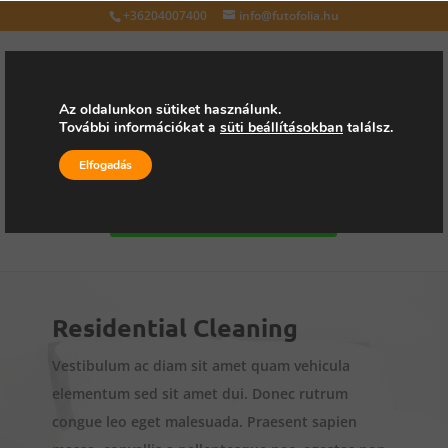
+36204007400
info@futofolia.hu
Az oldalunkon sütiket használunk.
További információkat a
süti beállításokban
találsz.
Válasszon oldalt
Elfogadás
Kérjen árajánlatot
Residential Cleaning
Vestibulum ac diam sit amet quam vehicula
elementum sed sit amet dui. Donec rutrum
congue leo eget malesuada. Praesent sapien