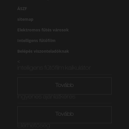
ÁSZF
sitemap
Elektromos fűtés városok
Intelligens fűtőfilm
Belépés viszonteladóknak
<
intelligens fűtőfilm kalkulátor
Tovább
Ingyenes ajánlatkérés
Tovább
Elérhetőség