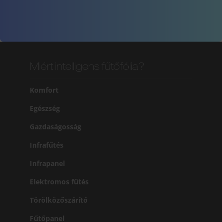
Miért intelligens fűtőfólia?
Komfort
Egészség
Gazdaságosság
Infrafűtés
Infrapanel
Elektromos fűtés
Törölközőszárító
Fűtőpanel