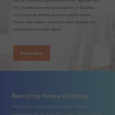
massa, convallis a pellentesque nec, egestas non
nisi. Vestibulum ante ipsum primis in faucibus
orci luctus et ultrices posuere cubilia Curae;
Donec velit neque, auctor sit amet aliquam vel,
ullamcorper sit amet ligula.
Book Now
Reccuring House Cleaning
Vestibulum ac diam sit amet quam vehicula
elementum sed sit amet dui. Donec rutrum congue