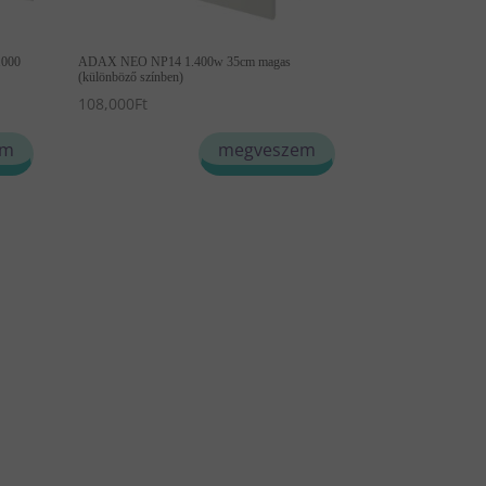
1000
ADAX NEO NP14 1.400w 35cm magas
(különböző színben)
108,000
Ft
Ennek
em
megveszem
a
terméknek
több
variációja
van.
A
változatok
a
termékoldalon
választhatók
ki