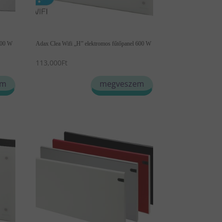
600 W
Adax Clea Wifi „H” elektromos fűtőpanel 600 W
113,000
Ft
Ennek
em
megveszem
a
terméknek
több
variációja
van.
A
változatok
a
termékoldalon
választhatók
ki