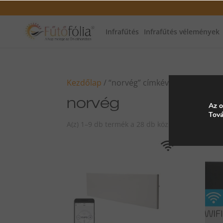
Infrafűtés
Infrafűtés vélemények
Kezdőlap
/ “norvég” címkével rendelkező
norvég
Az o
Tová
A(z) 1–9 db termék a 28 db közül