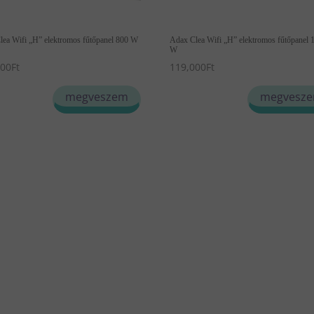
lea Wifi „H” elektromos fűtőpanel 800 W
Adax Clea Wifi „H” elektromos fűtőpanel 
W
000
Ft
119,000
Ft
ek
Ennek
megveszem
megvesz
a
éknek
terméknek
több
ciója
variációja
van.
A
ozatok
változatok
a
ékoldalon
termékoldalon
szthatók
választhatók
ki