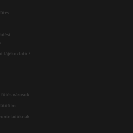
űtés
ödési
k
i tájékoztató /
 fűtés városok
 fűtőfilm
szonteladóknak