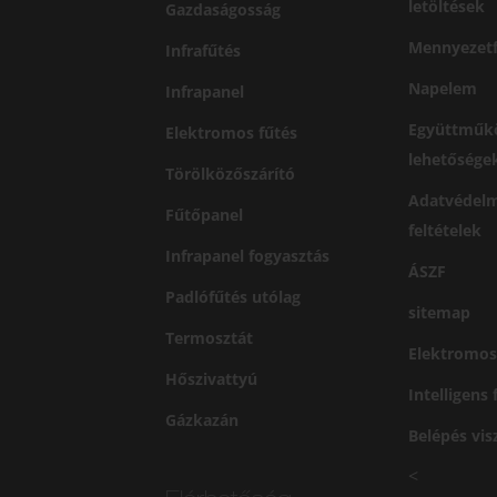
letöltések
Gazdaságosság
Mennyezetf
Infrafűtés
Napelem
Infrapanel
Együttműk
Elektromos fűtés
lehetősége
Törölközőszárító
Adatvédelm
Fűtőpanel
feltételek
Infrapanel fogyasztás
ÁSZF
Padlófűtés utólag
sitemap
Termosztát
Elektromos
Hőszivattyú
Intelligens
Gázkazán
Belépés vi
<