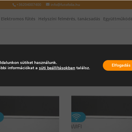
+36204007400
info@futofolia.hu
Elektromos fűtés
Helyszíni felmérés, tanácsadás
Együttműködé
 termékek
ldalunkon sütiket használunk.
Elfogadás
bbi információkat a
süti beállításokban
találsz.