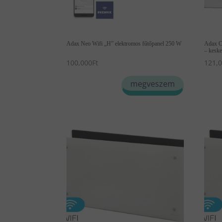
Adax Neo Wifi „H” elektromos fűtőpanel 250 W
Adax C
– kesk
100,000
Ft
121,
Enn
megveszem
a
term
több
variá
van.
A
vált
a
term
vála
ki