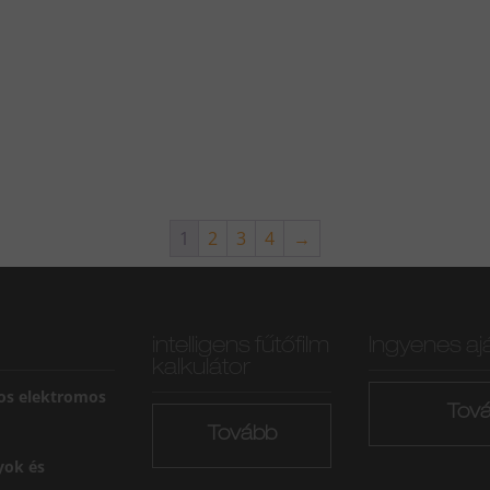
1
2
3
4
→
intelligens fűtőfilm
Ingyenes aj
kalkulátor
os elektromos
Tov
Tovább
yok és