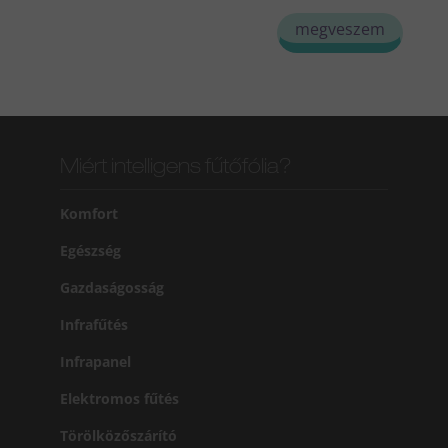
megveszem
Miért intelligens fűtőfólia?
Komfort
Egészség
Gazdaságosság
Infrafűtés
Infrapanel
Elektromos fűtés
Törölközőszárító