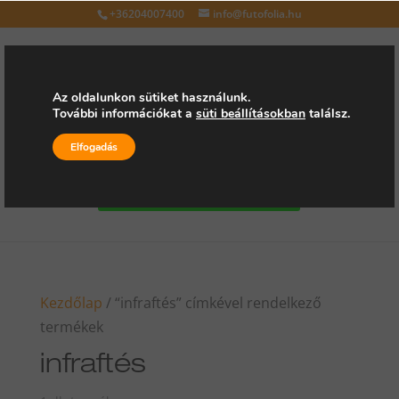
+36204007400
info@futofolia.hu
Az oldalunkon sütiket használunk.
További információkat a
süti beállításokban
találsz.
Válasszon oldalt
Elfogadás
Kérjen árajánlatot
Kezdőlap
/ “infraftés” címkével rendelkező
termékek
infraftés