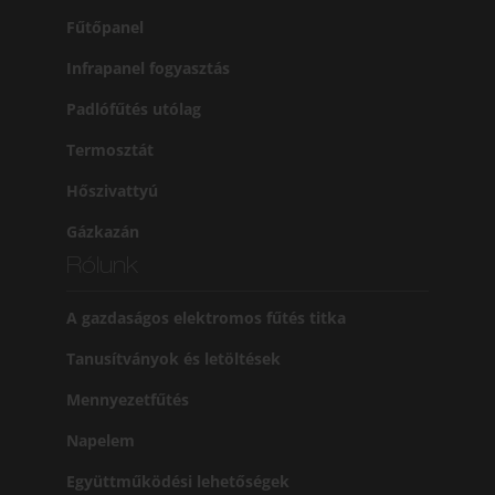
Fűtőpanel
Infrapanel fogyasztás
Padlófűtés utólag
Termosztát
Hőszivattyú
Gázkazán
Rólunk
A gazdaságos elektromos fűtés titka
Tanusítványok és letöltések
Mennyezetfűtés
Napelem
Együttműködési lehetőségek