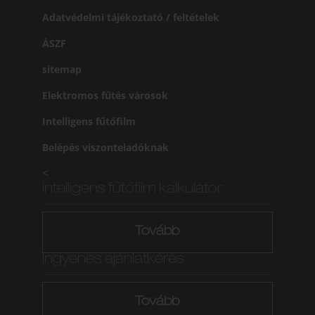
Adatvédelmi tájékoztató / feltételek
ÁSZF
sitemap
Elektromos fűtés városok
Intelligens fűtőfilm
Belépés viszonteladóknak
<
intelligens fűtőfilm kalkulátor
Tovább
Ingyenes ajánlatkérés
Tovább