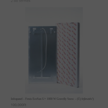
2 db termék
Infrapanel – Fenix EcoSun U+ 1000 W Gravelly Snow – (Új fejlesztés!)
100,000
Ft