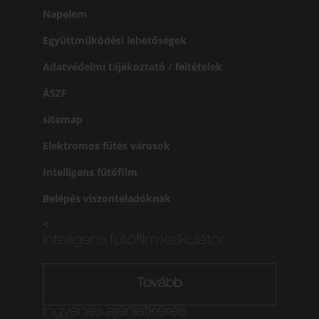
Napelem
Együttműködési lehetőségek
Adatvédelmi tájékoztató / feltételek
ÁSZF
sitemap
Elektromos fűtés városok
Intelligens fűtőfilm
Belépés viszonteladóknak
<
intelligens fűtőfilm kalkulátor
Tovább
Ingyenes ajánlatkérés