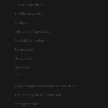
Elektromos fűtés
Törölközőszárító
Fűtőpanel
Infrapanel fogyasztás
Padlófűtés utólag
Termosztát
Hőszivattyú
Gázkazán
Rólunk
A gazdaságos elektromos fűtés titka
Tanusítványok és letöltések
Mennyezetfűtés