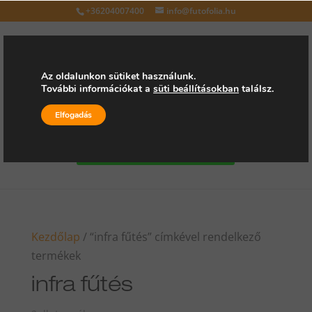
+36204007400
info@futofolia.hu
Az oldalunkon sütiket használunk.
További információkat a
süti beállításokban
találsz.
Válasszon oldalt
Elfogadás
Kérjen árajánlatot
Kezdőlap
/ “infra fűtés” címkével rendelkező
termékek
infra fűtés