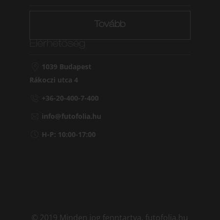
Tovább
Elérhetőség
1039 Budapest
Rákoczi utca 4
+36-20-400-7-400
info@futofolia.hu
H-P: 10:00-17:00
© 2019 Minden jog fenntartva. futofolia.hu