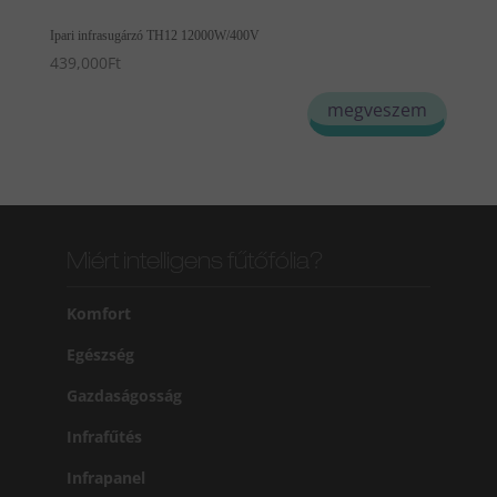
Ipari infrasugárzó TH12 12000W/400V
439,000
Ft
megveszem
Miért intelligens fűtőfólia?
Komfort
Egészség
Gazdaságosság
Infrafűtés
Infrapanel