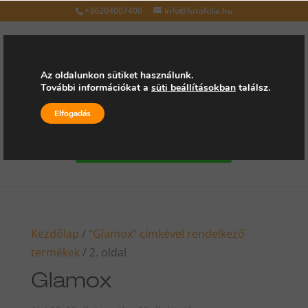
+36204007400
info@futofolia.hu
Az oldalunkon sütiket használunk.
További információkat a
süti beállításokban
találsz.
Válasszon oldalt
Elfogadás
Kérjen árajánlatot
Kezdőlap
/
“Glamox” címkével rendelkező
termékek
/ 2. oldal
Glamox