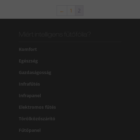
←
1
2
Miért intelligens fűtőfólia?
Komfort
Egészség
Gazdaságosság
Infrafűtés
Infrapanel
Elektromos fűtés
Törölközőszárító
Fűtőpanel