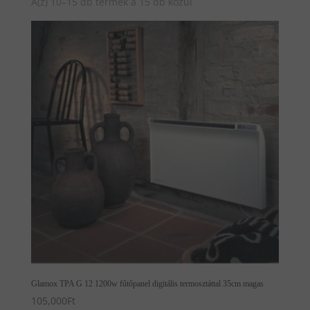
A(z) 10–15 db termék a 15 db közül
Glamox TPA G 12 1200w fűtőpanel digitális termosztáttal 35cm magas
105,000
Ft