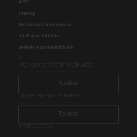
ÁSZF
sitemap
Elektromos fűtés városok
Intelligens fűtőfilm
Belépés viszonteladóknak
<
intelligens fűtőfilm kalkulátor
Tovább
Ingyenes ajánlatkérés
Tovább
Elérhetőség