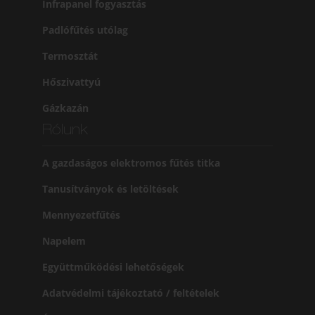
Infrapanel fogyasztás
Padlófűtés utólag
Termosztát
Hőszivattyú
Gázkazán
Rólunk
A gazdaságos elektromos fűtés titka
Tanusítványok és letöltések
Mennyezetfűtés
Napelem
Együttműködési lehetőségek
Adatvédelmi tájékoztató / feltételek