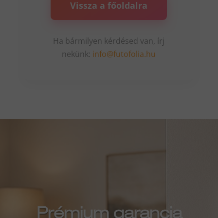
Vissza a főoldalra
Ha bármilyen kérdésed van, írj
nekünk:
info@futofolia.hu
Prémium garancia