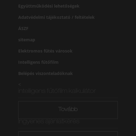
Együttműködési lehetőségek
Adatvédelmi tájékoztató / feltételek
ÁSZF
sitemap
Elektromos fűtés városok
Intelligens fűtőfilm
Belépés viszonteladóknak
<
intelligens fűtőfilm kalkulátor
Tovább
Ingyenes ajánlatkérés