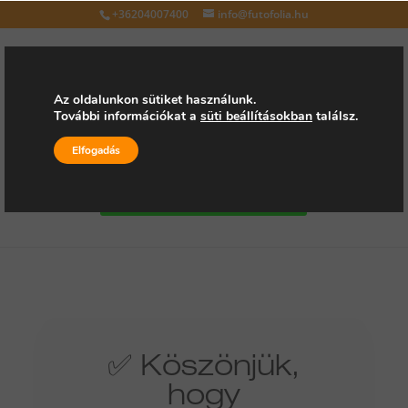
+36204007400
info@futofolia.hu
Az oldalunkon sütiket használunk.
További információkat a
süti beállításokban
találsz.
Válasszon oldalt
Elfogadás
Kérjen árajánlatot
✅ Köszönjük,
hogy