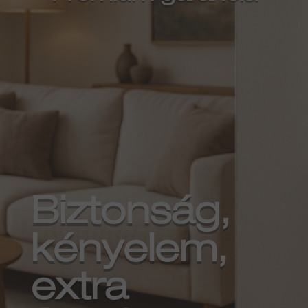
Biztonság,
kényelem,
extra