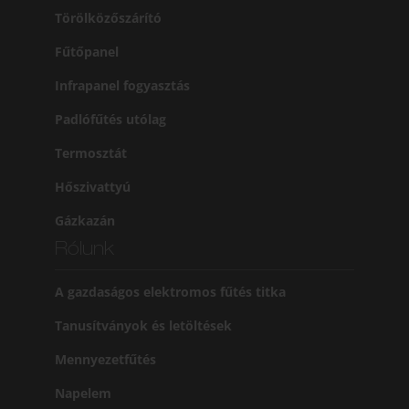
Törölközőszárító
Fűtőpanel
Infrapanel fogyasztás
Padlófűtés utólag
Termosztát
Hőszivattyú
Gázkazán
Rólunk
A gazdaságos elektromos fűtés titka
Tanusítványok és letöltések
Mennyezetfűtés
Napelem