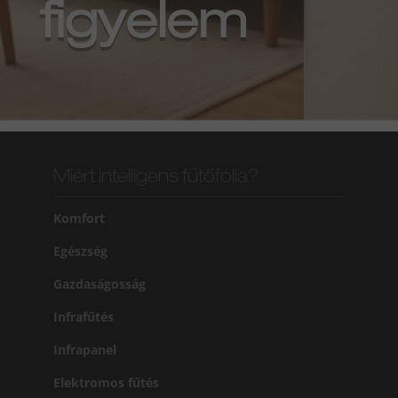
figyelem
Miért intelligens fűtőfólia?
Komfort
Egészség
Gazdaságosság
Infrafűtés
Infrapanel
Elektromos fűtés