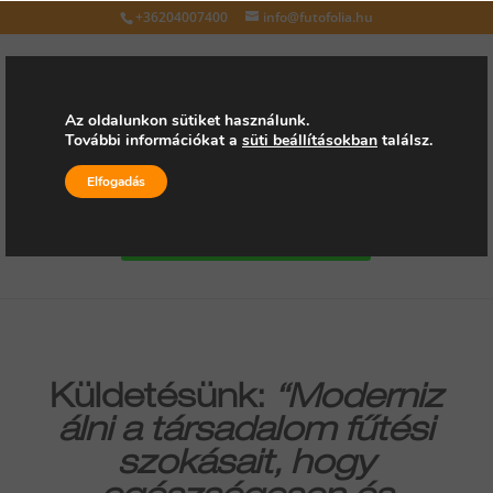
+36204007400
info@futofolia.hu
Az oldalunkon sütiket használunk.
További információkat a
süti beállításokban
találsz.
Válasszon oldalt
Elfogadás
Kérjen árajánlatot
Küldetésünk:
“Moderniz
álni a társadalom fűtési
szokásait, hogy