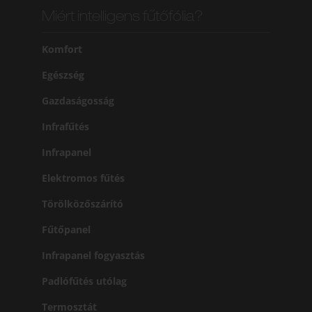
Miért intelligens fűtőfólia?
Komfort
Egészség
Gazdaságosság
Infrafűtés
Infrapanel
Elektromos fűtés
Törölközőszárító
Fűtőpanel
Infrapanel fogyasztás
Padlófűtés utólag
Termosztát