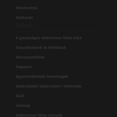
Hőszivattyú
Gázkazán
Rólunk
A gazdaságos elektromos fűtés titka
Tanusítványok és letöltések
Mennyezetfűtés
Napelem
Együttműködési lehetőségek
Adatvédelmi tájékoztató / feltételek
ÁSZF
sitemap
Elektromos fűtés városok