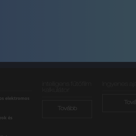
intelligens fűtőfilm
Ingyenes aj
kalkulátor
os elektromos
Tov
Tovább
yok és