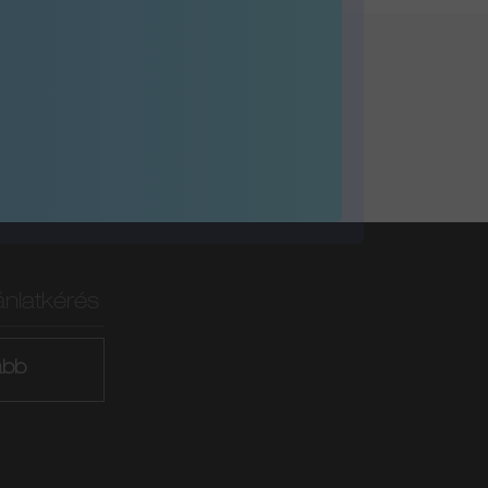
ánlatkérés
ább