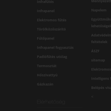
Mennyezetf
Infrafűtés
Napelem
Infrapanel
Együttműk
Elektromos fűtés
lehetősége
Törölközőszárító
Adatvédelm
Fűtőpanel
feltételek
Infrapanel fogyasztás
ÁSZF
Padlófűtés utólag
sitemap
Termosztát
Elektromos
Hőszivattyú
Intelligens
Gázkazán
Belépés vi
<
Elérhetőség