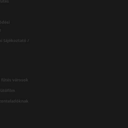
űtés
ödési
k
i tájékoztató /
 fűtés városok
 fűtőfilm
szonteladóknak