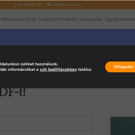
+36204007400
info@futofolia.hu
Elektromos fűtés
Helyszíni felmérés, tanácsadás
Együttműködé
ldalunkon sütiket használunk.
Elfogadás
bbi információkat a
süti beállításokban
találsz.
 az adataidat, hogy
DF-t!