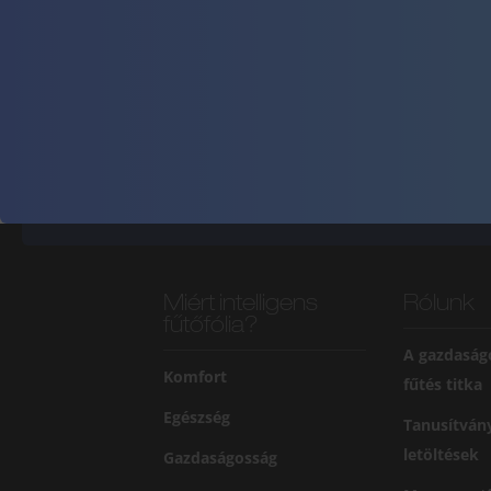
Miért intelligens
Rólunk
fűtőfólia?
A gazdaság
Komfort
fűtés titka
Egészség
Tanusítván
letöltések
Gazdaságosság