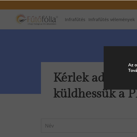
Infrafűtés
Infrafűtés vélemények
Az o
Tová
Kérlek add meg
küldhessük a P