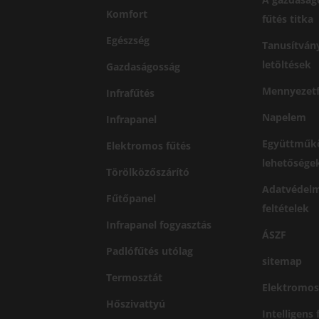
Komfort
fűtés titka
Egészség
Tanusítván
letöltések
Gazdaságosság
Mennyezetf
Infrafűtés
Napelem
Infrapanel
Együttműk
Elektromos fűtés
lehetősége
Törölközőszárító
Adatvédelm
Fűtőpanel
feltételek
Infrapanel fogyasztás
ÁSZF
Padlófűtés utólag
sitemap
Termosztát
Elektromos
Hőszivattyú
Intelligens