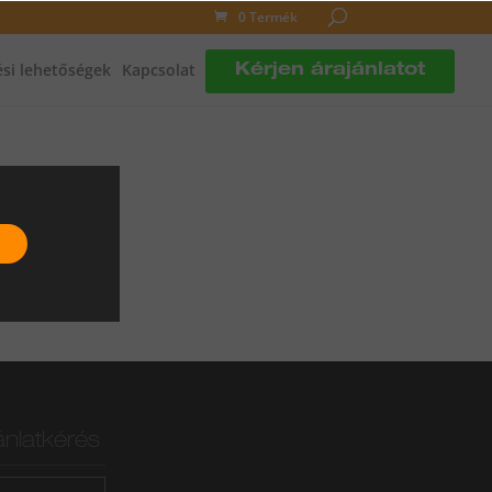
0 Termék
si lehetőségek
Kapcsolat
Kérjen árajánlatot
ánlatkérés