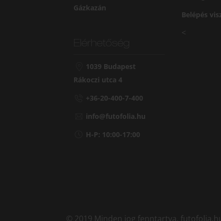
Gázkazán
Belépés vi
<
Elérhetőség
1039 Budapest
Rákoczi utca 4
+36-20-400-7-400
info@futofolia.hu
H-P: 10:00-17:00
© 2019 Minden jog fenntartva. futofolia.h