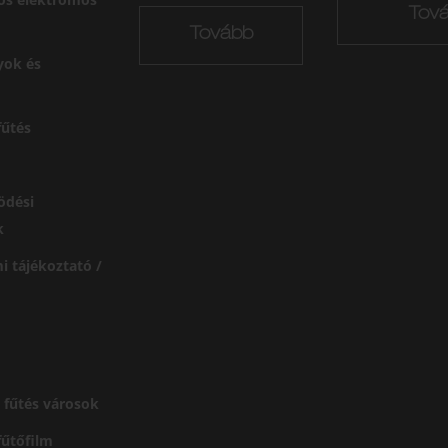
Tov
Tovább
yok és
űtés
ödési
k
i tájékoztató /
 fűtés városok
 fűtőfilm