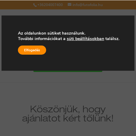
+36204007400
info@futofolia.hu
Az oldalunkon sütiket használunk.
További információkat a
süti beállításokban
találsz.
Válasszon oldalt
Elfogadás
Kérjen árajánlatot
Köszönjük, hogy
ajánlatot kért tőlünk!