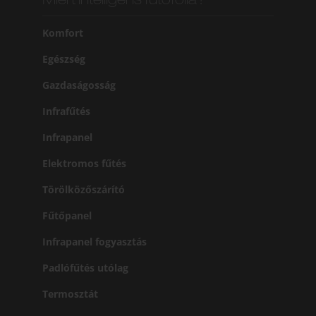
Miért intelligens fűtőfólia?
Komfort
Egészség
Gazdaságosság
Infrafűtés
Infrapanel
Elektromos fűtés
Törölközőszárító
Fűtőpanel
Infrapanel fogyasztás
Padlófűtés utólag
Termosztát