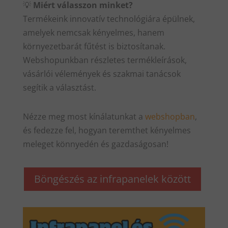
💡
Miért válasszon minket?
Termékeink innovatív technológiára épülnek,
amelyek nemcsak kényelmes, hanem
környezetbarát fűtést is biztosítanak.
Webshopunkban részletes termékleírások,
vásárlói vélemények és szakmai tanácsok
segítik a választást.
Nézze meg most kínálatunkat a
webshopban
,
és fedezze fel, hogyan teremthet kényelmes
meleget könnyedén és gazdaságosan!
Böngészés az infrapanelek között