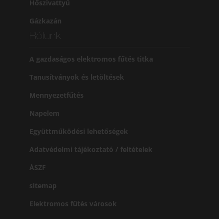
Hőszivattyú
Gázkazán
Rólunk
A gazdaságos elektromos fűtés titka
Tanusítványok és letöltések
Mennyezetfűtés
Napelem
Együttműködési lehetőségek
Adatvédelmi tájékoztató / feltételek
ÁSZF
sitemap
Elektromos fűtés városok