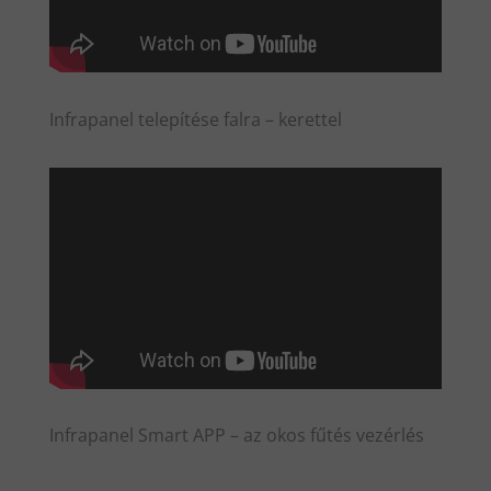
Infrapanel telepítése falra – kerettel
Infrapanel Smart APP – az okos fűtés vezérlés