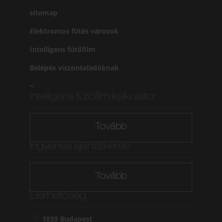
sitemap
Elektromos fűtés városok
Intelligens fűtőfilm
Belépés viszonteladóknak
<
intelligens fűtőfilm kalkulátor
Tovább
Ingyenes ajánlatkérés
Tovább
Elérhetőség
1039 Budapest