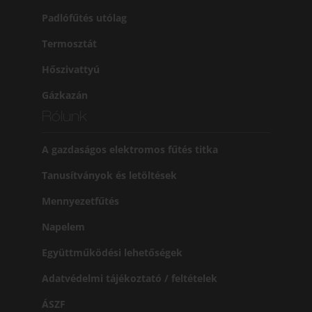
Padlófűtés utólag
Termosztát
Hőszivattyú
Gázkazán
Rólunk
A gazdaságos elektromos fűtés titka
Tanusítványok és letöltések
Mennyezetfűtés
Napelem
Együttműködési lehetőségek
Adatvédelmi tájékoztató / feltételek
ÁSZF