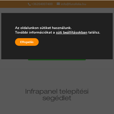
+36204007400
info@futofolia.hu
Az oldalunkon sütiket használunk.
További információkat a
süti beállításokban
találsz.
Válasszon oldalt
Elfogadás
Kérjen árajánlatot
Infrapanel telepítési
segédlet