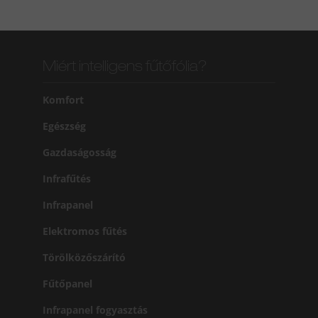
Miért intelligens fűtőfólia?
Komfort
Egészség
Gazdaságosság
Infrafűtés
Infrapanel
Elektromos fűtés
Törölközőszárító
Fűtőpanel
Infrapanel fogyasztás