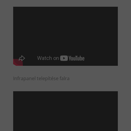
Infrapanel telepítése falra