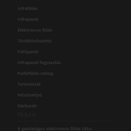
Infrafűtés
Infrapanel
Elektromos fűtés
Törölközőszárító
Fűtőpanel
Infrapanel fogyasztás
Padlófűtés utólag
Termosztát
Hőszivattyú
Gázkazán
Rólunk
A gazdaságos elektromos fűtés titka