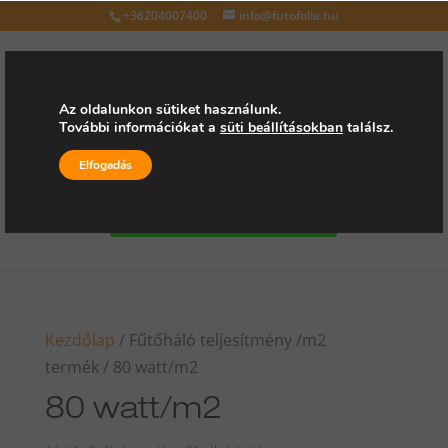
+36204007400
info@futofolia.hu
Az oldalunkon sütiket használunk.
További információkat a
süti beállításokban
találsz.
Válasszon oldalt
Elfogadás
Kérjen árajánlatot
Kezdőlap
/ Fűtőháló teljesítmény /m2
termék / 80 watt/m2
80 watt/m2