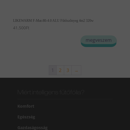
LIKEWARM F-Mat-80-4.0 ALU Fűtőszőnyeg 4m2 320w
41,500
Ft
megveszem
1
2
3
→
Miért intelligens fűtőfólia?
Komfort
Egészség
Gazdaságosság