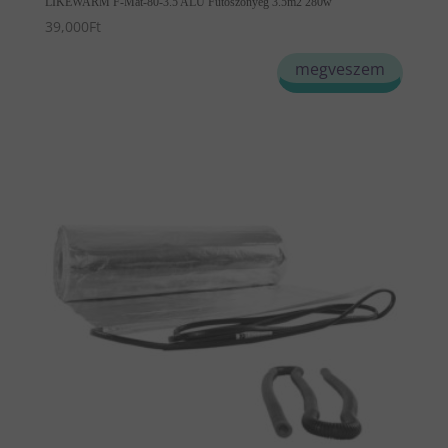
LIKEWARM F-Mat-80-3.5 ALU Fűtőszőnyeg 3.5m2 280w
39,000
Ft
megveszem