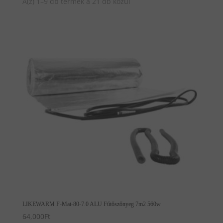
A(z) 1–9 db termék a 21 db közül
LIKEWARM F-Mat-80-7.0 ALU Fűtőszőnyeg 7m2 560w
64,000
Ft