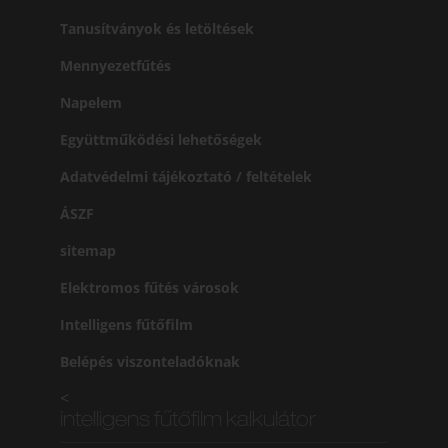
Tanusítványok és letöltések
Mennyezetfűtés
Napelem
Együttműködési lehetőségek
Adatvédelmi tájékoztató / feltételek
ÁSZF
sitemap
Elektromos fűtés városok
Intelligens fűtőfilm
Belépés viszonteladóknak
<
intelligens fűtőfilm kalkulátor