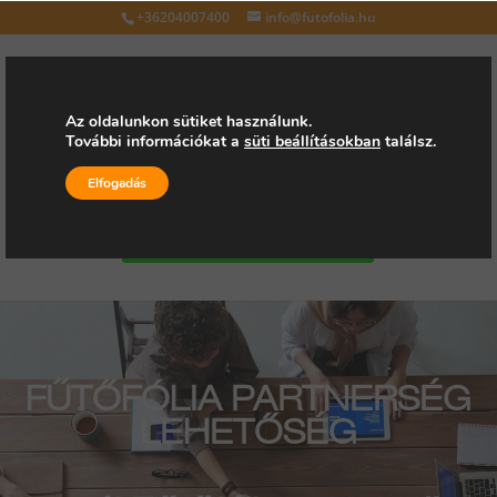
+36204007400
info@futofolia.hu
Az oldalunkon sütiket használunk.
További információkat a
süti beállításokban
találsz.
Válasszon oldalt
Elfogadás
Kérjen árajánlatot
FŰTŐFÓLIA PARTNERSÉG
LEHETŐSÉG