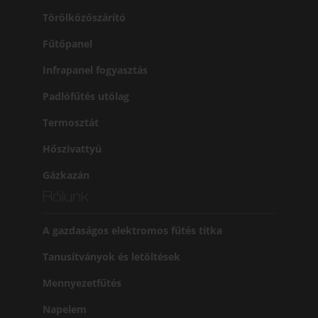
Törölközőszárító
Fűtőpanel
Infrapanel fogyasztás
Padlófűtés utólag
Termosztát
Hőszivattyú
Gázkazán
Rólunk
A gazdaságos elektromos fűtés titka
Tanusítványok és letöltések
Mennyezetfűtés
Napelem