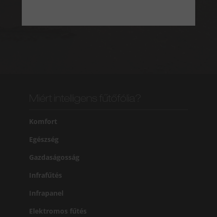
Miért intelligens fűtőfólia?
Komfort
Egészség
Gazdaságosság
Infrafűtés
Infrapanel
Elektromos fűtés