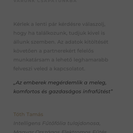
VÁRUNK CSAPATUNKBA
Kérlek a lenti pár kérdésre válaszolj,
hogy ha találkozunk, tudjuk kivel is
állunk szemben. Az adatok kitöltését
követően a partnerekért felelős
munkatársam a lehető leghamarabb
felveszi veled a kapcsolatot.
„Az emberek megérdemlik a meleg,
komfortos és gazdaságos infrafűtést”
Tóth Tamás
Intelligens Fűtőfólia tulajdonosa,
Magyar Országos Elektromos Fűtés