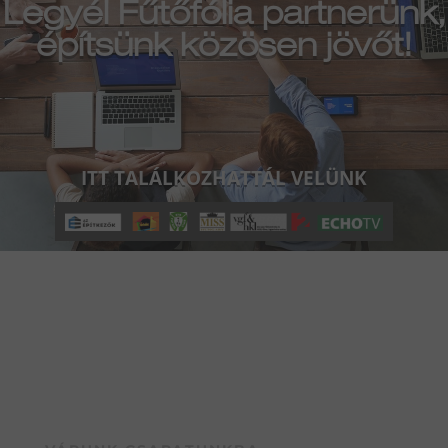
Legyél Fűtőfólia partnerünk,
építsünk közösen jövőt!
ITT TALÁLKOZHATTÁL VELÜNK