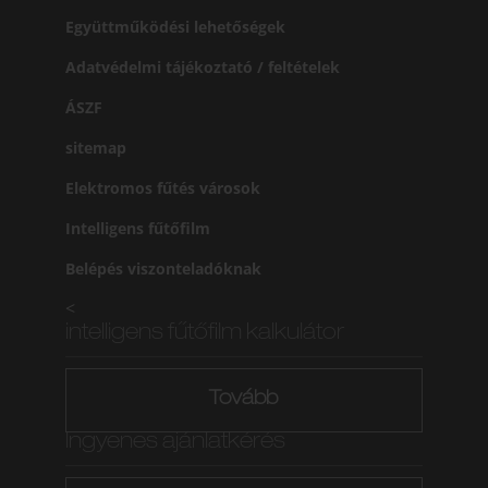
Együttműködési lehetőségek
Adatvédelmi tájékoztató / feltételek
ÁSZF
sitemap
Elektromos fűtés városok
Intelligens fűtőfilm
Belépés viszonteladóknak
<
intelligens fűtőfilm kalkulátor
Tovább
Ingyenes ajánlatkérés