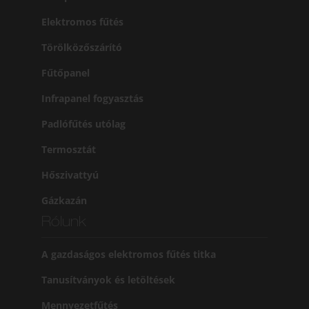
Elektromos fűtés
Törölközőszárító
Fűtőpanel
Infrapanel fogyasztás
Padlófűtés utólag
Termosztát
Hőszivattyú
Gázkazán
Rólunk
A gazdaságos elektromos fűtés titka
Tanusítványok és letöltések
Mennyezetfűtés