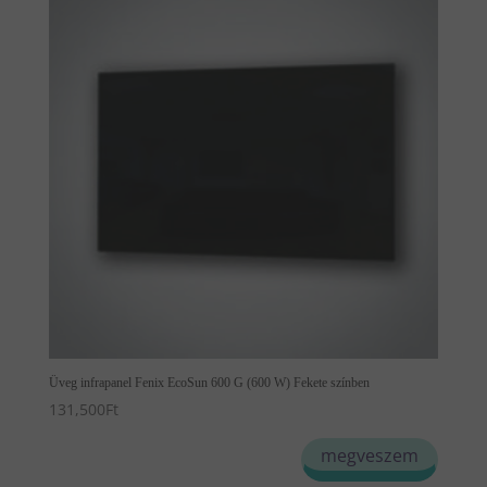
Üveg infrapanel Fenix EcoSun 600 G (600 W) Fekete színben
131,500
Ft
megveszem