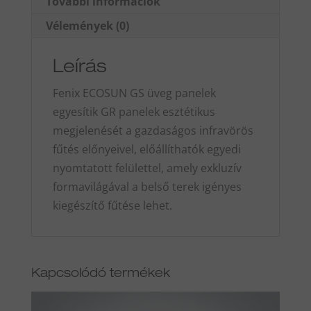
További információk
mennyiség
Vélemények (0)
Leírás
Fenix ECOSUN GS üveg panelek
egyesítik GR panelek esztétikus
megjelenését a gazdaságos infravörös
fűtés előnyeivel, előállíthatók egyedi
nyomtatott felülettel, amely exkluzív
formavilágával a belső terek igényes
kiegészítő fűtése lehet.
Kapcsolódó termékek