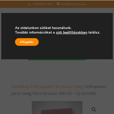
+36204007400
info@futofolia.hu
Az oldalunkon sütiket használunk.
További információkat a
süti beállításokban
találsz.
Válasszon oldalt
Elfogadás
Kérjen árajánlatot
Kezdőlap
/
Infrapanel
/
Ecosun
/
üveg
/ Infrapanel
piros üveg Fenix EcoSun 300 GS – Új termék!