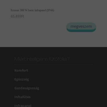
Ecosun 300 W basic infrapanel (IP44)
65,899
Ft
megveszem
Miért intelligens fűtőfólia?
Komfort
Egészség
Gazdaságosság
Infrafűtés
Infrapanel