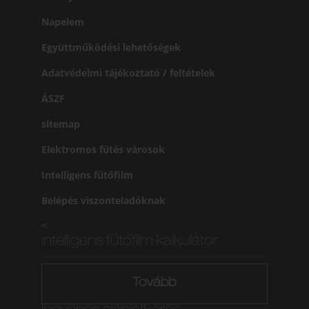
Napelem
Együttműködési lehetőségek
Adatvédelmi tájékoztató / feltételek
ÁSZF
sitemap
Elektromos fűtés városok
Intelligens fűtőfilm
Belépés viszonteladóknak
<
intelligens fűtőfilm kalkulátor
Tovább