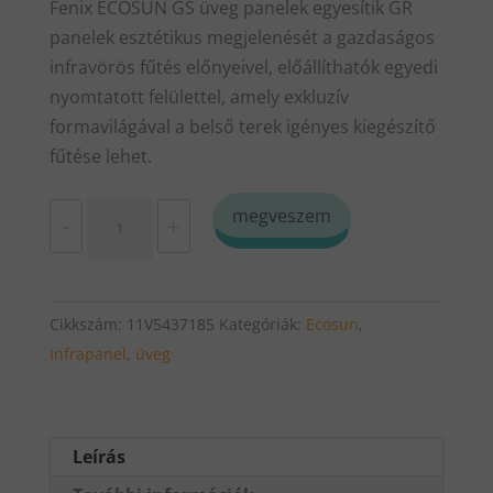
Fenix ECOSUN GS üveg panelek egyesítik GR
panelek esztétikus megjelenését a gazdaságos
infravörös fűtés előnyeivel, előállíthatók egyedi
nyomtatott felülettel, amely exkluzív
formavilágával a belső terek igényes kiegészítő
fűtése lehet.
Infrapanel
megveszem
-
+
piros
üveg
Fenix
Cikkszám:
11V5437185
Kategóriák:
Ecosun
,
EcoSun
Infrapanel
,
üveg
300
GS
-
Új
Leírás
termék!