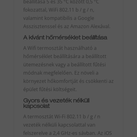
beállítása 5 és 35 °C között 0,5 °C
fokozattal, WiFi 802.11 b / g / n,
valamint kompatibilis a Google
Asszisztenssel és az Amazon Alexával.
A kívánt hőmérséklet beállítása
A Wifi termosztát használható a
hőmérséklet beállítására a beállított
ütemezésnek vagy a beállított fűtési
módnak megfelelően. Ez növeli a
környezet hőkomfortját és csökkenti az
épület fűtési költségeit.
Gyors és vezeték nélküli
kapcsolat
A termosztát Wi-Fi 802.11 b / g / n
vezeték nélküli kapcsolattal van
felszerelve a 2,4 GHz-es sávban. Az iOS