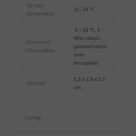
Tárolási
-5 – 55 ℃
hőmérséklet
0 ~ 45 ℃, 5 ~
95% relatív
Környezeti
páratartalom,
hőmérséklet
nem
lecsapódó
5.3 x 2.9 x 2.7
Méretek
cm
csomag