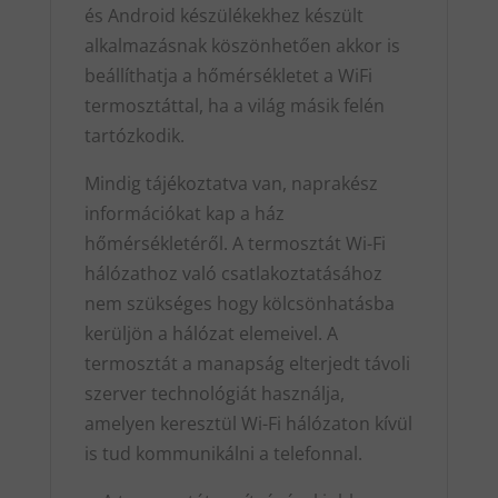
és Android készülékekhez készült
alkalmazásnak köszönhetően akkor is
beállíthatja a hőmérsékletet a WiFi
termosztáttal, ha a világ másik felén
tartózkodik.
Mindig tájékoztatva van, naprakész
információkat kap a ház
hőmérsékletéről. A termosztát Wi-Fi
hálózathoz való csatlakoztatásához
nem szükséges hogy kölcsönhatásba
kerüljön a hálózat elemeivel. A
termosztát a manapság elterjedt távoli
szerver technológiát használja,
amelyen keresztül Wi-Fi hálózaton kívül
is tud kommunikálni a telefonnal.