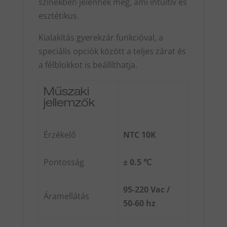
színekben jelennek meg, ami intuitív és
esztétikus.
Kialakítás gyerekzár funkcióval, a
speciális opciók között a teljes zárat és
a félblokkot is beállíthatja.
Műszaki
jellemzők
Érzékelő
NTC 10K
Pontosság
± 0.5 ℃
95-220 Vac /
Áramellátás
50-60 hz