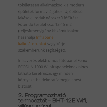
tökéletesen alkalmazkodik a modern
épületek formavilágához. Új építésű
lakások, irodák népszerű főfűtése.
Fűtendő terület cca. 12-15 m2
(teljesítményigény kiszámításakor
használja
Infrapanel
kalkulátorunkat
vagy kérje
szakemberünk segítségét).
Infravörös elektromos fűtőpanel Fenix
ECOSUN 1000 W infrapaneleknek nincs
látható keretrésze, így minden
környezetbe dekoratív megjelenést
biztosít.
2. Programozható
termosztát – BHT-12E Wifi,
villásdugóval