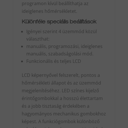
programon kívül beállíthatja az
ideiglenes hőmérsékletet.
Különféle speciális beállítások
Igényei szerint 4 üzemmód közül
választhat:
manuális, programozási, ideiglenes
manuális, szabadságolási mód.
Funkcionális és teljes LCD
LCD képernyővel felszerelt, pontos a
hőmérsékleti állapot és az üzemmód
megjelenítéséhez. LED színes kijelző
érintőgombokkal a hosszú élettartam
és a jobb tisztaság érdekében a
hagyományos mechanikus gombokhoz
képest. A funkciógombok különböző