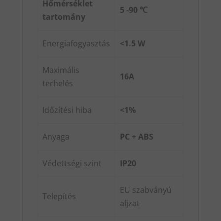
Hőmérséklet
5 -90 ℃
tartomány
Energiafogyasztás
<1.5 W
Maximális
16A
terhelés
Időzítési hiba
<1%
Anyaga
PC + ABS
Védettségi szint
IP20
EU szabványú
Telepítés
aljzat