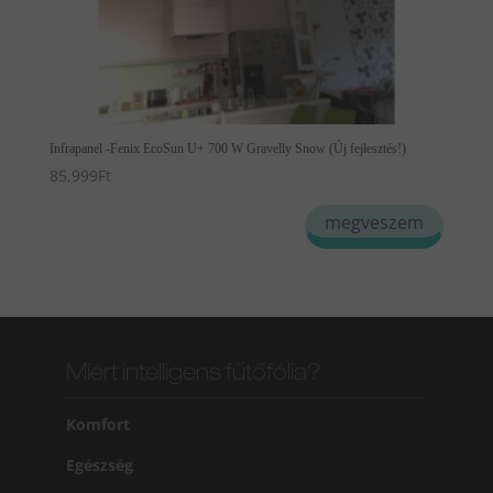
Infrapanel -Fenix EcoSun U+ 700 W Gravelly Snow (Új fejlesztés!)
85,999
Ft
megveszem
Miért intelligens fűtőfólia?
Komfort
Egészség