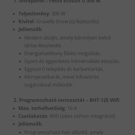
1. Infrapanel – Fenix Ecosun U 300 W
Teljesítmény
: 300 W
Kivitel
: Gravelly Snow (új fejlesztés)
Jellemzők
:
Modern dizájn, amely bármilyen belső
térbe illeszkedik.
Energiahatékony fűtési megoldás.
Gyors és egyenletes hőmérséklet eloszlás.
Egyszerű telepítés és karbantartás.
Környezetbarát, mivel infravörös
sugárzással működik.
2. Programozható termosztát – BHT-12E Wifi
Max. terhelhetőség
: 16 A
Csatlakozás
: WiFi (okos otthon integráció)
Jellemzők
:
Programozható heti időzítő, amely