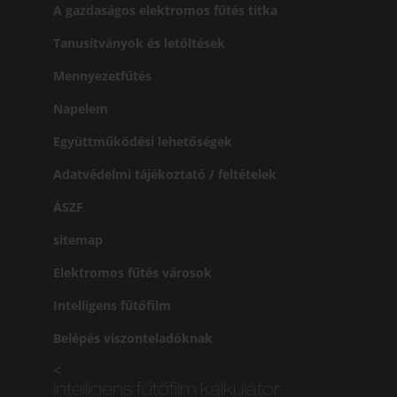
A gazdaságos elektromos fűtés titka
Tanusítványok és letöltések
Mennyezetfűtés
Napelem
Együttműködési lehetőségek
Adatvédelmi tájékoztató / feltételek
ÁSZF
sitemap
Elektromos fűtés városok
Intelligens fűtőfilm
Belépés viszonteladóknak
<
intelligens fűtőfilm kalkulátor