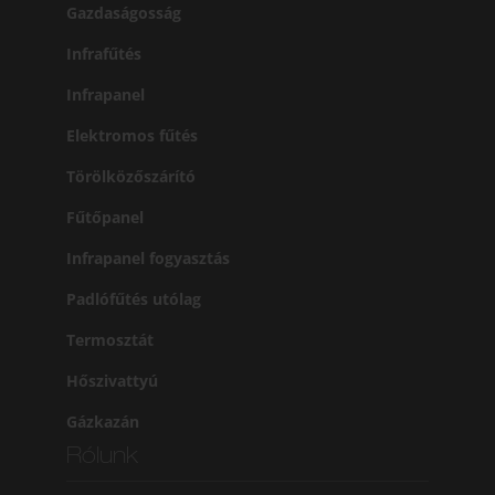
Gazdaságosság
Infrafűtés
Infrapanel
Elektromos fűtés
Törölközőszárító
Fűtőpanel
Infrapanel fogyasztás
Padlófűtés utólag
Termosztát
Hőszivattyú
Gázkazán
Rólunk