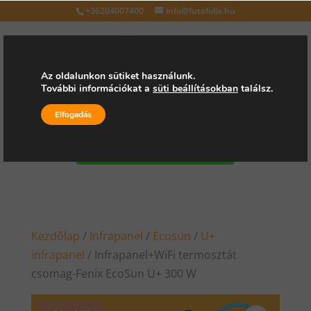
+36204007400
info@futofolia.hu
Az oldalunkon sütiket használunk.
További információkat a
süti beállításokban
találsz.
Válasszon oldalt
Elfogadás
Kérjen árajánlatot
Kezdőlap
/
Infrapanel
/
Ecosun
/
U+
infrapanel
/ Infrapanel+WiFi termosztát
csomag-Fenix EcoSun U+ 300 W