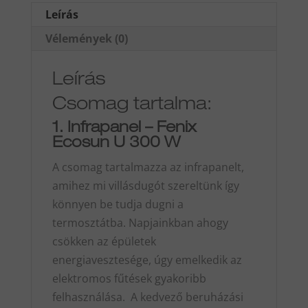
W
Leírás
mennyiség
Vélemények (0)
Leírás
Csomag tartalma:
1. Infrapanel – Fenix
Ecosun U 300 W
A csomag tartalmazza az infrapanelt,
amihez mi villásdugót szereltünk így
könnyen be tudja dugni a
termosztátba. Napjainkban ahogy
csökken az épületek
energiavesztesége, úgy emelkedik az
elektromos fűtések gyakoribb
felhasználása. A kedvező beruházási