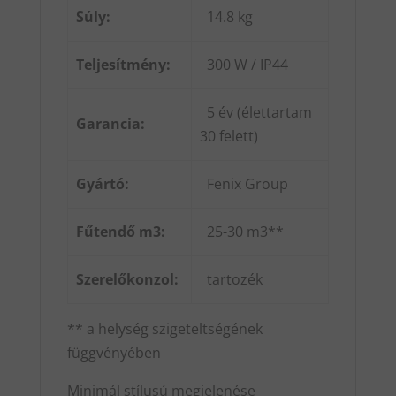
Súly:
14.8 kg
Teljesítmény:
300 W / IP44
5 év (élettartam
Garancia:
30 felett)
Gyártó:
Fenix Group
Fűtendő m3:
25-30 m3**
Szerelőkonzol:
tartozék
** a helység szigeteltségének
függvényében
Minimál stílusú megjelenése