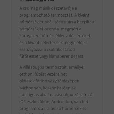
A csomag másik összetevője a
programozható termosztát. A kívánt
hőmérséklet beállítása után a beépített
hőmérséklet-szonda megméri a
környezeti hőmérséklet valós értékét,
és a kívánt célértéknek megfelelően
szabályozza a csatlakoztatott
fűtőtestet vagy klímaberendezést.
A villásdugós termosztát, amellyel
otthoni fűtést vezérelhet
okostelefonon vagy táblagépen
bárhonnan, köszönhetően az
intelligens alkalmazásnak, vezérelhető:
iOS eszközökön, Androidon, van heti
programozás, a belső hőmérséklet