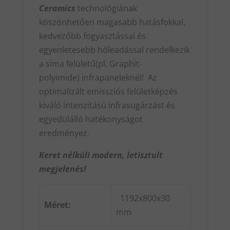
Ceramics
technológiának
köszönhetően magasabb hatásfokkal,
kedvezőbb fogyasztással és
egyenletesebb hőleadással rendelkezik
a sima felületű(pl. Graphit-
polyimide) infrapaneleknél! Az
optimalizált emissziós felületképzés
kiváló intenzitású infrasugárzást és
egyedülálló hatékonyságot
eredményez.
Keret nélküli modern, letisztult
megjelenés!
1192x800x30
Méret:
mm