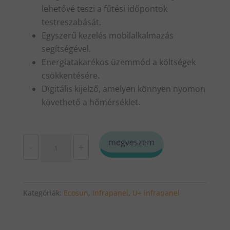
lehetővé teszi a fűtési időpontok
testreszabását.
Egyszerű kezelés mobilalkalmazás
segítségével.
Energiatakarékos üzemmód a költségek
csökkentésére.
Digitális kijelző, amelyen könnyen nyomon
követhető a hőmérséklet.
Infrapanel+WiFi
megveszem
-
+
termosztát
csomag-
Fenix
Kategóriák:
Ecosun
,
Infrapanel
,
U+ infrapanel
EcoSun
U+
300