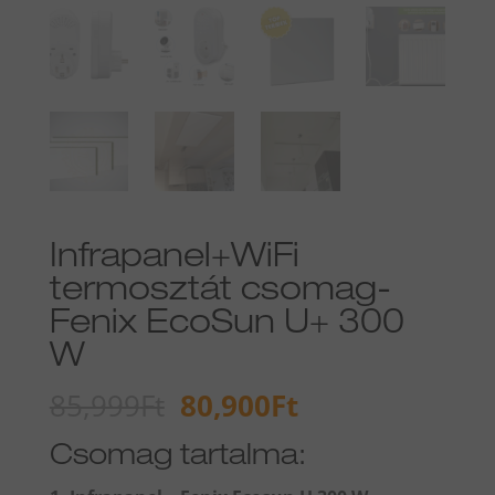
Infrapanel+WiFi
termosztát csomag-
Fenix EcoSun U+ 300
W
Original
Current
85,999
Ft
80,900
Ft
price
price
Csomag tartalma:
was:
is:
85,999Ft.
80,900Ft.