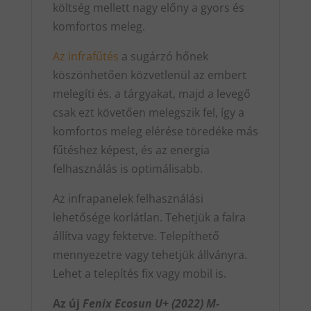
költség mellett nagy előny a gyors és
komfortos meleg.
Az infrafűtés
a sugárzó hőnek
köszönhetően közvetlenül az embert
melegíti és. a tárgyakat, majd a levegő
csak ezt követően melegszik fel, így a
komfortos meleg elérése töredéke más
fűtéshez képest, és az energia
felhasználás is optimálisabb.
Az infrapanelek felhasználási
lehetősége korlátlan. Tehetjük a falra
állítva vagy fektetve. Telepíthető
mennyezetre vagy tehetjük állványra.
Lehet a telepítés fix vagy mobil is.
Az új
Fenix Ecosun U+ (2022)
M-