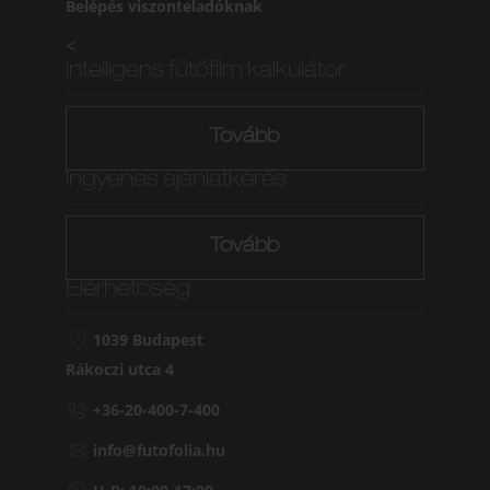
Belépés viszonteladóknak
<
intelligens fűtőfilm kalkulátor
Tovább
Ingyenes ajánlatkérés
Tovább
Elérhetőség
1039 Budapest
Rákoczi utca 4
+36-20-400-7-400
info@futofolia.hu