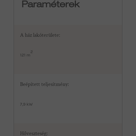
Paraméterek
A ház lakóterülete:
2
121 m
Beépített teljesítmény:
7,9 kW
Hőveszteség: