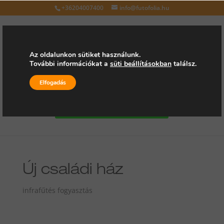
+36204007400
info@futofolia.hu
Az oldalunkon sütiket használunk.
További információkat a
süti beállításokban
találsz.
Válasszon oldalt
Elfogadás
Kérjen árajánlatot
Új családi ház
infrafűtés fogyasztás