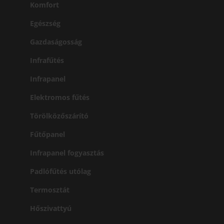
Komfort
Egészség
Gazdaságosság
Infrafűtés
Infrapanel
Elektromos fűtés
Törölközőszárító
Fűtőpanel
Infrapanel fogyasztás
Padlófűtés utólag
Termosztát
Hőszivattyú