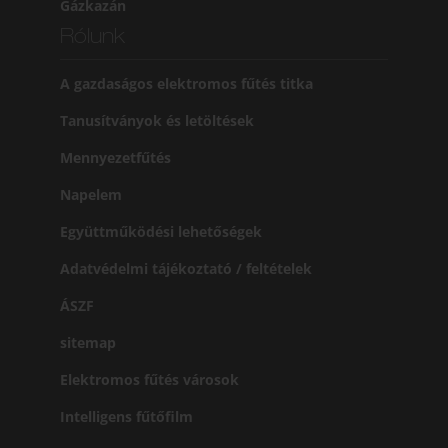
Gázkazán
Rólunk
A gazdaságos elektromos fűtés titka
Tanusítványok és letöltések
Mennyezetfűtés
Napelem
Együttműködési lehetőségek
Adatvédelmi tájékoztató / feltételek
ÁSZF
sitemap
Elektromos fűtés városok
Intelligens fűtőfilm