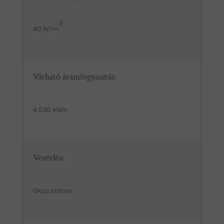
2
40 W/m
Várható áramfogyasztás:
4 530 kWh
Vezérlés:
Okos otthon