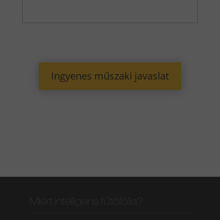
Ingyenes műszaki javaslat
Miért intelligens fűtőfólia?