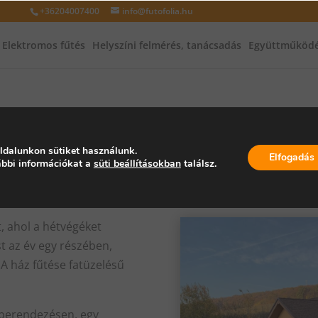
+36204007400
info@futofolia.hu
Elektromos fűtés
Helyszíni felmérés, tanácsadás
Együttműködé
ldalunkon sütiket használunk.
Elfogadás
bbi információkat a
süti beállításokban
találsz.
t, ahol a hétvégéket
st az év egy részében,
. A ház fűtése fatüzelésű
őberendezésen, egy