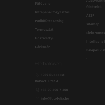
Adatvédelm
Fűtőpanel
feltételek
Infrapanel fogyasztás
ÁSZF
Padlófűtés utólag
sitemap
Termosztát
Elektromos
Hőszivattyú
Intelligens
Gázkazán
Belépés vi
<
Elérhetőség
1039 Budapest
Rákoczi utca 4
+36-20-400-7-400
info@futofolia.hu