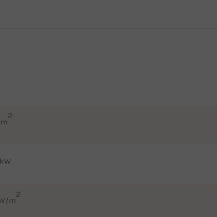
2
 m
 kW
2
 W/m