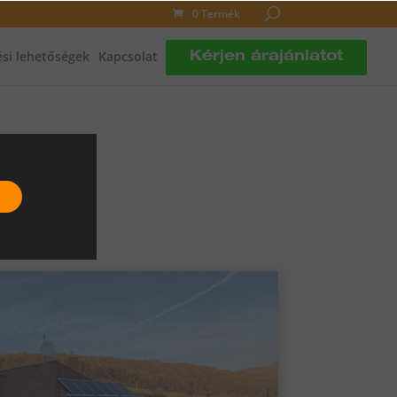
0 Termék
si lehetőségek
Kapcsolat
Kérjen árajánlatot