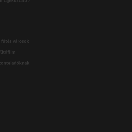
i tájékoztató /
 fűtés városok
 fűtőfilm
szonteladóknak