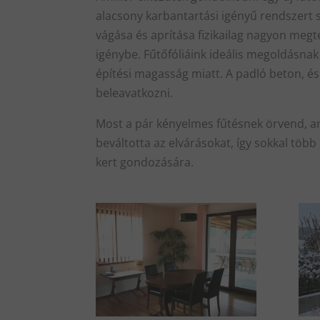
alacsony karbantartási igényű rendszert s
vágása és aprítása fizikailag nagyon megte
igénybe. Fűtőfóliáink ideális megoldásnak 
építési magasság miatt. A padló beton, é
beleavatkozni.
Most a pár kényelmes fűtésnek örvend, a
beváltotta az elvárásokat, így sokkal több
kert gondozására.