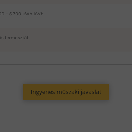
00 – 5 700 kWh kWh
is termosztát
Ingyenes műszaki javaslat