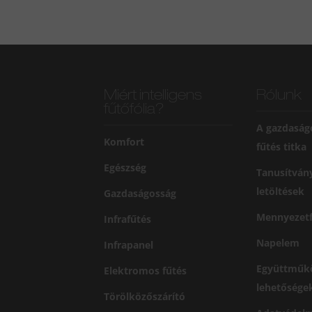
Miért intelligens
Rólunk
fűtőfólia?
A gazdaság
Komfort
fűtés titka
Egészség
Tanusítván
letöltések
Gazdaságosság
Mennyezetf
Infrafűtés
Napelem
Infrapanel
Együttműk
Elektromos fűtés
lehetősége
Törölközőszárító