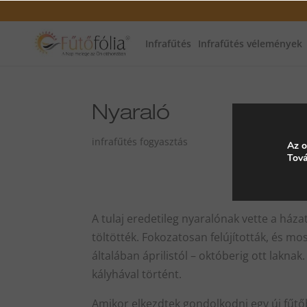
Infrafűtés
Infrafűtés vélemények
Nyaraló
infrafűtés fogyasztás
Az o
Tová
A tulaj eredetileg nyaralónak vette a háza
töltötték. Fokozatosan felújították, és mo
általában áprilistól – októberig ott laknak
kályhával történt.
Amikor elkezdtek gondolkodni egy új fűt