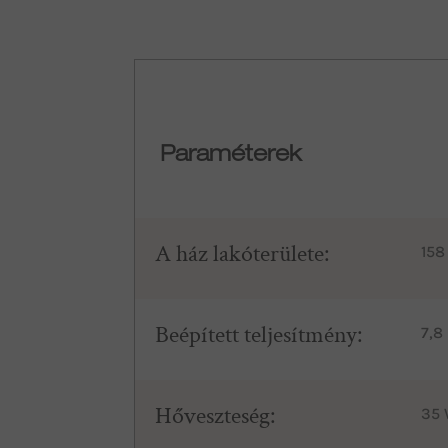
Paraméterek
A ház lakóterülete:
158
Beépített teljesítmény:
7,8
Hőveszteség:
35