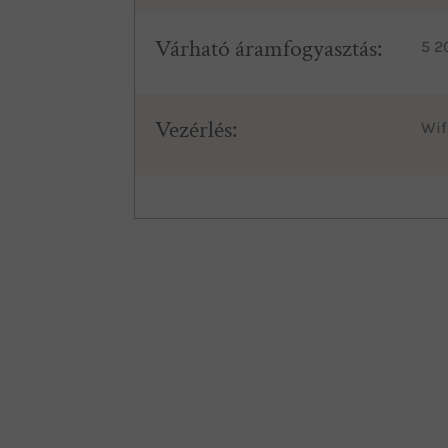
Várható áramfogyasztás:
5 2
Vezérlés:
Wif