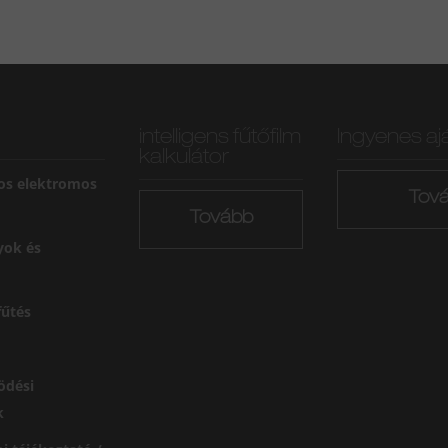
intelligens fűtőfilm
Ingyenes aj
kalkulátor
os elektromos
Tov
Tovább
yok és
űtés
ödési
k