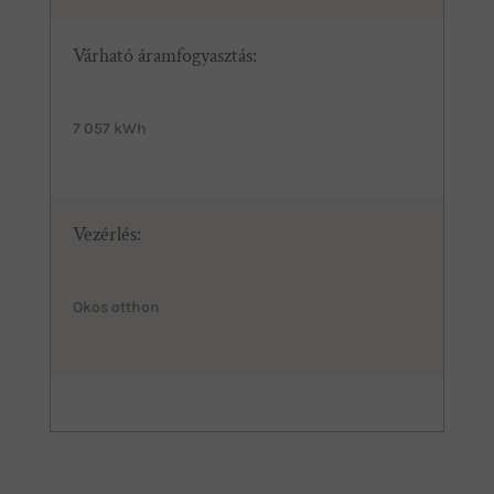
Várható áramfogyasztás:
7 057 kWh
Vezérlés:
Okos otthon