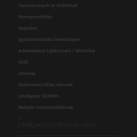
Tanusítványok és letöltések
Mennyezetfűtés
Napelem
Együttműködési lehetőségek
Adatvédelmi tájékoztató / feltételek
ÁSZF
sitemap
Elektromos fűtés városok
Intelligens fűtőfilm
Belépés viszonteladóknak
<
intelligens fűtőfilm kalkulátor