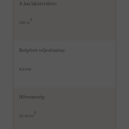
A ház lakóterülete:
2
130 m
Beépített teljesítmény:
9,9 kW
Hőveszteség:
2
55 W/m