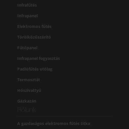
Infrafűtés
Infrapanel
Elektromos fűtés
Törölközőszárító
Fűtőpanel
Infrapanel fogyasztás
Padlófűtés utólag
Termosztát
Hőszivattyú
Gázkazán
Rólunk
A gazdaságos elektromos fűtés titka