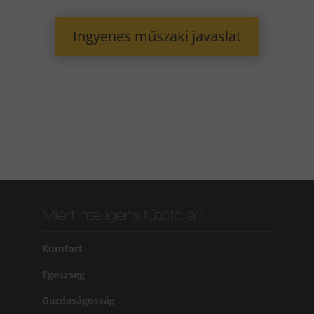
Ingyenes műszaki javaslat
Miért intelligens fűtőfólia?
Komfort
Egészség
Gazdaságosság