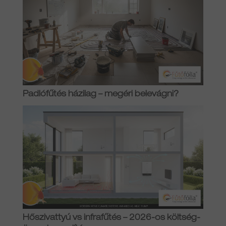
Padlófűtés házilag – megéri belevágni?
Hőszivattyú vs infrafűtés – 2026-os költség-