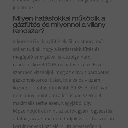
jelentene.
Milyen hatásfokkal működik a
gázfűtés és milyennel a villany
rendszer?
A korszerű villanyfűtésekről mostanra már
sokan tudják, hogy a legtisztább fűtés és
megújuló energiával is kiszolgálható,
ráadásul közel 100%-os hatásfokúak. Ezzel
szemben vizsgáljuk meg az elavult parapetes
gázkonvektoros fűtést. Itt a valós – üzem
közbeni – hatásfok inkább 30-35 % körül van,
nem annyi, mint ami a leírásban szerepel
maximális terhelésen. Nagyjából úgy
képzelhetjük el, mint az autók gyári fogyasztási
adatait, azaz soha nem tudjuk valós, használati
körülmények közt elérni. Itt egyszerűen a