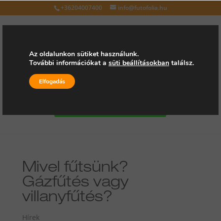
+36204007400
info@futofolia.hu
Az oldalunkon sütiket használunk.
További információkat a
süti beállításokban
találsz.
Válasszon oldalt
Elfogadás
Kérjen árajánlatot
Mivel fűtsünk?
Gázfűtés vagy
villanyfűtés?
Hírek