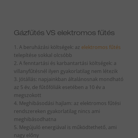
Gázfűtés VS elektromos fűtés
A beruházási költségek: az
elektromos fűtés
telepítése sokkal olcsóbb
A fenntartási és karbantartási költségek: a
villanyfűtésnél ilyen gyakorlatilag nem létezik
Jótállás: napjainkban általánosnak mondható
az 5 év, de fűtőfóliák esetében a 10 év a
megszokott
Meghibásodási hajlam: az elektromos fűtési
rendszereken gyakorlatilag nincs ami
meghibásodhatna
Megújuló energiával is működtethető, ami
nagy előny