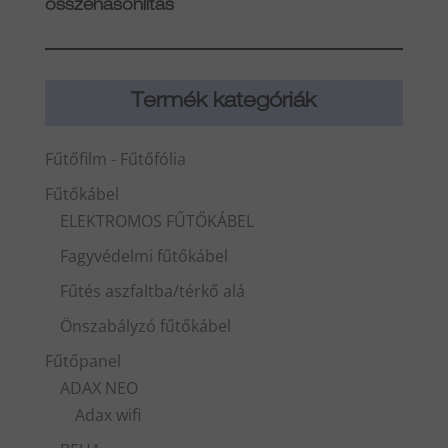
összehasonlítás
Termék kategóriák
Fűtőfilm - Fűtőfólia
Fűtőkábel
ELEKTROMOS FŰTŐKÁBEL
Fagyvédelmi fűtőkábel
Fűtés aszfaltba/térkő alá
Önszabályzó fűtőkábel
Fűtőpanel
ADAX NEO
Adax wifi