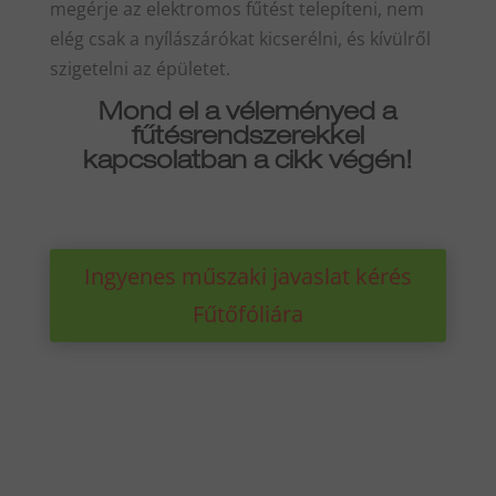
megérje az elektromos fűtést telepíteni, nem
elég csak a nyílászárókat kicserélni, és kívülről
szigetelni az épületet.
Mond el a véleményed a
fűtésrendszerekkel
kapcsolatban a cikk végén!
Ingyenes műszaki javaslat kérés
Fűtőfóliára