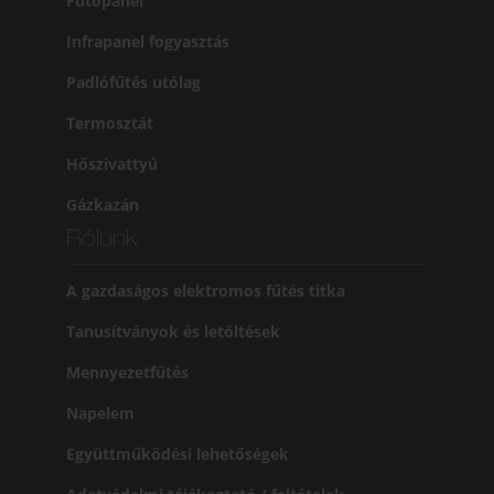
Fűtőpanel
Infrapanel fogyasztás
Padlófűtés utólag
Termosztát
Hőszivattyú
Gázkazán
Rólunk
A gazdaságos elektromos fűtés titka
Tanusítványok és letöltések
Mennyezetfűtés
Napelem
Együttműködési lehetőségek