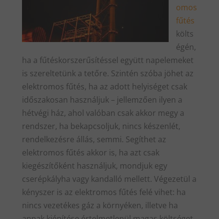
omos
fűtés
költs
égén,
ha a fűtéskorszerűsítéssel együtt napelemeket
is szereltetünk a tetőre. Szintén szóba jöhet az
elektromos fűtés, ha az adott helyiséget csak
időszakosan használjuk – jellemzően ilyen a
hétvégi ház, ahol valóban csak akkor megy a
rendszer, ha bekapcsoljuk, nincs készenlét,
rendelkezésre állás, semmi. Segíthet az
elektromos fűtés akkor is, ha azt csak
kiegészítőként használjuk, mondjuk egy
cserépkályha vagy kandalló mellett. Végezetül a
kényszer is az elektromos fűtés felé vihet: ha
nincs vezetékes gáz a környéken, illetve ha
annak kiépítése értelmetlenül magas költséget