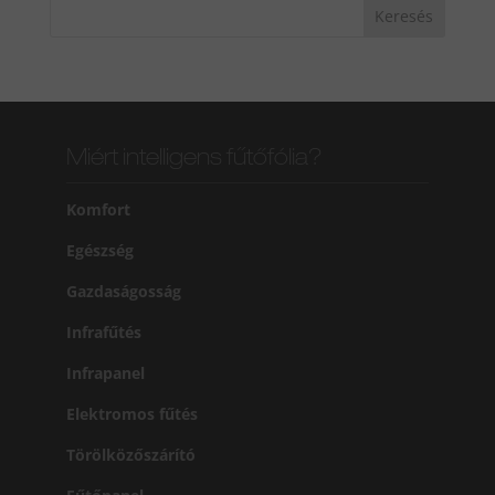
Miért intelligens fűtőfólia?
Komfort
Egészség
Gazdaságosság
Infrafűtés
Infrapanel
Elektromos fűtés
Törölközőszárító