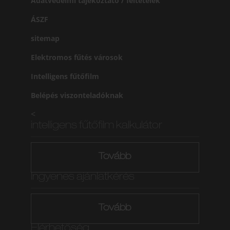
Adatvédelmi tájékoztató / feltételek
ÁSZF
sitemap
Elektromos fűtés városok
Intelligens fűtőfilm
Belépés viszonteladóknak
<
intelligens fűtőfilm kalkulátor
Tovább
Ingyenes ajánlatkérés
Tovább
Elérhetőség