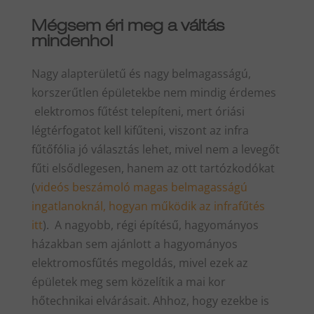
Mégsem éri meg a váltás
mindenhol
Nagy alapterületű és nagy belmagasságú,
korszerűtlen épületekbe nem mindig érdemes
elektromos fűtést telepíteni, mert óriási
légtérfogatot kell kifűteni, viszont az infra
fűtőfólia jó választás lehet, mivel nem a levegőt
fűti elsődlegesen, hanem az ott tartózkodókat
(
videós beszámoló magas belmagasságú
ingatlanoknál, hogyan működik az infrafűtés
itt
). A nagyobb, régi építésű, hagyományos
házakban sem ajánlott a hagyományos
elektromosfűtés megoldás, mivel ezek az
épületek meg sem közelítik a mai kor
hőtechnikai elvárásait. Ahhoz, hogy ezekbe is