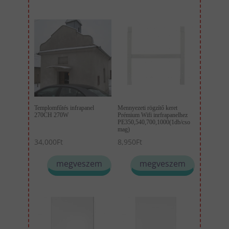
Templomfűtés infrapanel
Mennyezeti rögzítő keret
270CH 270W
Prémium Wifi inrfrapanelhez
PE350,540,700,1000(1db/cso
mag)
34,000
Ft
8,950
Ft
megveszem
megveszem