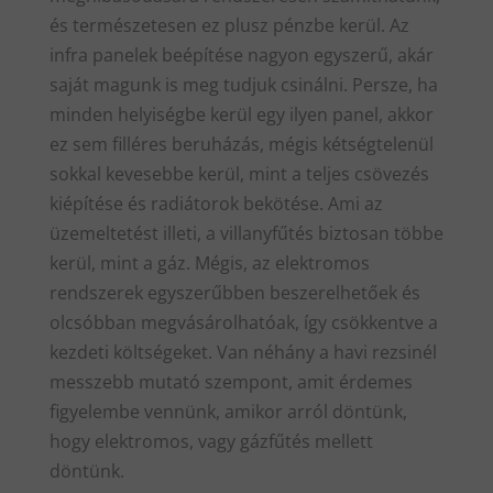
és természetesen ez plusz pénzbe kerül. Az
infra panelek beépítése nagyon egyszerű, akár
saját magunk is meg tudjuk csinálni. Persze, ha
minden helyiségbe kerül egy ilyen panel, akkor
ez sem filléres beruházás, mégis kétségtelenül
sokkal kevesebbe kerül, mint a teljes csövezés
kiépítése és radiátorok bekötése. Ami az
üzemeltetést illeti, a villanyfűtés biztosan többe
kerül, mint a gáz. Mégis, az elektromos
rendszerek egyszerűbben beszerelhetőek és
olcsóbban megvásárolhatóak, így csökkentve a
kezdeti költségeket. Van néhány a havi rezsinél
messzebb mutató szempont, amit érdemes
figyelembe vennünk, amikor arról döntünk,
hogy elektromos, vagy gázfűtés mellett
döntünk.