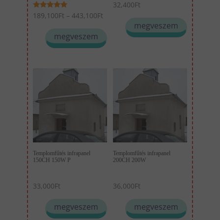
32,400
Ft
Ártartomány:
Értékelés:
189,100
Ft
–
443,100
Ft
5.00
megveszem
Ennek
189,100Ft
/ 5
megveszem
-
a
443,100Ft
terméknek
több
variációja
van.
A
változatok
a
termékoldalon
Templomfűtés infrapanel
Templomfűtés infrapanel
választhatók
150CH 150W P
200CH 200W
ki
33,000
Ft
36,000
Ft
megveszem
megveszem