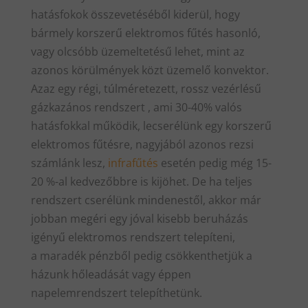
hatásfokok összevetéséből kiderül, hogy
bármely korszerű elektromos fűtés hasonló,
vagy olcsóbb üzemeltetésű lehet, mint az
azonos körülmények közt üzemelő konvektor.
Azaz egy régi, túlméretezett, rossz vezérlésű
gázkazános rendszert , ami 30-40% valós
hatásfokkal működik, lecserélünk egy korszerű
elektromos fűtésre, nagyjából azonos rezsi
számlánk lesz,
infrafűtés
esetén pedig még 15-
20 %-al kedvezőbbre is kijöhet. De ha teljes
rendszert cserélünk mindenestől, akkor már
jobban megéri egy jóval kisebb beruházás
igényű elektromos rendszert telepíteni,
a maradék pénzből pedig csökkenthetjük a
házunk hőleadását vagy éppen
napelemrendszert telepíthetünk.