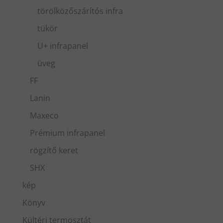
törölközőszárítós infra
tükör
U+ infrapanel
üveg
FF
Lanin
Maxeco
Prémium infrapanel
rögzítő keret
SHX
kép
Könyv
Kültéri termosztát