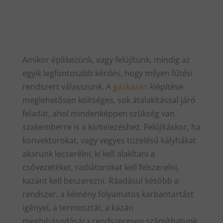
Amikor építkezünk, vagy felújítunk, mindig az
egyik legfontosabb kérdés, hogy milyen fűtési
rendszert válasszunk. A
gázkazán
kiépítése
meglehetősen költséges, sok átalakítással járó
feladat, ahol mindenképpen szükség van
szakemberre is a kivitelezéshez. Felújításkor, ha
konvektorokat, vagy vegyes tüzelésű kályhákat
akarunk lecserélni, ki kell alakítani a
csővezetéket, radiátorokat kell felszerelni,
kazánt kell beszerezni. Ráadásul később a
rendszer, a kémény folyamatos karbantartást
igényel, a termosztát, a kazán
meghibásodására rendszeresen számíthatunk,