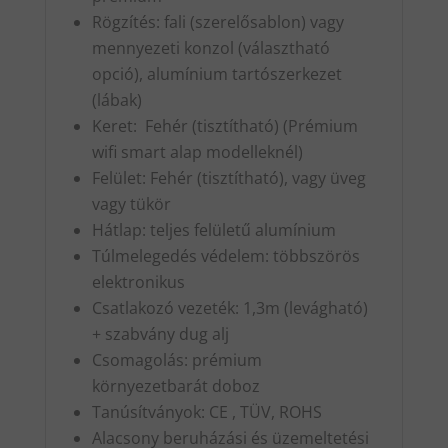
Rögzítés: fali (szerelősablon) vagy
mennyezeti konzol (választható
opció), alumínium tartószerkezet
(lábak)
Keret: Fehér (tisztítható) (Prémium
wifi smart alap modelleknél)
Felület: Fehér (tisztítható), vagy üveg
vagy tükör
Hátlap: teljes felületű alumínium
Túlmelegedés védelem: többszörös
elektronikus
Csatlakozó vezeték: 1,3m (levágható)
+ szabvány dug alj
Csomagolás: prémium
környezetbarát doboz
Tanúsítványok: CE , TÜV, ROHS
Alacsony beruházási és üzemeltetési