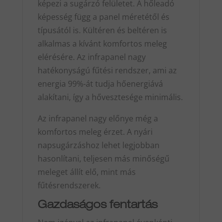
képezi a sugárzó felületet. A hőleadó
képesség függ a panel méretétől és
típusától is. Kültéren és beltéren is
alkalmas a kívánt komfortos meleg
elérésére. Az infrapanel nagy
hatékonyságú fűtési rendszer, ami az
energia 99%-át tudja hőenergiává
alakítani, így a hővesztesége minimális.
Az infrapanel nagy előnye még a
komfortos meleg érzet. A nyári
napsugárzáshoz lehet legjobban
hasonlítani, teljesen más minőségű
meleget állít elő, mint más
fűtésrendszerek.
Gazdaságos fentartás