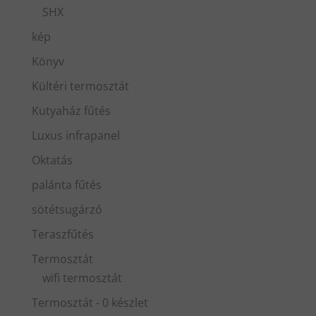
SHX
kép
Könyv
Kültéri termosztát
Kutyaház fűtés
Luxus infrapanel
Oktatás
palánta fűtés
sötétsugárzó
Teraszfűtés
Termosztát
wifi termosztát
Termosztát - 0 készlet