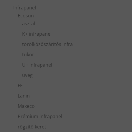
Infrapanel
Ecosun
asztal
K+ infrapanel
törölközőszárítós infra
tükör
U+ infrapanel
üveg
FF
Lanin
Maxeco
Prémium infrapanel
rögzítő keret