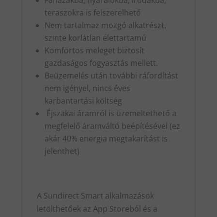
Faházakba, nyaralókba, irodákba,
teraszokra is felszerelhető
Nem tartalmaz mozgó alkatrészt,
szinte korlátlan élettartamú
Komfortos meleget biztosít
gazdaságos fogyasztás mellett.
Beüzemelés után további ráfordítást
nem igényel, nincs éves
karbantartási költség
Éjszakai áramról is üzemeltethető a
megfelelő áramváltó beépítésével (ez
akár 40% energia megtakarítást is
jelenthet)
A Sundirect Smart alkalmazások
letölthetőek az App Storeból és a