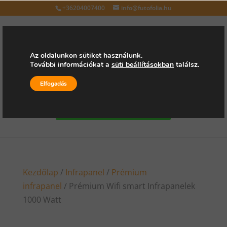
+36204007400
info@futofolia.hu
Az oldalunkon sütiket használunk.
További információkat a
süti beállításokban
találsz.
Válasszon oldalt
Elfogadás
Kérjen árajánlatot
Kezdőlap
/
Infrapanel
/
Prémium
infrapanel
/ Prémium Wifi smart Infrapanelek
1000 Watt