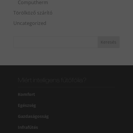
Computherm
Törölköző szárító
Uncategorized
Miért intelligens fűtőfólia?
Komfort
Egészség
Gazdaságosság
Infrafűtés