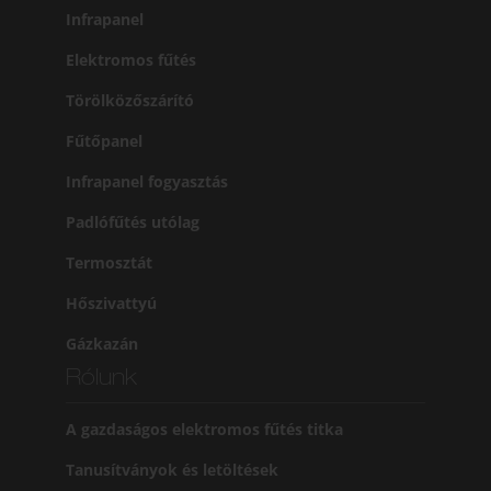
Infrapanel
Elektromos fűtés
Törölközőszárító
Fűtőpanel
Infrapanel fogyasztás
Padlófűtés utólag
Termosztát
Hőszivattyú
Gázkazán
Rólunk
A gazdaságos elektromos fűtés titka
Tanusítványok és letöltések