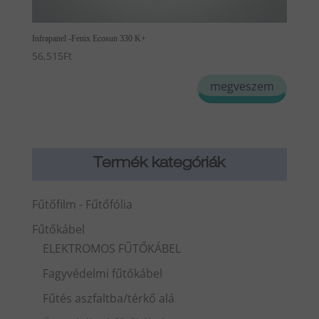
Infrapanel -Fenix Ecosun 330 K+
56,515
Ft
megveszem
Termék kategóriák
Fűtőfilm - Fűtőfólia
Fűtőkábel
ELEKTROMOS FŰTŐKÁBEL
Fagyvédelmi fűtőkábel
Fűtés aszfaltba/térkő alá