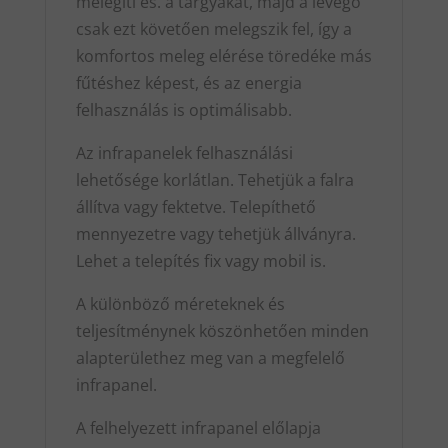
melegíti és. a tárgyakat, majd a levegő
csak ezt követően melegszik fel, így a
komfortos meleg elérése töredéke más
fűtéshez képest, és az energia
felhasználás is optimálisabb.
Az infrapanelek felhasználási
lehetősége korlátlan. Tehetjük a falra
állítva vagy fektetve. Telepíthető
mennyezetre vagy tehetjük állványra.
Lehet a telepítés fix vagy mobil is.
A különböző méreteknek és
teljesítménynek köszönhetően minden
alapterülethez meg van a megfelelő
infrapanel.
A felhelyezett infrapanel előlapja