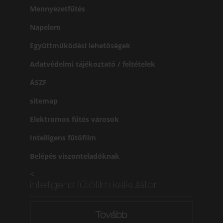
Mennyezetfűtés
Napelem
Együttműködési lehetőségek
Adatvédelmi tájékoztató / feltételek
ÁSZF
sitemap
Elektromos fűtés városok
Intelligens fűtőfilm
Belépés viszonteladóknak
<
intelligens fűtőfilm kalkulátor
Tovább