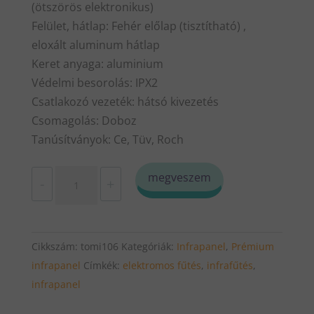
(ötszörös elektronikus)
Felület, hátlap: Fehér előlap (tisztítható) ,
eloxált aluminum hátlap
Keret anyaga: aluminium
Védelmi besorolás: IPX2
Csatlakozó vezeték: hátsó kivezetés
Csomagolás: Doboz
Tanúsítványok: Ce, Tüv, Roch
Prémium
megveszem
-
+
Wifi
smart
Infrapanelek
Cikkszám:
tomi106
Kategóriák:
Infrapanel
,
Prémium
1000
infrapanel
Címkék:
elektromos fűtés
,
infrafűtés
,
Watt
infrapanel
mennyiség