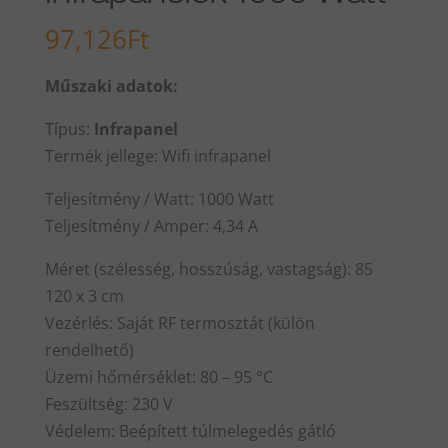
97,126
Ft
Műszaki adatok:
Típus:
Infrapanel
Termék jellege: Wifi infrapanel
Teljesítmény / Watt: 1000 Watt
Teljesítmény / Amper: 4,34 A
Méret (szélesség, hosszúság, vastagság): 85
120 x 3 cm
Vezérlés: Saját RF termosztát (külön
rendelhető)
Üzemi hőmérséklet: 80 – 95 °C
Feszültség: 230 V
Védelem: Beépített túlmelegedés gátló