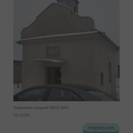
Templomfűtés infrapanel 200CH 200W
36,000
Ft
megveszem