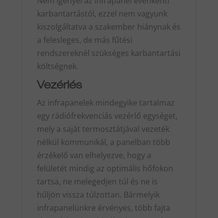
Nem igényel az infrapanel évenkénti
karbantartástól, ezzel nem vagyunk
kiszolgáltatva a szakember hiánynak és
a felesleges, de más fűtési
rendszereknél szükséges karbantartási
költségnek.
Vezérlés
Az infrapanelek mindegyike tartalmaz
egy rádiófrekvenciás vezérlő egységet,
mely a saját termosztátjával vezeték
nélkül kommunikál, a panelban több
érzékelő van elhelyezve, hogy a
felületét mindig az optimális hőfokon
tartsa, ne melegedjen túl és ne is
hűljön vissza túlzottan. Bármelyik
infrapanelünkre érvényes, több fajta