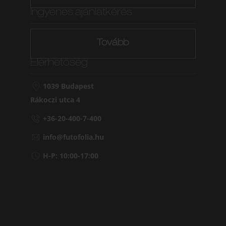
Ingyenes ajánlatkérés
Tovább
Elérhetőség
1039 Budapest
Rákoczi utca 4
+36-20-400-7-400
info@futofolia.hu
H-P: 10:00-17:00