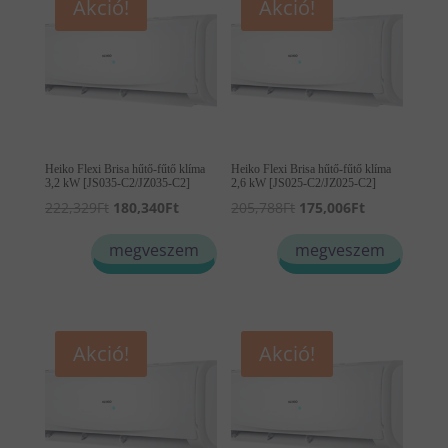
Akció!
Akció!
Heiko Flexi Brisa hűtő-fűtő klíma
Heiko Flexi Brisa hűtő-fűtő klíma
3,2 kW [JS035-C2/JZ035-C2]
2,6 kW [JS025-C2/JZ025-C2]
Original
Current
Original
Current
222,329
Ft
180,340
Ft
205,788
Ft
175,006
Ft
price
price
price
price
megveszem
megveszem
was:
is:
was:
is:
222,329Ft.
180,340Ft.
205,788Ft.
175,006Ft.
Akció!
Akció!