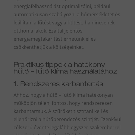
energiafelhasználást optimalizálni, például
automatikusan szabályozni a hőmérsékletet és
leállítani a fűtést vagy a hűtést, ha nincsenek
otthon a lakók. Ezáltal jelentős
energiamegtakarítást érhetünk el és
csökkenthetjük a költségeinket.
Praktikus tippek a hatékony
hűtő – fűtő klíma használatához
1. Rendszeres karbantartás
Ahhoz, hogy a hűtő – fűtő klíma hatékonyan
működjön télen, fontos, hogy rendszeresen
karbantartsuk. A szűrőket tisztítani kell és
ellenőrizni a hűtőberendezés szintjét. Ezenkívül
célszerű évente legalább egyszer szakemberrel