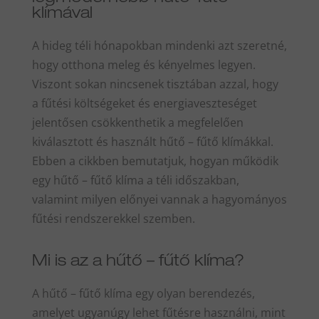
klímával
A hideg téli hónapokban mindenki azt szeretné,
hogy otthona meleg és kényelmes legyen.
Viszont sokan nincsenek tisztában azzal, hogy
a fűtési költségeket és energiaveszteséget
jelentősen csökkenthetik a megfelelően
kiválasztott és használt hűtő – fűtő klímákkal.
Ebben a cikkben bemutatjuk, hogyan működik
egy hűtő – fűtő klíma a téli időszakban,
valamint milyen előnyei vannak a hagyományos
fűtési rendszerekkel szemben.
Mi is az a hűtő – fűtő klíma?
A hűtő – fűtő klíma egy olyan berendezés,
amelyet ugyanúgy lehet fűtésre használni, mint