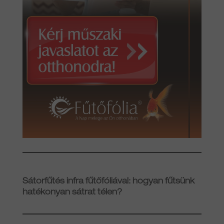
Sátorfűtés infra fűtőfóliával: hogyan fűtsünk
hatékonyan sátrat télen?