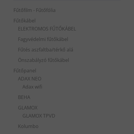
Fűtőfilm - Fűtőfólia
Fűtőkábel
ELEKTROMOS FŰTŐKÁBEL
Fagyvédelmi fűtőkábel
Fűtés aszfaltba/térkő alá
Önszabályzó fűtőkábel
Fűtőpanel
ADAX NEO
Adax wifi
BEHA
GLAMOX
GLAMOX TPVD
Kolumbo