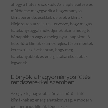
ahogy a hűtésre szoktuk. Az alapfelépítése és
működése megegyezik a hagyományos
klímaberendezésekkel, de ezek e klímák
kifejezetten arra lettek tervezve, hogy magas
hatékonysággal működjenek akár a hideg téli
hónapokban vagy a meleg nyári napokon. A
hűtő-fűtő klímák számos fejlesztésen mentek
keresztül az évek során, hogy még
hatékonyabbak és energiatakarékosabbak
legyenek.
Előnyök a hagyományos fűtési
rendszerekkel szemben
Az egyik legnagyobb előnye a hűtő – fűtő
klímáknak az energiahatékonyság. A modern
újgenerációs klímák képesek az