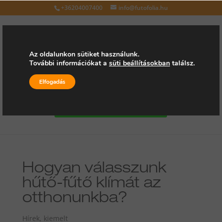
+36204007400
info@futofolia.hu
Az oldalunkon sütiket használunk.
További információkat a
süti beállításokban
találsz.
Válasszon oldalt
Elfogadás
Kérjen árajánlatot
Hogyan válasszunk
hűtő-fűtő klímát az
otthonunkba?
Hírek
,
kiemelt