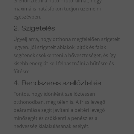
ellenőriztetni a hűtő – fűtő klímát, hogy
maximális hatásfokon tudjon üzemelni
egészévben.
2. Szigetelés
Ügyelj arra, hogy otthona megfelelően szigetelt
legyen. Jól szigetelt ablakok, ajtók és falak
segítenek csökkenteni a hőveszteséget, és így
kisebb energiát kell felhasználni a hűtésre és
fűtésre.
4. Rendszeres szellőztetés
Fontos, hogy időnként szellőztessen
otthonodban, még télen is. A friss levegő
beáramlása segít javítani a beltéri levegő
minőségét és csökkenti a penész és a
nedvesség kialakulásának esélyét.