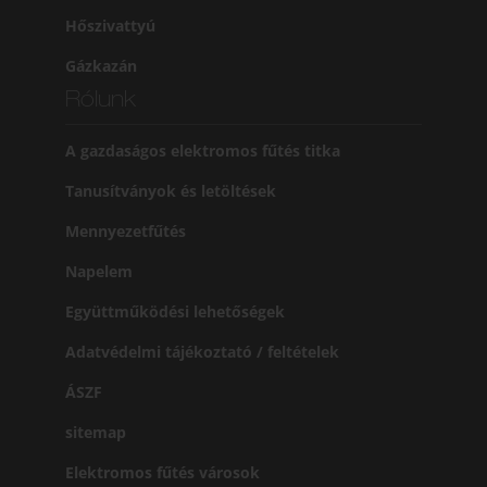
Hőszivattyú
Gázkazán
Rólunk
A gazdaságos elektromos fűtés titka
Tanusítványok és letöltések
Mennyezetfűtés
Napelem
Együttműködési lehetőségek
Adatvédelmi tájékoztató / feltételek
ÁSZF
sitemap
Elektromos fűtés városok