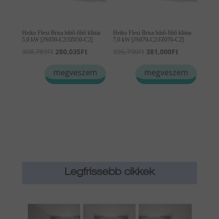
Heiko Flexi Brisa hűtő-fűtő klíma
Heiko Flexi Brisa hűtő-fűtő klíma
5,0 kW [JS050-C2/JZ050-C2]
7,0 kW [JS070-C2/JZ070-C2]
Original
Current
Original
Current
308,789
Ft
280,035
Ft
396,790
Ft
381,000
Ft
price
price
price
price
megveszem
megveszem
was:
is:
was:
is:
308,789Ft.
280,035Ft.
396,790Ft.
381,000Ft.
Legfrissebb cikkek