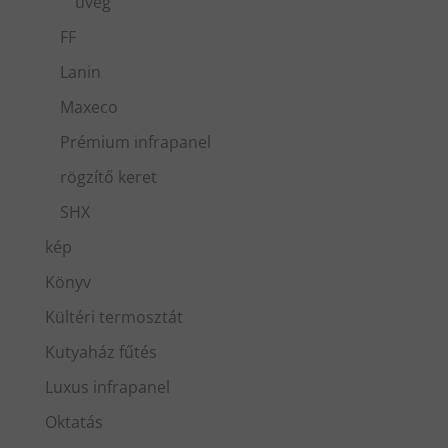
üveg
FF
Lanin
Maxeco
Prémium infrapanel
rögzítő keret
SHX
kép
Könyv
Kültéri termosztát
Kutyaház fűtés
Luxus infrapanel
Oktatás