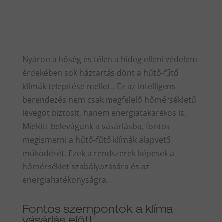
Nyáron a hőség és télen a hideg elleni védelem
érdekében sok háztartás dönt a hűtő-fűtő
klímák telepítése mellett. Ez az intelligens
berendezés nem csak megfelelő hőmérsékletű
levegőt biztosít, hanem energiatakarékos is.
Mielőtt belevágunk a vásárlásba, fontos
megismerni a hűtő-fűtő klímák alapvető
működését. Ezek a rendszerek képesek a
hőmérséklet szabályozására és az
energiahatékonyságra.
Fontos szempontok a klíma
vásárlás előtt