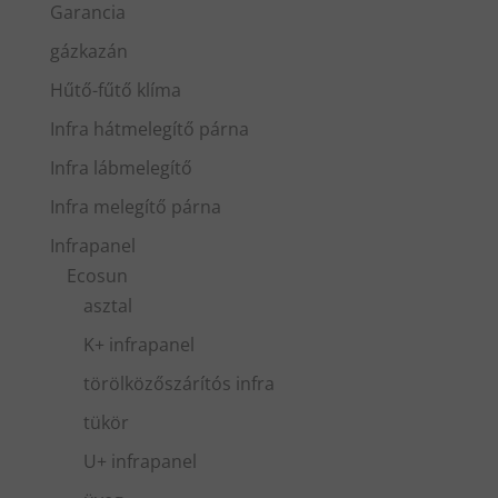
Garancia
gázkazán
Hűtő-fűtő klíma
Infra hátmelegítő párna
Infra lábmelegítő
Infra melegítő párna
Infrapanel
Ecosun
asztal
K+ infrapanel
törölközőszárítós infra
tükör
U+ infrapanel