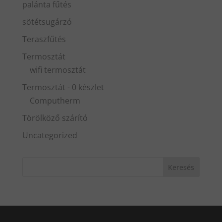
palánta fűtés
sötétsugárzó
Teraszfűtés
Termosztát
wifi termosztát
Termosztát - 0 készlet
Computherm
Törölköző szárító
Uncategorized