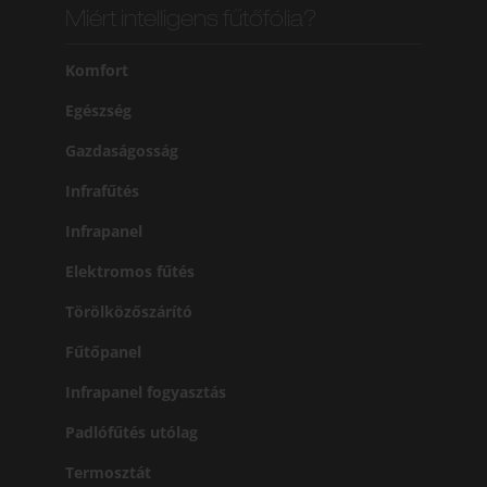
Miért intelligens fűtőfólia?
Komfort
Egészség
Gazdaságosság
Infrafűtés
Infrapanel
Elektromos fűtés
Törölközőszárító
Fűtőpanel
Infrapanel fogyasztás
Padlófűtés utólag
Termosztát