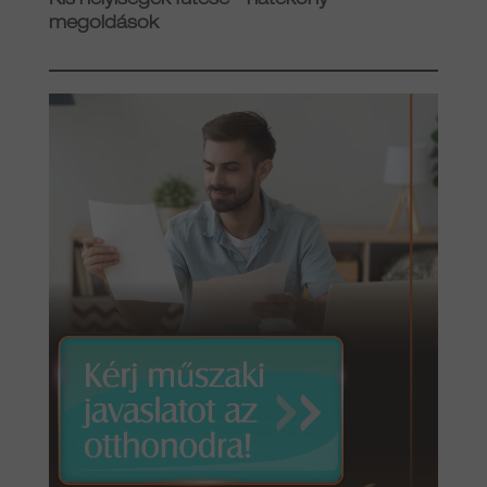
Kis helyiségek fűtése – hatékony
megoldások