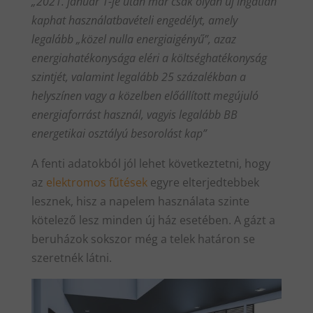
„2021. január 1-je után már csak olyan új ingatlan
kaphat használatbavételi engedélyt, amely
legalább „közel nulla energiaigényű”, azaz
energiahatékonysága eléri a költséghatékonyság
szintjét, valamint legalább 25 százalékban a
helyszínen vagy a közelben előállított megújuló
energiaforrást használ, vagyis legalább BB
energetikai osztályú besorolást kap”
A fenti adatokból jól lehet következtetni, hogy
az
elektromos fűtések
egyre elterjedtebbek
lesznek, hisz a napelem használata szinte
kötelező lesz minden új ház esetében. A gázt a
beruházok sokszor még a telek határon se
szeretnék látni.