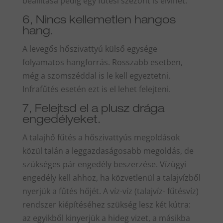
beállítása pedig egy fűtési szezont is elvihet.
6, Nincs kellemetlen hangos
hang.
A levegős hőszivattyú külső egysége
folyamatos hangforrás. Rosszabb esetben,
még a szomszéddal is le kell egyeztetni.
Infrafűtés esetén ezt is el lehet felejteni.
7, Felejtsd el a plusz drága
engedélyeket.
A talajhő fűtés a hőszivattyús megoldások
közül talán a leggazdaságosabb megoldás, de
szükséges pár engedély beszerzése. Vízügyi
engedély kell ahhoz, ha közvetlenül a talajvízből
nyerjük a fűtés hőjét. A víz-víz (talajvíz- fűtésvíz)
rendszer kiépítéséhez szükség lesz két kútra:
az egyikből kinyerjük a hideg vizet, a másikba