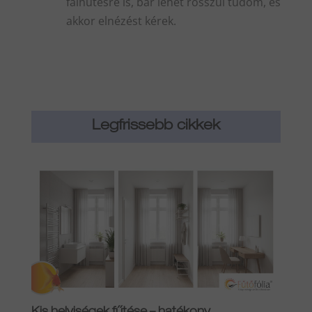
falhűtésre is, bár lehet rosszul tudom, és
akkor elnézést kérek.
Legfrissebb cikkek