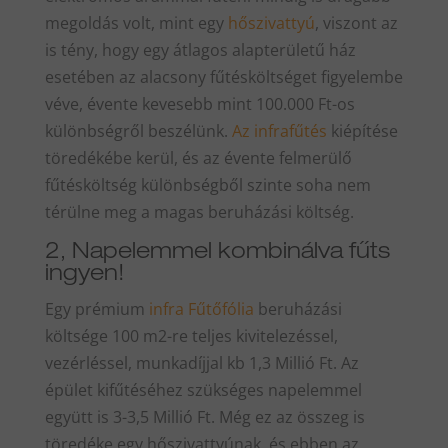
megoldás volt, mint egy
hőszivattyú
, viszont az
is tény, hogy egy átlagos alapterületű ház
esetében az alacsony fűtésköltséget figyelembe
véve, évente kevesebb mint 100.000 Ft-os
különbségről beszélünk.
Az infrafűtés
kiépítése
töredékébe kerül, és az évente felmerülő
fűtésköltség különbségből szinte soha nem
térülne meg a magas beruházási költség.
2, Napelemmel kombinálva fűts
ingyen!
Egy prémium
infra Fűtőfólia
beruházási
költsége 100 m2-re teljes kivitelezéssel,
vezérléssel, munkadíjjal kb 1,3 Millió Ft. Az
épület kifűtéséhez szükséges napelemmel
együtt is 3-3,5 Millió Ft. Még ez az összeg is
töredéke egy hőszivattyúnak, és ebben az