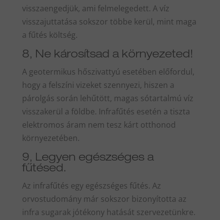
visszaengedjük, ami felmelegedett. A víz
visszajuttatása sokszor többe kerül, mint maga
a fűtés költség.
8, Ne károsítsad a környezeted!
A geotermikus hőszivattyú esetében előfordul,
hogy a felszíni vizeket szennyezi, hiszen a
párolgás során lehűtött, magas sótartalmú víz
visszakerül a földbe. Infrafűtés esetén a tiszta
elektromos áram nem tesz kárt otthonod
környezetében.
9, Legyen egészséges a
fűtésed.
Az infrafűtés egy egészséges fűtés. Az
orvostudomány már sokszor bizonyította az
infra sugarak jótékony hatását szervezetünkre.