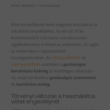
Hírek
,
kiemelt
|
1 hozzászólás
Mostani építkezési kedv nagyban hozzájárul az
infrafűtés terjedéséhez. Az elmúlt 10 év
kivitelezéseiből származó sok-sok pozitív
ügyfélvélemény is terjed az interneten, és segíti
az embereket a tapasztalatok
összegyűjtésében. Az
infra padlófűtés
és
mennyezetfűtés
esetében a
gazdaságos
beruházási költség
az elsődleges választási
ok, majd ezt követi a
gazdaságos üzemetetés
és
komfortos meleg
.
Törvényi változás a használatba
vételi engedélynél