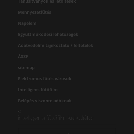
Tanusítványok és letöltések
Mennyezetfűtés
Napelem
Együttműködési lehetőségek
Adatvédelmi tájékoztató / feltételek
ÁSZF
sitemap
Elektromos fűtés városok
Intelligens fűtőfilm
Belépés viszonteladóknak
<
intelligens fűtőfilm kalkulátor