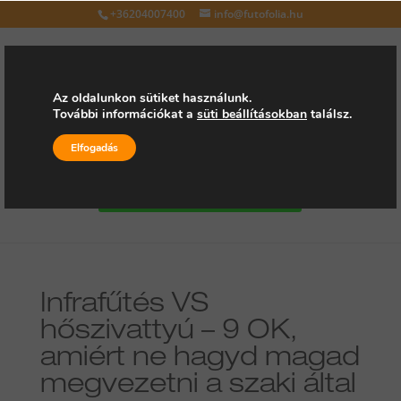
+36204007400
info@futofolia.hu
Az oldalunkon sütiket használunk.
További információkat a
süti beállításokban
találsz.
Válasszon oldalt
Elfogadás
Kérjen árajánlatot
Infrafűtés VS
hőszivattyú – 9 OK,
amiért ne hagyd magad
megvezetni a szaki által