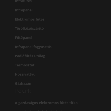
Infrafűtés
Infrapanel
Elektromos fűtés
Törölközőszárító
Fűtőpanel
Infrapanel fogyasztás
Padlófűtés utólag
Termosztát
Hőszivattyú
Gázkazán
Rólunk
A gazdaságos elektromos fűtés titka