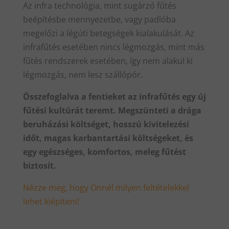
Az infra technológia, mint sugárzó fűtés
beépítésbe mennyezetbe, vagy padlóba
megelőzi a légúti betegségek kialakulását. Az
infrafűtés esetében nincs légmozgás, mint más
fűtés rendszerek esetében, így nem alakul ki
légmozgás, nem lesz szállópór.
Összefoglalva a fentieket az infrafűtés egy új
fűtési kultúrát teremt. Megszünteti a drága
beruházási költséget, hosszú kivitelezési
időt, magas karbantartási költségeket, és
egy egészséges, komfortos, meleg fűtést
biztosít.
Nézze meg, hogy Önnél milyen feltételekkel
lehet kiépíteni!