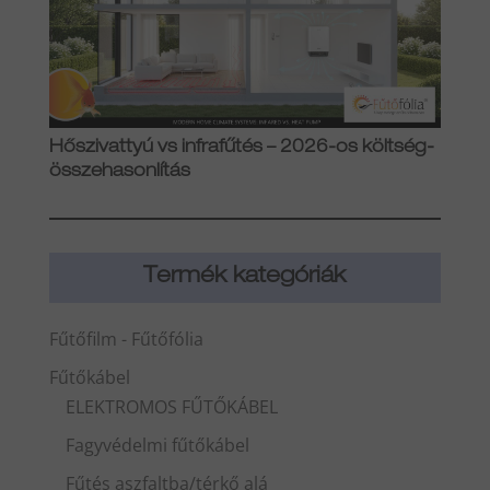
Hőszivattyú vs infrafűtés – 2026-os költség-
összehasonlítás
Termék kategóriák
Fűtőfilm - Fűtőfólia
Fűtőkábel
ELEKTROMOS FŰTŐKÁBEL
Fagyvédelmi fűtőkábel
Fűtés aszfaltba/térkő alá