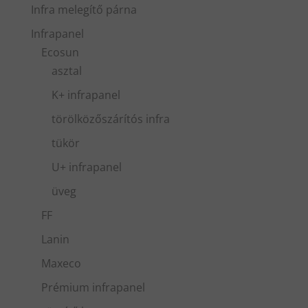
Infra melegítő párna
Infrapanel
Ecosun
asztal
K+ infrapanel
törölközőszárítós infra
tükör
U+ infrapanel
üveg
FF
Lanin
Maxeco
Prémium infrapanel