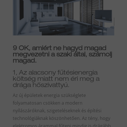
9 OK, amiért ne hagyd magad
megvezetni a szaki által, számolj
magad.
1, Az alacsony fűtésienergia
költség miatt nem éri meg a
drága hőszivattyú.
Az új épületek energia szükséglete
folyamatosan csökken a modern
nyílászáróknak, szigeteléseknek és építési
technológiáknak köszönhetően. Az tény, hogy
elektromos árammal fűteni mindig is drágább