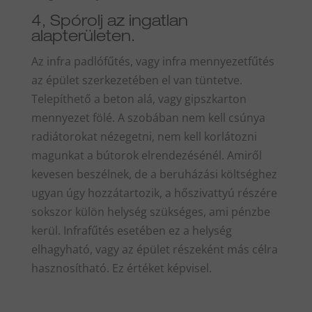
4, Spórolj az ingatlan
alapterületen.
Az infra padlófűtés, vagy infra mennyezetfűtés
az épület szerkezetében el van tüntetve.
Telepíthető a beton alá, vagy gipszkarton
mennyezet fölé. A szobában nem kell csúnya
radiátorokat nézegetni, nem kell korlátozni
magunkat a bútorok elrendezésénél. Amiről
kevesen beszélnek, de a beruházási költséghez
ugyan úgy hozzátartozik, a hőszivattyú részére
sokszor külön helység szükséges, ami pénzbe
kerül. Infrafűtés esetében ez a helység
elhagyható, vagy az épület részeként más célra
hasznosítható. Ez értéket képvisel.