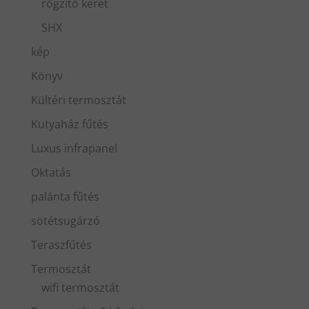
rögzítő keret
SHX
kép
Könyv
Kültéri termosztát
Kutyaház fűtés
Luxus infrapanel
Oktatás
palánta fűtés
sötétsugárzó
Teraszfűtés
Termosztát
wifi termosztát