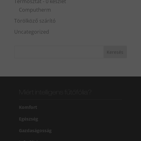
Termosztát - 0 készlet
Computherm
Törölköző szárító
Uncategorized
Miért intelligens fűtőfólia?
Komfort
Egészség
Gazdaságosság