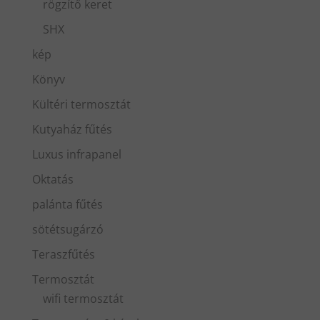
rögzítő keret
SHX
kép
Könyv
Kültéri termosztát
Kutyaház fűtés
Luxus infrapanel
Oktatás
palánta fűtés
sötétsugárzó
Teraszfűtés
Termosztát
wifi termosztát