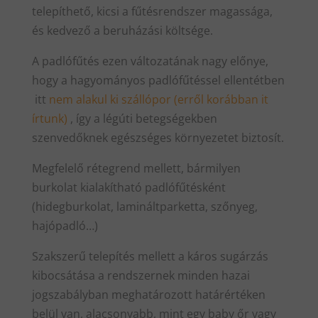
telepíthető, kicsi a fűtésrendszer magassága,
és kedvező a beruházási költsége.
A padlófűtés ezen változatának nagy előnye,
hogy a hagyományos padlófűtéssel ellentétben
itt
nem alakul ki szállópor (erről korábban it
írtunk)
, így a légúti betegségekben
szenvedőknek egészséges környezetet biztosít.
Megfelelő rétegrend mellett, bármilyen
burkolat kialakítható padlófűtésként
(hidegburkolat, lamináltparketta, szőnyeg,
hajópadló…)
Szakszerű telepítés mellett a káros sugárzás
kibocsátása a rendszernek minden hazai
jogszabályban meghatározott határértéken
belül van, alacsonyabb, mint egy baby őr vagy