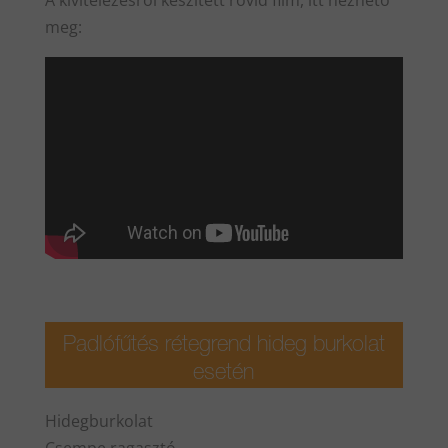
A kivitelezésről készített rövid film, itt nézhető
meg:
Padlófűtés rétegrend hideg burkolat
esetén
Hidegburkolat
Csempe ragasztó