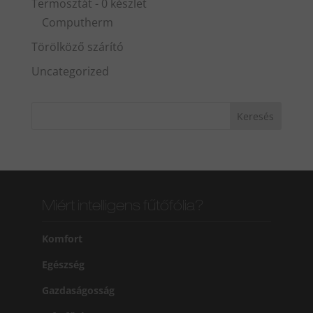
Termosztát - 0 készlet
Computherm
Törölköző szárító
Uncategorized
Miért intelligens fűtőfólia?
Komfort
Egészség
Gazdaságosság