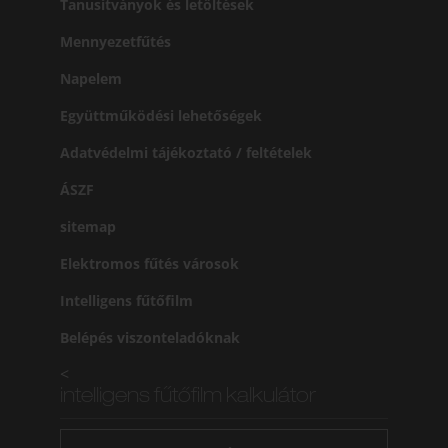
Tanusítványok és letöltések
Mennyezetfűtés
Napelem
Együttműködési lehetőségek
Adatvédelmi tájékoztató / feltételek
ÁSZF
sitemap
Elektromos fűtés városok
Intelligens fűtőfilm
Belépés viszonteladóknak
<
intelligens fűtőfilm kalkulátor