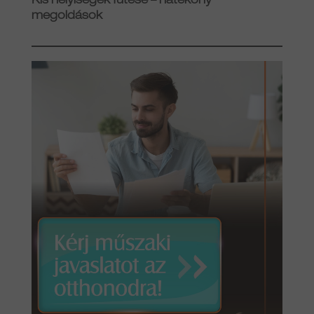
Kis helyiségek fűtése – hatékony
megoldások