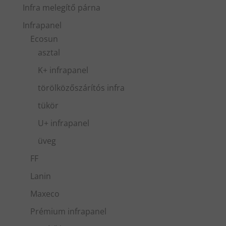
Infra melegítő párna
Infrapanel
Ecosun
asztal
K+ infrapanel
törölközőszárítós infra
tükör
U+ infrapanel
üveg
FF
Lanin
Maxeco
Prémium infrapanel