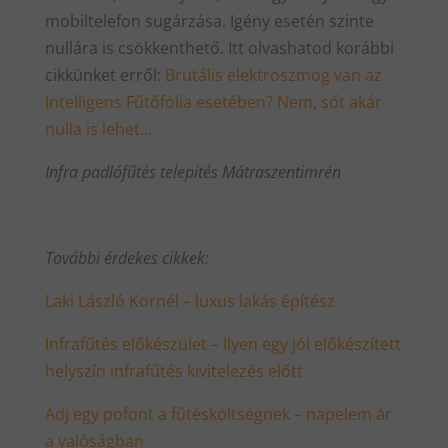
mobiltelefon sugárzása. Igény esetén szinte
nullára is csökkenthető. Itt olvashatod korábbi
cikkünket erről:
Brutális elektroszmog van az
Intelligens Fűtőfólia esetében? Nem, sőt akár
nulla is lehet…
Infra padlófűtés telepítés Mátraszentimrén
További érdekes cikkek:
Laki László Kornél – luxus lakás építész
Infrafűtés előkészület – Ilyen egy jól előkészített
helyszín infrafűtés kivitelezés előtt
Adj egy pofont a fűtésköltségnek – napelem ár
a valóságban