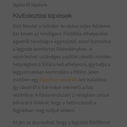
lépésről lépésre.
Kivitelezési lépések
Első feladat a hűtükör lerakása teljes felületen.
Ezt követi az Intelligens Fűtőfólia elhelyezése
egyenlő távolságra egymástól, ezzel biztosítva
a legjobb komfortot fűtésidényben. A
vezérléshez szükséges padlóérzékelőt minden
helységben a fóliára kell elhelyezni, így tudja a
leggyorsabban kontrolálni a fűtést. Jelen
esetben egy
IQotthon vezérlés
lett kialakítva,
így távolról is bármikor elérhető a ház
vezérlése. A fűtésrendszert 2 rétegben zárjuk
párazáró fóliával, hogy a betonzásnál a
legjobban meg tudjuk védeni.
Itt jön az észrevétel, hogy a legtöbb fűtőfilmet