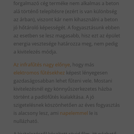
forgalmazó cég terméke nem alkalmas a beton
alá történő telepítésre (ezért is van különbség
az árban), viszont kár nem kihasználni a beton
jó hőtároló képességét. A fogyasztásunk ebben
az esetben se lesz magasabb, hisz ezt az épület
energia vesztesége határozza meg, nem pedig
a kivitelezés módja.
Az infrafűtés nagy előnye
, hogy más
elektromos fűtésekhez
képest lényegesen
gazdaságosabban lehet fűteni vele. Mostani
kivitelezésnél egy könnyűszerkezetes házba
történt a padlófűtés kialakítása. A jó
szigetelésnek köszönhetően az éves fogyasztás
is alacsony lesz, ami
napelemmel
le is
nullázható.