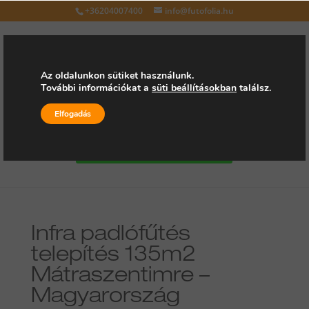
+36204007400
info@futofolia.hu
Az oldalunkon sütiket használunk.
További információkat a
süti beállításokban
találsz.
Válasszon oldalt
Elfogadás
Kérjen árajánlatot
Infra padlófűtés
telepítés 135m2
Mátraszentimre –
Magyarország