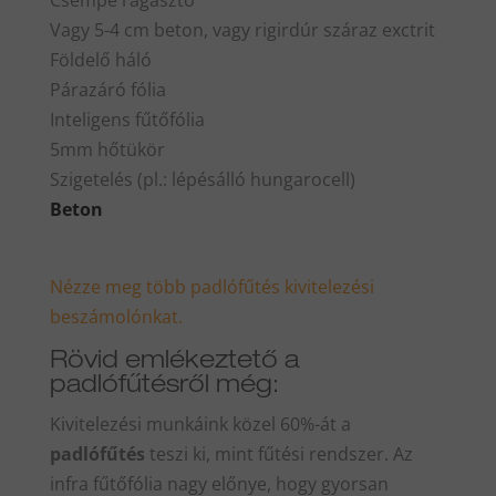
Vagy 5-4 cm beton, vagy rigirdúr száraz exctrit
Földelő háló
Párazáró fólia
Inteligens fűtőfólia
5mm hőtükör
Szigetelés (pl.: lépésálló hungarocell)
Beton
Nézze meg több padlófűtés kivitelezési
beszámolónkat.
Rövid emlékeztető a
padlófűtésről még:
Kivitelezési munkáink közel 60%-át a
padlófűtés
teszi ki, mint fűtési rendszer. Az
infra fűtőfólia nagy előnye, hogy gyorsan