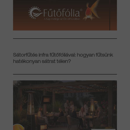
Sátorfűtés infra fűtőfóliával: hogyan fűtsünk
hatékonyan sátrat télen?