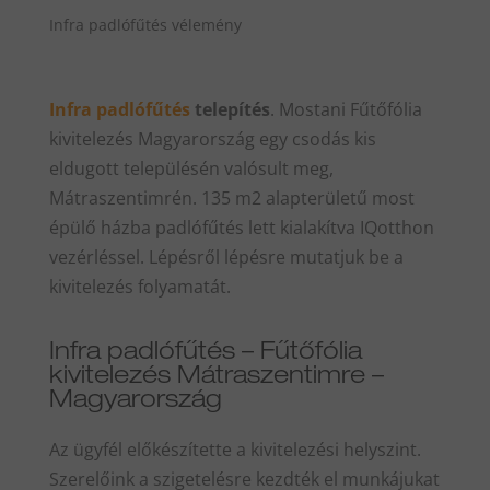
Infra padlófűtés vélemény
Infra padlófűtés
telepítés
. Mostani Fűtőfólia
kivitelezés Magyarország egy csodás kis
eldugott településén valósult meg,
Mátraszentimrén. 135 m2 alapterületű most
épülő házba padlófűtés lett kialakítva IQotthon
vezérléssel. Lépésről lépésre mutatjuk be a
kivitelezés folyamatát.
Infra padlófűtés – Fűtőfólia
kivitelezés Mátraszentimre –
Magyarország
Az ügyfél előkészítette a kivitelezési helyszint.
Szerelőink a szigetelésre kezdték el munkájukat