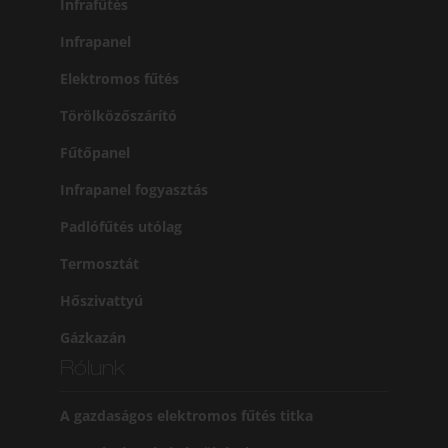
Infrafűtés
Infrapanel
Elektromos fűtés
Törölközőszárító
Fűtőpanel
Infrapanel fogyasztás
Padlófűtés utólag
Termosztát
Hőszivattyú
Gázkazán
Rólunk
A gazdaságos elektromos fűtés titka