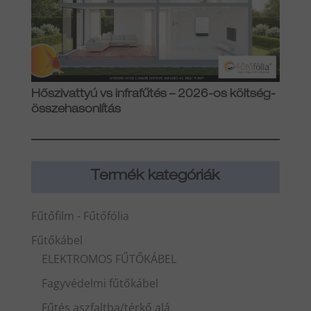
Hőszivattyú vs infrafűtés – 2026-os költség-
összehasonlítás
Termék kategóriák
Fűtőfilm - Fűtőfólia
Fűtőkábel
ELEKTROMOS FŰTŐKÁBEL
Fagyvédelmi fűtőkábel
Fűtés aszfaltba/térkő alá