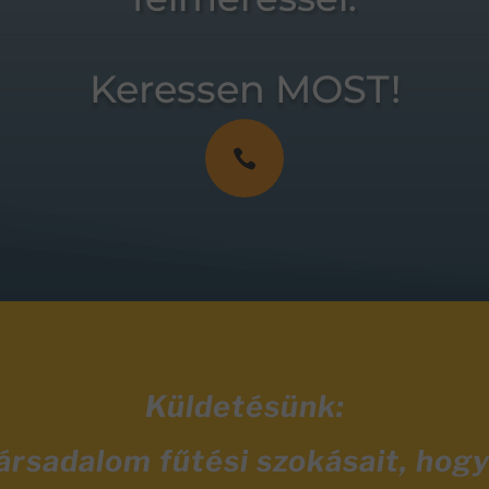
Keressen MOST!

Küldetésünk:
társadalom fűtési szokásait, hog