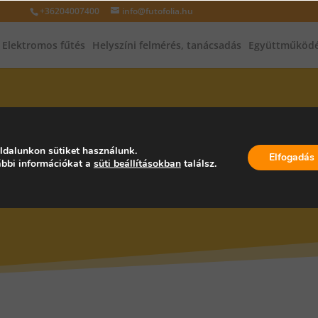
+36204007400
info@futofolia.hu
Elektromos fűtés
Helyszíni felmérés, tanácsadás
Együttműködé
INFRAFŰTÉS, INFRAPANEL, PA
ldalunkon sütiket használunk.
Elfogadás
bbi információkat a
süti beállításokban
találsz.
ÁG