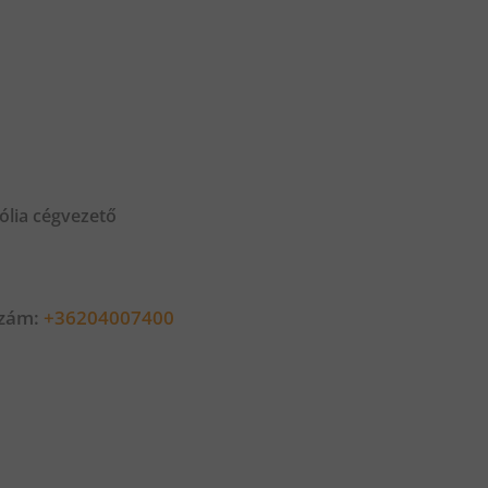
ólia cégvezető
szám:
+36204007400