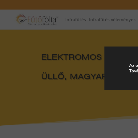
Infrafűtés
Infrafűtés vélemények
ELEKTROMOS FŰTÉS, 
Az o
Tová
ÜLLŐ, MAGYARORSZ