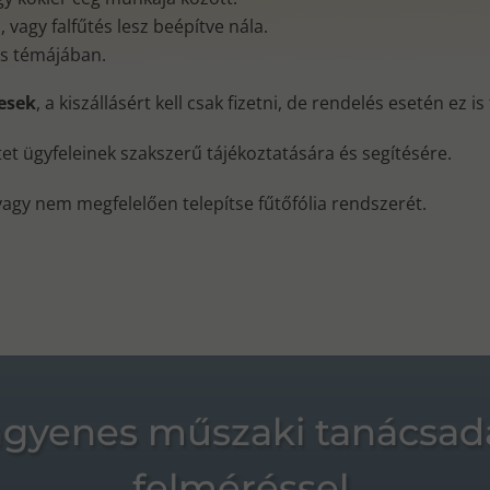
vagy falfűtés lesz beépítve nála.
és témájában.
nesek
, a kiszállásért kell csak fizetni, de rendelés esetén ez i
ktet ügyfeleinek szakszerű tájékoztatására és segítésére.
vagy nem megfelelően telepítse fűtőfólia rendszerét.
ngyenes műszaki tanácsad
felméréssel.