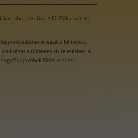
ó lakásukba, házukba. A fűtőfólia már 10
 legpontosabban elvégzik a felmérést,
 szükséges a tökéletes kivitelezéshez. A
 ügyfél a jövőbeli fűtési rendszer