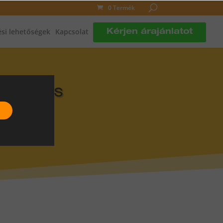
0 Termék
si lehetőségek
Kapcsolat
Kérjen árajánlatot
DLÓFŰTÉS