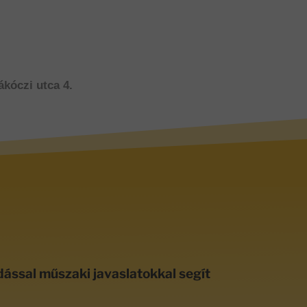
ákóczi utca 4.
dással műszaki javaslatokkal segít