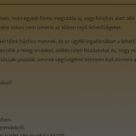
en, mint egyedi fűtési megoldás új, vagy felújítás alatt áll
enére sokan nem ismerik az ebben rejlő lehetőségeket.
akértőink házhoz mennek, és az ügyfél ingatlanában a lehető
eszélik a rétegrendeket, előkészületi feladatokat és, hogy mi
műszaki javaslat, aminek segítségével könnyen tud dönteni az
mával?
özben.
egrendekről.
gy kokler cég munkája között.