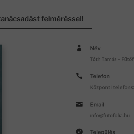
anácsadást felméréssel!

Név
Tóth Tamás – Fűtőf

Telefon
Központi telefon

Email
info@futofolia.hu

Település