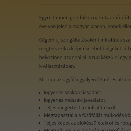
Egyre többen gondolkoznak el az infrafűtés
éve van jelen a magyar piacon, ennek ell
Cégem új szolgáltatásaként infrafűtés sz
megtervezik a kiépítési lehetőségeket, átb
helyszínen azonnal el is tud készülni egy 
kiválasztásában.
Mit kap az ügyfél egy ilyen felmérés alkal
Ingyenes szaktanácsadást.
Ingyenes műszaki javaslatot.
Teljes megértést az infrafűtésről.
Megtapasztalja a fűtőfóliát működés k
Teljes képet az előkészületekről és rét
Megtudja mi a különbség egy profi és e