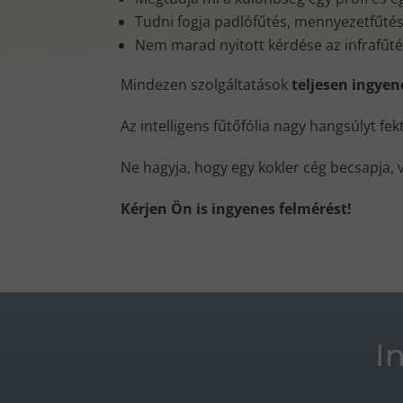
Tudni fogja padlófűtés, mennyezetfűtés, 
Nem marad nyitott kérdése az infrafűt
Mindezen szolgáltatások
teljesen ingye
Az intelligens fűtőfólia nagy hangsúlyt fe
Ne hagyja, hogy egy kokler cég becsapja, 
Kérjen Ön is ingyenes felmérést!
I