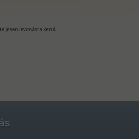
s teljesen levonásra kerül.
ás