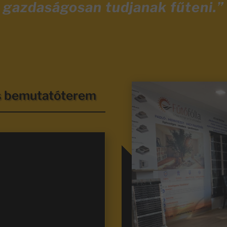
gazdaságosan tudjanak fűteni.”
és bemutatóterem