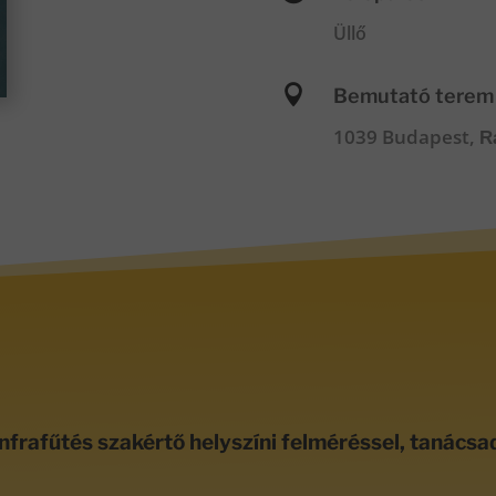
Üllő

Bemutató terem
1039 Budapest,
R
nfrafűtés szakértő helyszíni felméréssel, tanácsa