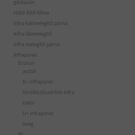
gázkazán
Hűtő-fűtő klíma
Infra hátmelegítő párna
Infra lábmelegítő
Infra melegítő párna
Infrapanel
Ecosun
asztal
K+ infrapanel
törölközőszárítós infra
tükör
U+ infrapanel
üveg
FF