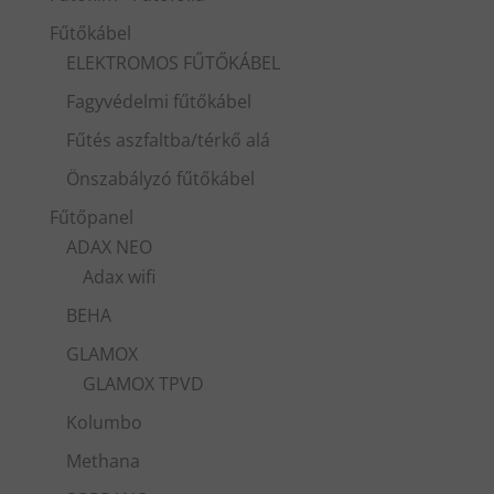
Fűtőkábel
ELEKTROMOS FŰTŐKÁBEL
Fagyvédelmi fűtőkábel
Fűtés aszfaltba/térkő alá
Önszabályzó fűtőkábel
Fűtőpanel
ADAX NEO
Adax wifi
BEHA
GLAMOX
GLAMOX TPVD
Kolumbo
Methana