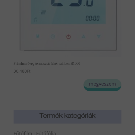
Prémium üveg termosztát fehér színben B1000
30,480
Ft
megveszem
Termék kategóriák
Fűtőfilm - Fűtőfólia