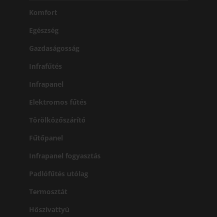
Komfort
Egészség
Gazdaságosság
Infrafűtés
Infrapanel
Elektromos fűtés
Törölközőszárító
Fűtőpanel
Infrapanel fogyasztás
Padlófűtés utólag
Termosztát
Hőszivattyú