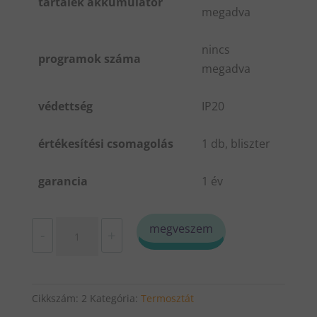
tartalék akkumulátor
megadva
nincs
programok száma
megadva
védettség
IP20
értékesítési csomagolás
1 db, bliszter
garancia
1 év
Mechanikus
megveszem
-
+
időkapcsoló
1gd/2a
mennyiség
Cikkszám:
2
Kategória:
Termosztát