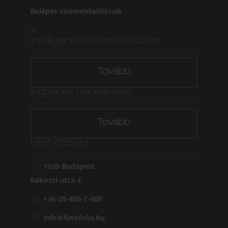
Belépés viszonteladóknak
<
intelligens fűtőfilm kalkulátor
Tovább
Ingyenes ajánlatkérés
Tovább
Elérhetőség
1039 Budapest
Rákoczi utca 4
+36-20-400-7-400
info@futofolia.hu