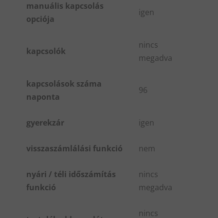
manuális kapcsolás
igen
opciója
nincs
kapcsolók
megadva
kapcsolások száma
96
naponta
gyerekzár
igen
visszaszámlálási funkció
nem
nyári / téli időszámítás
nincs
funkció
megadva
nincs