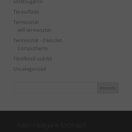
sötétsugárzó
Teraszfűtés
Termosztát
wifi termosztát
Termosztát - 0 készlet
Computherm
Törölköző szárító
Uncategorized
Miért intelligens fűtőfólia?