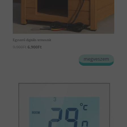
Egyszerű digitális termosztát
Original
Current
9,900
Ft
6,900
Ft
price
price
megveszem
was:
is:
9,900Ft.
6,900Ft.