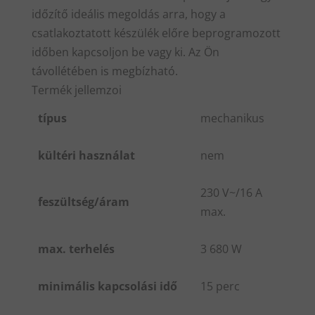
időzítő ideális megoldás arra, hogy a
csatlakoztatott készülék előre beprogramozott
időben kapcsoljon be vagy ki. Az Ön
távollétében is megbízható.
Termék jellemzoi
típus
mechanikus
kültéri használat
nem
230 V~/16 A
feszültség/áram
max.
max. terhelés
3 680 W
minimális kapcsolási idő
15 perc