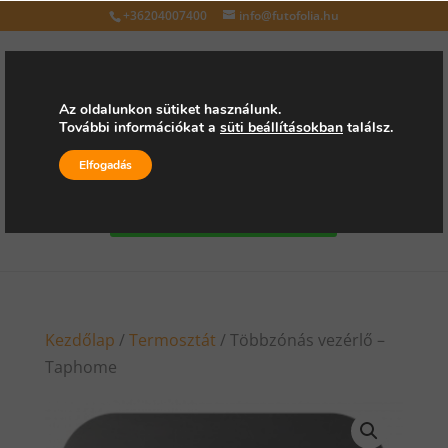
+36204007400
info@futofolia.hu
Az oldalunkon sütiket használunk.
További információkat a
süti beállításokban
találsz.
Válasszon oldalt
Elfogadás
Kérjen árajánlatot
Kezdőlap
/
Termosztát
/ Többzónás vezérlő –
Taphome