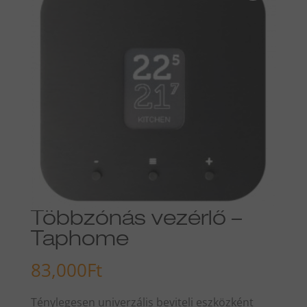
Többzónás vezérlő –
Taphome
83,000
Ft
Ténylegesen univerzális beviteli eszközként