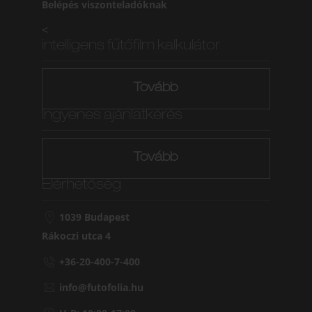
Belépés viszonteladóknak
<
intelligens fűtőfilm kalkulátor
Tovább
Ingyenes ajánlatkérés
Tovább
Elérhetőség
1039 Budapest
Rákoczi utca 4
+36-20-400-7-400
info@futofolia.hu