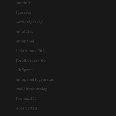
Komfort
Egészség
Gazdaságosság
Infrafűtés
Infrapanel
Elektromos fűtés
Törölközőszárító
Fűtőpanel
Infrapanel fogyasztás
Padlófűtés utólag
Termosztát
Hőszivattyú