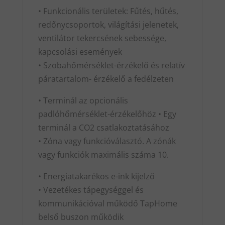
• Funkcionális területek: Fűtés, hűtés,
redőnycsoportok, világítási jelenetek,
ventilátor tekercsének sebessége,
kapcsolási események
• Szobahőmérséklet-érzékelő és relatív
páratartalom- érzékelő a fedélzeten
• Terminál az opcionális
padlóhőmérséklet-érzékelőhöz • Egy
terminál a CO2 csatlakoztatásához
• Zóna vagy funkcióválasztó. A zónák
vagy funkciók maximális száma 10.
• Energiatakarékos e-ink kijelző
• Vezetékes tápegységgel és
kommunikációval működő TapHome
belső buszon működik