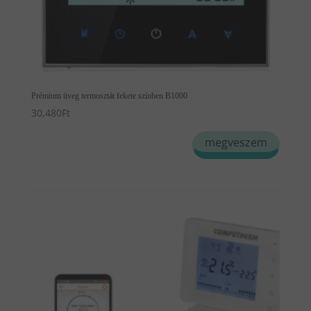
Prémium üveg termosztát fekete színben B1000
30,480
Ft
megveszem