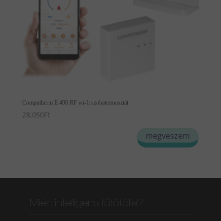
Computherm E 400 RF wi-fi szobatermosztát
28,050
Ft
megveszem
Miért intelligens fűtőfólia?