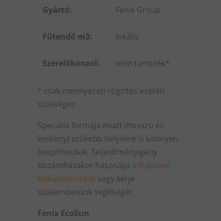
Gyártó:
Fenix Group
Fűtendő m3:
lokális
Szerelőkonzol:
nem tartozék*
* csak mennyezeti rögzítés esetén
szükséges
Speciális formája miatt (hosszú és
keskeny) szűkebb helyekre is könnyen
beépíthetőek. Teljesítményigény
kiszámításakor használja
Infrapanel
kalkulátorunkat
vagy kérje
szakemberünk segítségét.
Fenix EcoSun