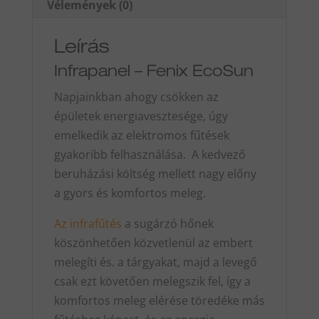
Vélemények (0)
Leírás
Infrapanel – Fenix EcoSun
Napjainkban ahogy csökken az
épületek energiavesztesége, úgy
emelkedik az elektromos fűtések
gyakoribb felhasználása. A kedvező
beruházási költség mellett nagy előny
a gyors és komfortos meleg.
Az infrafűtés
a sugárzó hőnek
köszönhetően közvetlenül az embert
melegíti és. a tárgyakat, majd a levegő
csak ezt követően melegszik fel, így a
komfortos meleg elérése töredéke más