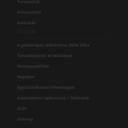
Termosztát
Hőszivattyú
Gázkazán
Rólunk
A gazdaságos elektromos fűtés titka
Tanusítványok és letöltések
Mennyezetfűtés
Napelem
Együttműködési lehetőségek
Adatvédelmi tájékoztató / feltételek
ÁSZF
sitemap