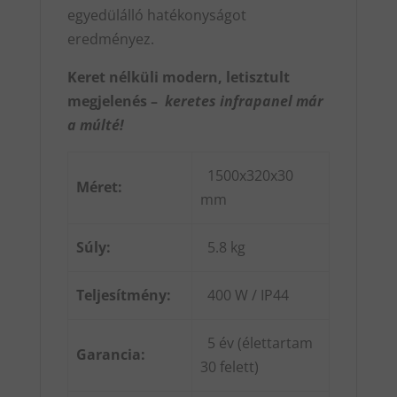
egyedülálló hatékonyságot
eredményez.
Keret nélküli modern, letisztult
megjelenés –
keretes infrapanel már
a múlté!
1500x320x30
Méret:
mm
Súly:
5.8 kg
Teljesítmény:
400 W / IP44
5 év (élettartam
Garancia:
30 felett)