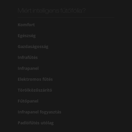
Miért intelligens fűtőfólia?
Komfort
Egészség
Gazdaságosság
Infrafűtés
Infrapanel
Elektromos fűtés
Törölközőszárító
Fűtőpanel
Infrapanel fogyasztás
Padlófűtés utólag