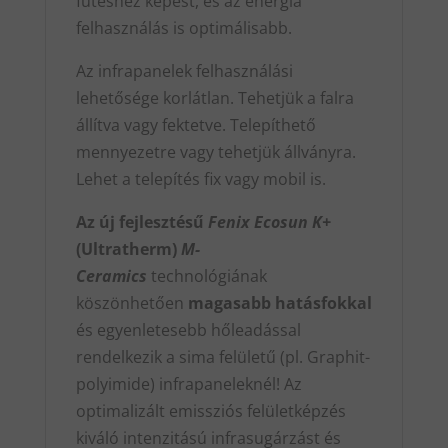
fűtéshez képest, és az energia
felhasználás is optimálisabb.
Az infrapanelek felhasználási
lehetősége korlátlan. Tehetjük a falra
állítva vagy fektetve. Telepíthető
mennyezetre vagy tehetjük állványra.
Lehet a telepítés fix vagy mobil is.
Az új fejlesztésű
Fenix Ecosun K+
(Ultratherm)
M-
Ceramics
technológiának
köszönhetően
magasabb hatásfokkal
és egyenletesebb hőleadással
rendelkezik a sima felületű (pl. Graphit-
polyimide) infrapaneleknél! Az
optimalizált emissziós felületképzés
kiváló intenzitású infrasugárzást és