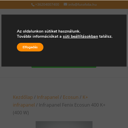
+36204007400
info@futofolia.hu
Az oldalunkon sütiket használunk.
További információkat a
süti beállításokban
találsz.
Válasszon oldalt
Elfogadás
Kérjen árajánlatot
Kezdőlap
/
Infrapanel
/
Ecosun
/
K+
infrapanel
/ Infrapanel Fenix Ecosun 400 K+
(400 W)