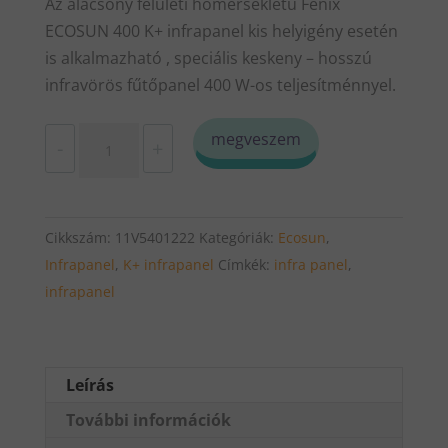
Az alacsony felületi hőmérsékletű Fenix
ECOSUN 400 K+ infrapanel kis helyigény esetén
is alkalmazható , speciális keskeny – hosszú
infravörös fűtőpanel 400 W-os teljesítménnyel.
Infrapanel
megveszem
-
+
Fenix
Ecosun
400
Cikkszám:
11V5401222
Kategóriák:
Ecosun
,
K+
Infrapanel
,
K+ infrapanel
Címkék:
infra panel
,
(400
infrapanel
W)
mennyiség
Leírás
További információk