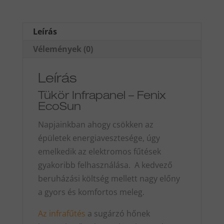
(tükör)
termék
mennyiség
Leírás
Vélemények (0)
Leírás
Tükör Infrapanel – Fenix
EcoSun
Napjainkban ahogy csökken az
épületek energiavesztesége, úgy
emelkedik az elektromos fűtések
gyakoribb felhasználása. A kedvező
beruházási költség mellett nagy előny
a gyors és komfortos meleg.
Az infrafűtés
a sugárzó hőnek