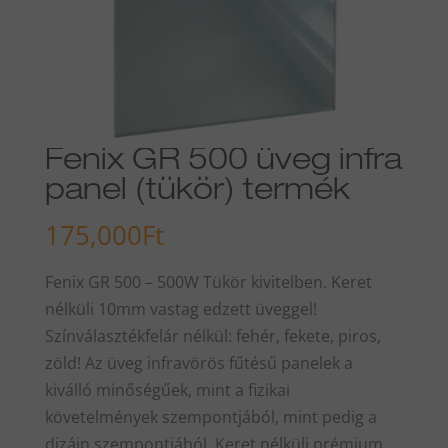
Fenix GR 500 üveg infra
panel (tükör) termék
175,000
Ft
Fenix GR 500 – 500W Tükör kivitelben. Keret
nélküli 10mm vastag edzett üveggel!
Színválasztékfelár nélkül: fehér, fekete, piros,
zöld! Az üveg infravörös fűtésű panelek a
kiválló minőségűek, mint a fizikai
követelmények szempontjából, mint pedig a
dizájn szempontjából. Keret nélküli prémium