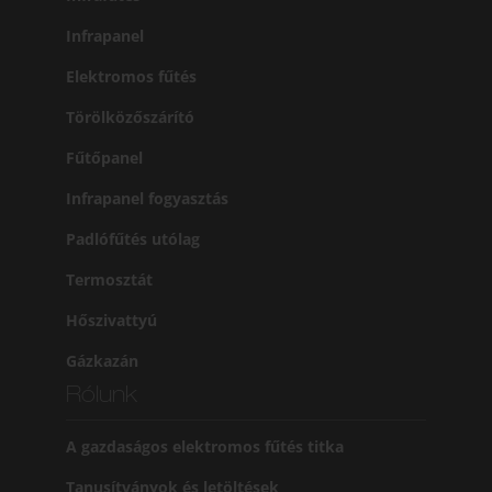
Infrapanel
Elektromos fűtés
Törölközőszárító
Fűtőpanel
Infrapanel fogyasztás
Padlófűtés utólag
Termosztát
Hőszivattyú
Gázkazán
Rólunk
A gazdaságos elektromos fűtés titka
Tanusítványok és letöltések