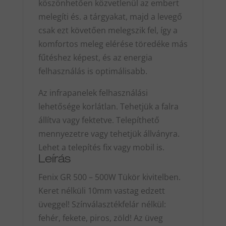
köszönhetően közvetlenül az embert
melegíti és. a tárgyakat, majd a levegő
csak ezt követően melegszik fel, így a
komfortos meleg elérése töredéke más
fűtéshez képest, és az energia
felhasználás is optimálisabb.
Az infrapanelek felhasználási
lehetősége korlátlan. Tehetjük a falra
állítva vagy fektetve. Telepíthető
mennyezetre vagy tehetjük állványra.
Lehet a telepítés fix vagy mobil is.
Leírás
Fenix GR 500 – 500W Tükör kivitelben.
Keret nélküli 10mm vastag edzett
üveggel! Színválasztékfelár nélkül:
fehér, fekete, piros, zöld! Az üveg