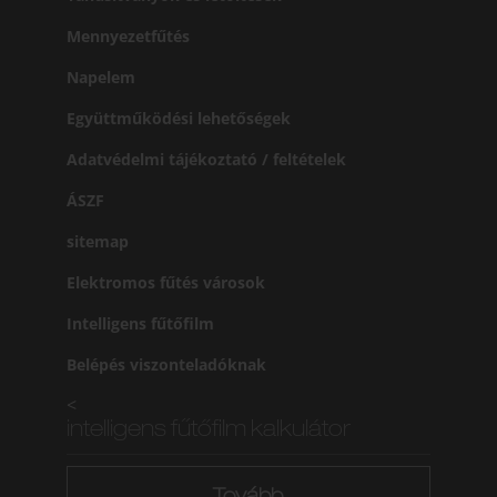
Mennyezetfűtés
Napelem
Együttműködési lehetőségek
Adatvédelmi tájékoztató / feltételek
ÁSZF
sitemap
Elektromos fűtés városok
Intelligens fűtőfilm
Belépés viszonteladóknak
<
intelligens fűtőfilm kalkulátor