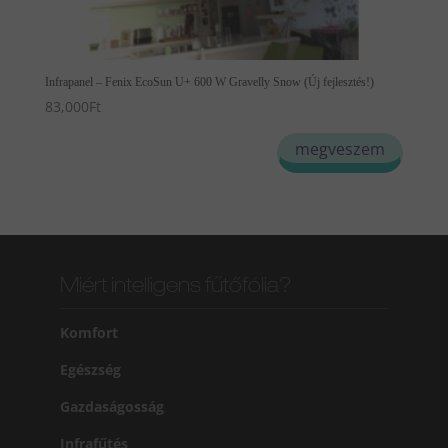
Infrapanel – Fenix EcoSun U+ 600 W Gravelly Snow (Új fejlesztés!)
83,000
Ft
megveszem
Miért intelligens fűtőfólia?
Komfort
Egészség
Gazdaságosság
Infrafűtés