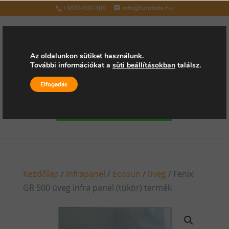
+36204007400
info@futofolia.hu
Az oldalunkon sütiket használunk.
További információkat a
süti beállításokban
találsz.
Válasszon oldalt
Elfogadás
Kérjen árajánlatot
Kezdőlap
/
Infrapanel
/
Ecosun
/
üveg
/ Fenix
GR 500 üveg infra panel (tükör) termék