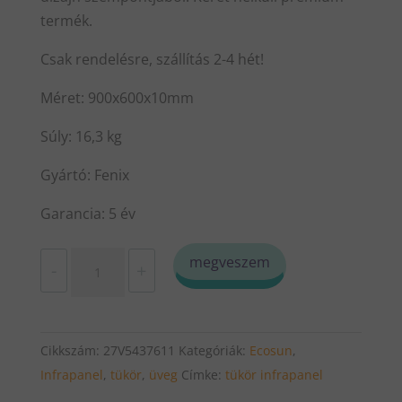
termék.
Csak rendelésre, szállítás 2-4 hét!
Méret: 900x600x10mm
Súly: 16,3 kg
Gyártó: Fenix
Garancia: 5 év
Fenix
megveszem
-
+
GR
500
üveg
Cikkszám:
27V5437611
Kategóriák:
Ecosun
,
infra
Infrapanel
,
tükör
,
üveg
Címke:
tükör infrapanel
panel