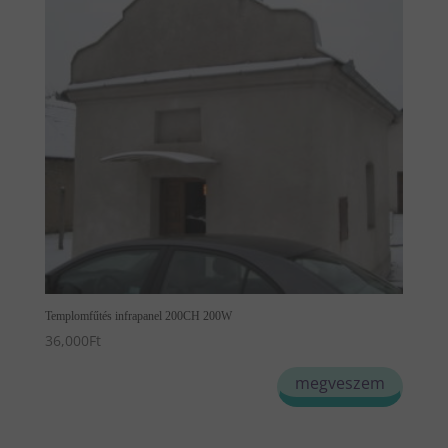
Templomfűtés infrapanel 200CH 200W
36,000
Ft
megveszem