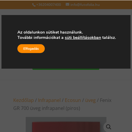
+36204007400
info@futofolia.hu
Az oldalunkon sütiket használunk.
További információkat a
süti beállításokban
találsz.
Válasszon oldalt
Elfogadás
Kérjen árajánlatot
Kezdőlap
/
Infrapanel
/
Ecosun
/
üveg
/ Fenix
GR 700 üveg infrapanel (piros)