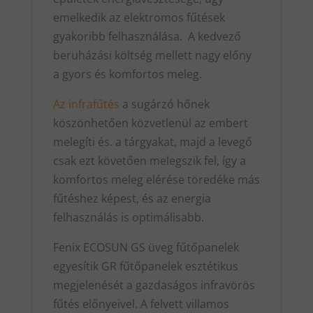
emelkedik az elektromos fűtések
gyakoribb felhasználása. A kedvező
beruházási költség mellett nagy előny
a gyors és komfortos meleg.
Az infrafűtés
a sugárzó hőnek
köszönhetően közvetlenül az embert
melegíti és. a tárgyakat, majd a levegő
csak ezt követően melegszik fel, így a
komfortos meleg elérése töredéke más
fűtéshez képest, és az energia
felhasználás is optimálisabb.
Fenix ECOSUN GS üveg fűtőpanelek
egyesítik GR fűtőpanelek esztétikus
megjelenését a gazdaságos infravörös
fűtés előnyeivel. A felvett villamos