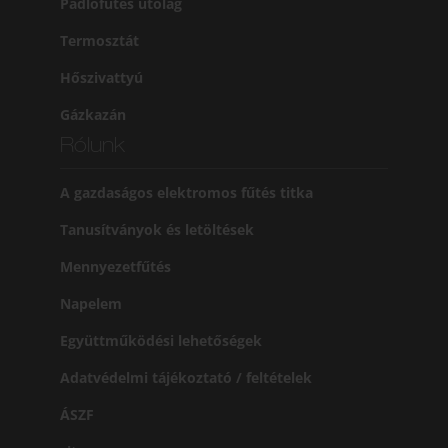
Padlófűtés utólag
Termosztát
Hőszivattyú
Gázkazán
Rólunk
A gazdaságos elektromos fűtés titka
Tanusítványok és letöltések
Mennyezetfűtés
Napelem
Együttműködési lehetőségek
Adatvédelmi tájékoztató / feltételek
ÁSZF