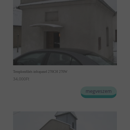
Templomfűtés infrapanel 270CH 270W
34,000
Ft
megveszem