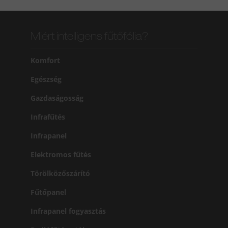
Miért intelligens fűtőfólia?
Komfort
Egészség
Gazdaságosság
Infrafűtés
Infrapanel
Elektromos fűtés
Törölközőszárító
Fűtőpanel
Infrapanel fogyasztás