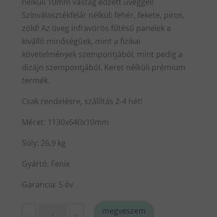
nélküli 10mm vastag edzett üveggel!
Színválasztékfelár nélkül: fehér, fekete, piros,
zöld! Az üveg infravörös fűtésű panelek a
kiválló minőségűek, mint a fizikai
követelmények szempontjából, mint pedig a
dizájn szempontjából. Keret nélküli prémium
termék.
Csak rendelésre, szállítás 2-4 hét!
Méret: 1130x640x10mm
Súly: 26,9 kg
Gyártó: Fenix
Garancia: 5 év
Fenix
megveszem
-
+