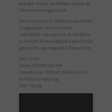
energiát magas hatásfokkal alakítja át
infravörös hősugárzássá.
Nincs amortizáció, felülete évek múltán
is ragyogóan újszerű marad
.Szerelhető mennyezetre és oldalfalra
is. Exkluzív formavilágával a belső terek
igényes fő vagy kiegészítő fűtése lehet.
Szín: Fehér
Méret: 585x585x39 mm
Teljesítmény: 300Watt, IP44 (cca. 8-12
m3 fűtendő helyiség)
Súly: 10,5 kg