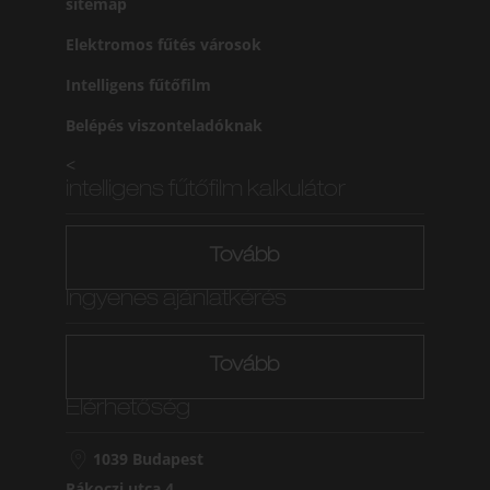
sitemap
Elektromos fűtés városok
Intelligens fűtőfilm
Belépés viszonteladóknak
<
intelligens fűtőfilm kalkulátor
Tovább
Ingyenes ajánlatkérés
Tovább
Elérhetőség
1039 Budapest
Rákoczi utca 4