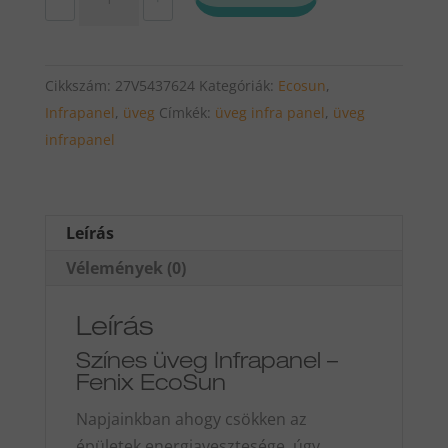
GR
700
üveg
Cikkszám:
27V5437624
Kategóriák:
Ecosun
,
infrapanel
Infrapanel
,
üveg
Címkék:
üveg infra panel
,
üveg
(piros)
infrapanel
mennyiség
Leírás
Vélemények (0)
Leírás
Színes üveg Infrapanel –
Fenix EcoSun
Napjainkban ahogy csökken az
épületek energiavesztesége, úgy