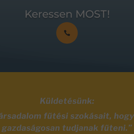
Keressen MOST!

Küldetésünk:
társadalom fűtési szokásait, hog
gazdaságosan tudjanak fűteni.”