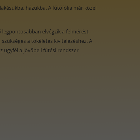
 lakásukba, házukba. A fűtőfólia már közel
ő legpontosabban elvégzik a felmérést,
 szükséges a tökéletes kivitelezéshez. A
 ügyfél a jövőbeli fűtési rendszer