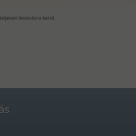
s teljesen levonásra kerül.
ás