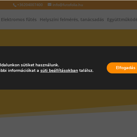
+36204007400
info@futofolia.hu
Elektromos fűtés
Helyszíni felmérés, tanácsadás
Együttműködé
INFRAFŰTÉS, INFRAPANEL, PA
ldalunkon sütiket használunk.
Elfogadás
bbi információkat a
süti beállításokban
találsz.
ORSZÁG