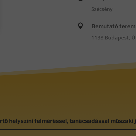
Szécsény

Bemutató terem
1138 Budapest, Ús
rtő helyszíni felméréssel, tanácsadással műszaki 