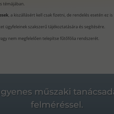
és témájában.
nesek
, a kiszállásért kell csak fizetni, de rendelés esetén ez i
ktet ügyfeleinek szakszerű tájékoztatására és segítésére.
vagy nem megfelelően telepítse fűtőfólia rendszerét.
ngyenes műszaki tanácsad
felméréssel.