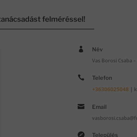
anácsadást felméréssel!

Név
Vas Borosi Csaba –

Telefon
+36306025048
|
k

Email
vasborosi.csaba@fu

Település