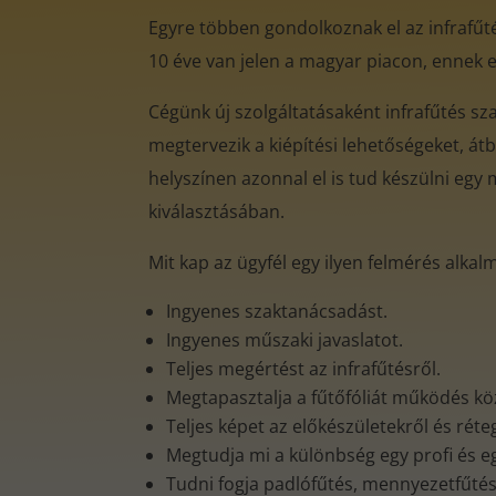
Egyre többen gondolkoznak el az infrafűtés
10 éve van jelen a magyar piacon, ennek 
Cégünk új szolgáltatásaként infrafűtés s
megtervezik a kiépítési lehetőségeket, átb
helyszínen azonnal el is tud készülni egy 
kiválasztásában.
Mit kap az ügyfél egy ilyen felmérés alkal
Ingyenes szaktanácsadást.
Ingyenes műszaki javaslatot.
Teljes megértést az infrafűtésről.
Megtapasztalja a fűtőfóliát működés k
Teljes képet az előkészületekről és rét
Megtudja mi a különbség egy profi és e
Tudni fogja padlófűtés, mennyezetfűtés, 