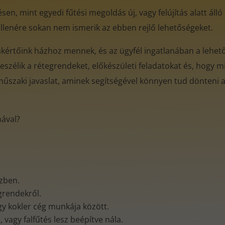
en, mint egyedi fűtési megoldás új, vagy felújítás alatt álló
ellenére sokan nem ismerik az ebben rejlő lehetőségeket.
zakértőink házhoz mennek, és az ügyfél ingatlanában a lehet
eszélik a rétegrendeket, előkészületi feladatokat és, hogy mi
műszaki javaslat, aminek segítségével könnyen tud dönteni az
mával?
özben.
egrendekről.
gy kokler cég munkája között.
vagy falfűtés lesz beépítve nála.