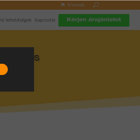
0 Termék
si lehetőségek
Kapcsolat
Kérjen árajánlatot
DLÓFŰTÉS