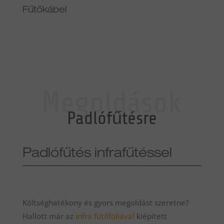
Fűtőkábel
Megoldások
Padlófűtésre
Padlófűtés infrafűtéssel
Költséghatékony és gyors megoldást szeretne?
Hallott már az
infra fűtőfóliával
kiépített