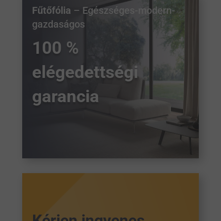
Fűtőfólia
– Egészséges-modern-
gazdaságos
100 %
elégedettségi
garancia
Kérjen ingyenes