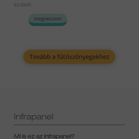
83,500
Ft
megveszem
Tovább a fűtőszőnyegekhez
Infrapanel
Mi is ez az infrapanel?