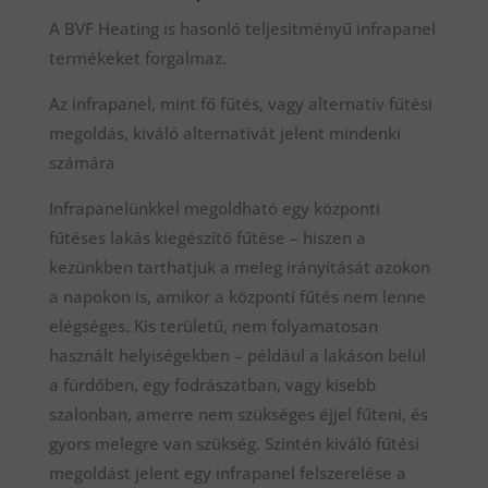
A BVF Heating is hasonló teljesítményű infrapanel
termékeket forgalmaz.
Az infrapanel, mint fő fűtés, vagy alternatív fűtési
megoldás, kiváló alternatívát jelent mindenki
számára
Infrapanelünkkel megoldható egy központi
fűtéses lakás kiegészítő fűtése – hiszen a
kezünkben tarthatjuk a meleg irányítását azokon
a napokon is, amikor a központi fűtés nem lenne
elégséges. Kis területű, nem folyamatosan
használt helyiségekben – például a lakáson belül
a fürdőben, egy fodrászatban, vagy kisebb
szalonban, amerre nem szükséges éjjel fűteni, és
gyors melegre van szükség. Szintén kiváló fűtési
megoldást jelent egy infrapanel felszerelése a