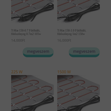
T-Mat 150-0.7 Fűtőháló,
T-Mat 150-1.0 Fűtőháló,
fűtőszőnyeg 0.7m2 105w
fűtőszőnyeg 1m2 150w
14,000
Ft
16,000
Ft
megveszem
megveszem
225 W
1500 W