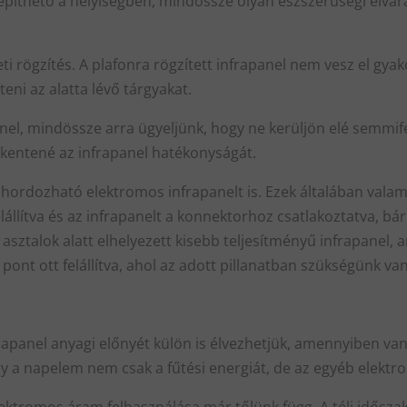
píthető a helyiségben, mindössze olyan észszerűségi elvárás
i rögzítés. A plafonra rögzített infrapanel nem vesz el gyako
ni az alatta lévő tárgyakat.
apanel, mindössze arra ügyeljünk, hogy ne kerüljön elé semmi
kkentené az infrapanel hatékonyságát.
hordozható elektromos infrapanelt is. Ezek általában valami
lállítva és az infrapanelt a konnektorhoz csatlakoztatva, bá
asztalok alatt elhelyezett kisebb teljesítményű infrapanel, a
ont ott felállítva, ahol az adott pillanatban szükségünk van
rapanel anyagi előnyét külön is élvezhetjük, amennyiben va
 a napelem nem csak a fűtési energiát, de az egyéb elektro
 elektromos áram felhasználása már tőlünk függ. A téli idős