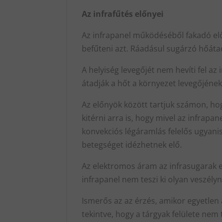
Az infrafűtés előnyei
Az infrapanel működéséből fakadó elő
befűteni azt. Ráadásul sugárzó hőát
A helyiség levegőjét nem hevíti fel a
átadják a hőt a környezet levegőjének
Az előnyök között tartjuk számon, ho
kitérni arra is, hogy mivel az infrapa
konvekciós légáramlás felelős ugyanis
betegséget idézhetnek elő.
Az elektromos áram az infrasugarak el
infrapanel nem teszi ki olyan veszély
Ismerős az az érzés, amikor egyetlen a
tekintve, hogy a tárgyak felülete nem 