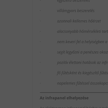
·
egyszerű beszerelés
·
villámgyors beszerelés
·
azonnali kellemes hőérzet
·
alacsonyabb hőmérsékleti tart
·
nem keveri fel a helyiségben a p
·
segít legyőzni a penészes okoz
·
pozitív élettani hatások az infr
·
fő fűtésként és kiegészítő fűtésk
·
napelemes fűtéssel összekapcso
Az infrapanel elhelyezése