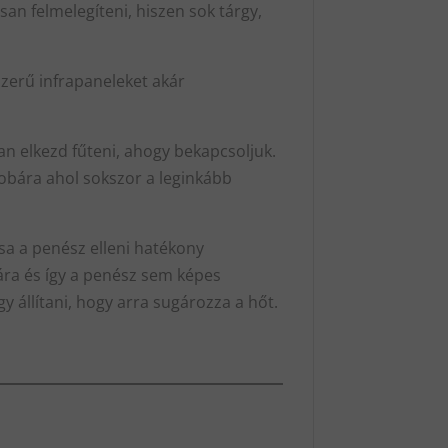
an felmelegíteni, hiszen sok tárgy,
szerű infrapaneleket akár
n elkezd fűteni, ahogy bekapcsoljuk.
zobára ahol sokszor a leginkább
sa a penész elleni hatékony
pára és így a penész sem képes
 állítani, hogy arra sugározza a hőt.