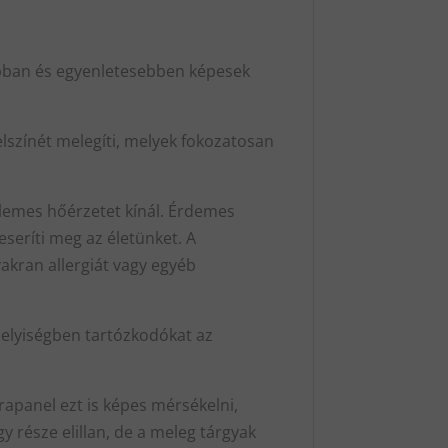
abban és egyenletesebben képesek
elszínét melegíti, melyek fokozatosan
llemes hőérzetet kínál. Érdemes
eseríti meg az életünket. A
yakran allergiát vagy egyéb
 helyiségben tartózkodókat az
frapanel ezt is képes mérsékelni,
gy része elillan, de a meleg tárgyak