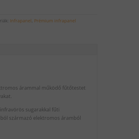
riák:
Infrapanel
,
Prémium infrapanel
elektromos árammal működő fűtőtestet
yakat.
infravörös sugarakkal fűti
rásból származó elektromos áramból