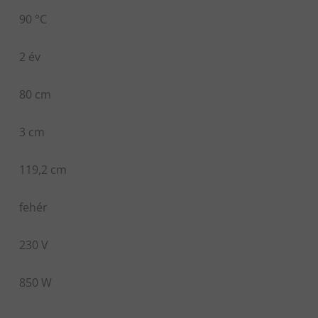
90 °C
2 év
80 cm
3 cm
119,2 cm
fehér
230 V
850 W