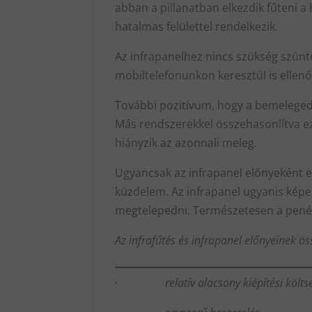
abban a pillanatban elkezdik fűteni a
hatalmas felülettel rendelkezik.
Az infrapanelhez nincs szükség szünte
mobiltelefonunkon keresztül is ellenőr
További pozitívum, hogy a bemelegedé
Más rendszerekkel összehasonlítva ez
hiányzik az azonnali meleg.
Ugyancsak az infrapanel előnyeként e
küzdelem. Az infrapanel ugyanis képes
megtelepedni. Természetesen a penésze
Az infrafűtés és infrapanel előnyeinek ös
·
relatív alacsony kiépítési költs