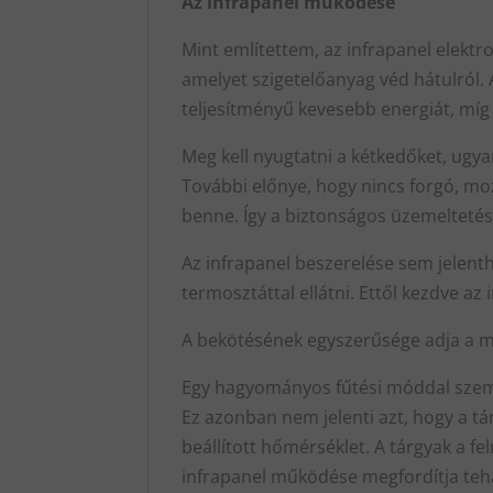
Az infrapanel működése
Mint említettem, az infrapanel elekt
amelyet szigetelőanyag véd hátulról.
teljesítményű kevesebb energiát, míg 
Meg kell nyugtatni a kétkedőket, ugy
További előnye, hogy nincs forgó, mo
benne. Így a biztonságos üzemeltetés 
Az infrapanel beszerelése sem jelenth
termosztáttal ellátni. Ettől kezdve a
A bekötésének egyszerűsége adja a mob
Egy hagyományos fűtési móddal szembe
Ez azonban nem jelenti azt, hogy a 
beállított hőmérséklet. A tárgyak a 
infrapanel működése megfordítja teh