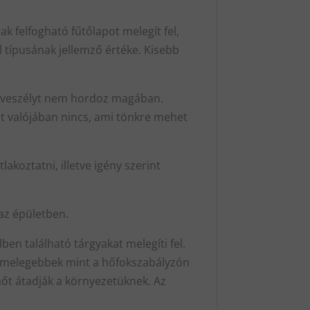
 felfogható fűtőlapot melegít fel,
 típusának jellemző értéke. Kisebb
ta veszélyt nem hordoz magában.
t valójában nincs, ami tönkre mehet
koztatni, illetve igény szerint
 az épületben.
n található tárgyakat melegíti fel.
k melegebbek mint a hőfokszabályzón
hőt átadják a környezetüknek. Az