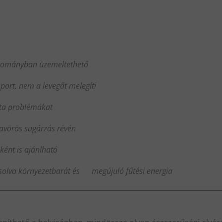
ományban üzemeltethető
ort, nem a levegőt melegíti
ta problémákat
avörös sugárzás révén
ént is ajánlható
lva környezetbarát és megújuló fűtési energia