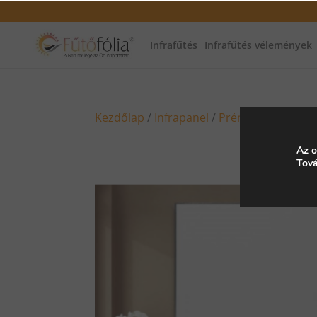
Infrafűtés
Infrafűtés vélemények
Kezdőlap
/
Infrapanel
/
Prémium infrapan
Az o
Tová