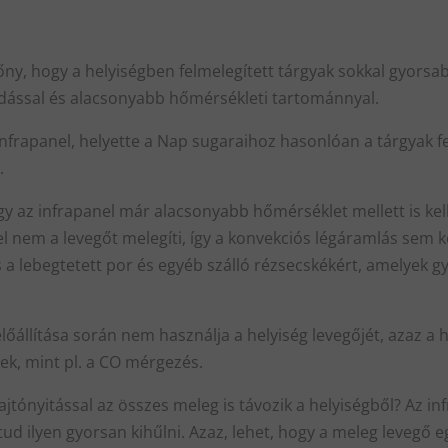
ny, hogy a helyiségben felmelegített tárgyak sokkal gyors
adással és alacsonyabb hőmérsékleti tartománnyal.
z infrapanel, helyette a Nap sugaraihoz hasonlóan a tárgyak f
.
gy az infrapanel már alacsonyabb hőmérséklet mellett is ke
nel nem a levegőt melegíti, így a konvekciós légáramlás sem k
 a lebegtetett por és egyéb szálló rézsecskékért, amelyek g
őállítása során nem használja a helyiség levegőjét, azaz a
nek, mint pl. a CO mérgezés.
jtónyitással az összes meleg is távozik a helyiségből? Az in
tud ilyen gyorsan kihűlni. Azaz, lehet, hogy a meleg levegő e