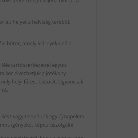
oknak kell megfeleljen, mint pl. a
rlati helyet a helyiség teréből,
féle bútor, amely leárnyékolná a
féle tartószerkezettel együtt
rmikor élvezhetjük a jótékony
mely helyi fűtést biztosít. Ugyancsak
 rá.
n kész vagy telepítünk egy új napelem
mos igényeket képes kiszolgálni.
zakban egyértelmű, hogy a legnagyobb