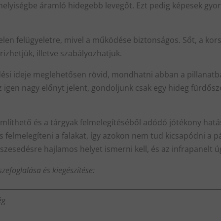
 helyiségbe áramló hidegebb levegőt. Ezt pedig képesek gyors
len felügyeletre, mivel a működése biztonságos. Sőt, a kor
izhetjük, illetve szabályozhatjuk.
si ideje meglehetősen rövid, mondhatni abban a pillanatba
 igen nagy előnyt jelent, gondoljunk csak egy hideg fürdős
mlíthető és a tárgyak felmelegítéséből adódó jótékony hatá
 felmelegíteni a falakat, így azokon nem tud kicsapódni a 
sedésre hajlamos helyet ismerni kell, és az infrapanelt úgy
szefoglalása és kiegészítése:
ég