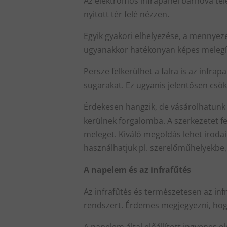
Az elektromos infrapanel bárhova tele
nyitott tér felé nézzen.
Egyik gyakori elhelyezése, a mennyezet
ugyanakkor hatékonyan képes melegíte
Persze felkerülhet a falra is az infr
sugarakat. Ez ugyanis jelentősen csö
Érdekesen hangzik, de vásárolhatunk 
kerülnek forgalomba. A szerkezetet fe
meleget. Kiváló megoldás lehet irodai 
használhatjuk pl. szerelőműhelyekbe, p
A napelem és az infrafűtés
Az infrafűtés és természetesen az inf
rendszert. Érdemes megjegyezni, hogy
A napelem által előállított ingyenes