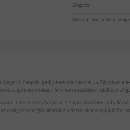
Elfogyott
Cikkszám:
ecosun850b
Kategó
it idegenül hangzik, pedig évek óta használjuk. Egy olyan 
örös sugarakkal melegíti fel a környezetében található tárg
rapanel természetes hatással, 7-10 µm közti hosszúhullámú 
z pedig az energiát kizárólag a tiszta, akár megújuló for