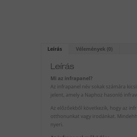
Leírás
Vélemények (0)
Leírás
Mi az infrapanel?
Az infrapanel név sokak számára kics
jelent, amely a Naphoz hasonló infrav
Az előzőekből következik, hogy az inf
otthonunkat vagy irodánkat. Mindehhe
nyeri.