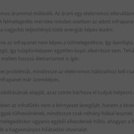
romos árammal működik. Az áram egy elektromos ellenállásnak
 A felmelegedés mértéke minden esetben az adott infrapanel
a nagyobb teljesítényű több energiát képes leadni.
anis az infrapanel nem képes a túlmelegedésre, így ilyenfaj
zgó, így tulajdonképpen egyetlen kopó alkatrésze sem. Tehá
mellett hosszú élettartamot is ígér.
et problémát, mindössze az elektromos hálózathoz kell csatla
z infrapanel már üzemképes.
ilitásának alapját, azaz szinte bárhova el tudjuk helyezni
n az infrafűtés nem a környezet levegőjét, hanem a közelbe
tárgyak túlhevülnének, mindössze csak néhány fokkal leszne
felmelegedéskor ugyanis egyből elkezdenek hűlni, ahogyan a 
át a hagyományos hőátadási útvonalat.