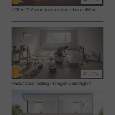
Kültéri fűtés rendszerek összehasonlítása
Padlófűtés házilag – megéri belevágni?