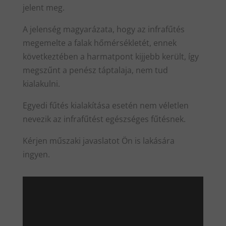
jelent meg.
A jelenség magyarázata, hogy az infrafűtés
megemelte a falak hőmérsékletét, ennek
következtében a harmatpont kijjebb került, így
megszűnt a penész táptalaja, nem tud
kialakulni.
Egyedi fűtés kialakítása esetén nem véletlen
nevezik az infrafűtést egészséges fűtésnek.
Kérjen műszaki javaslatot Ön is lakására
ingyen.