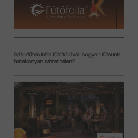
Sátorfűtés infra fűtőfóliával: hogyan fűtsünk
hatékonyan sátrat télen?