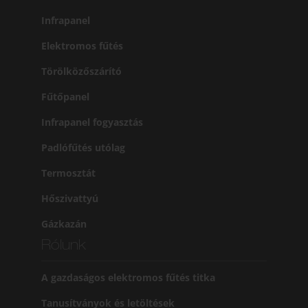
Infrapanel
Elektromos fűtés
Törölközőszárító
Fűtőpanel
Infrapanel fogyasztás
Padlófűtés utólag
Termosztát
Hőszivattyú
Gázkazán
Rólunk
A gazdaságos elektromos fűtés titka
Tanusítványok és letöltések