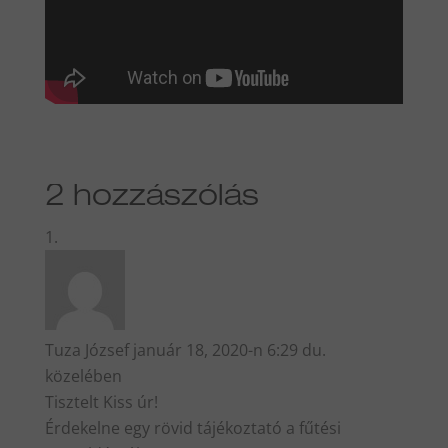
2 hozzászólás
Tuza József
január 18, 2020-n 6:29 du.
közelében
Tisztelt Kiss úr!
Érdekelne egy rövid tájékoztató a fűtési