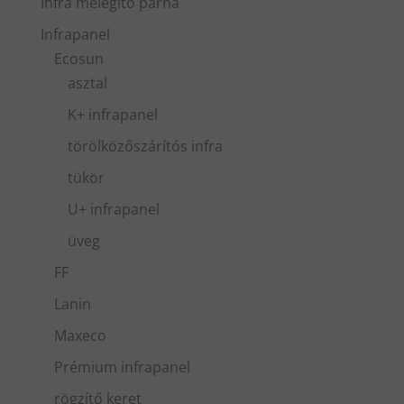
Infra melegítő párna
Infrapanel
Ecosun
asztal
K+ infrapanel
törölközőszárítós infra
tükör
U+ infrapanel
üveg
FF
Lanin
Maxeco
Prémium infrapanel
rögzítő keret