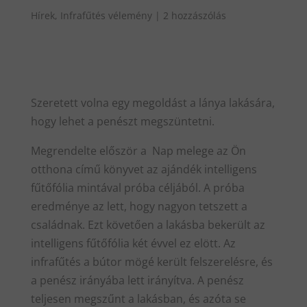
Hírek
,
Infrafűtés vélemény
|
2 hozzászólás
Szeretett volna egy megoldást a lánya lakására,
hogy lehet a penészt megszüntetni.
Megrendelte először a Nap melege az Ön
otthona című könyvet az ajándék intelligens
fűtőfólia mintával próba céljából. A próba
eredménye az lett, hogy nagyon tetszett a
családnak. Ezt követően a lakásba bekerült az
intelligens fűtőfólia két évvel ez elött. Az
infrafűtés a bútor mögé került felszerelésre, és
a penész irányába lett irányítva. A penész
teljesen megszűnt a lakásban, és azóta se