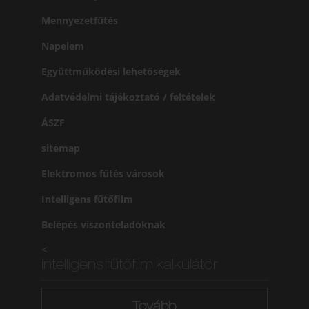
Mennyezetfűtés
Napelem
Együttműködési lehetőségek
Adatvédelmi tájékoztató / feltételek
ÁSZF
sitemap
Elektromos fűtés városok
Intelligens fűtőfilm
Belépés viszonteladóknak
<
intelligens fűtőfilm kalkulátor
Tovább