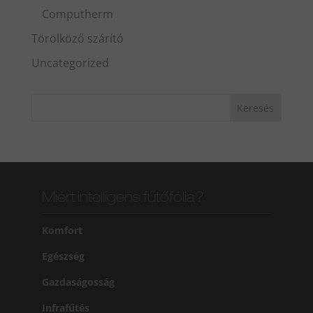
Computherm
Törölköző szárító
Uncategorized
Miért intelligens fűtőfólia?
Komfort
Egészség
Gazdaságosság
Infrafűtés