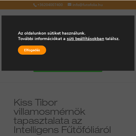
+36204007400
info@futofolia.hu
Az oldalunkon sütiket használunk.
További információkat a
süti beállításokban
találsz.
Válasszon oldalt
Elfogadás
Kérjen árajánlatot
Kiss Tibor
villamosmérnök
tapasztalata az
Intelligens Fűtőfóliáról