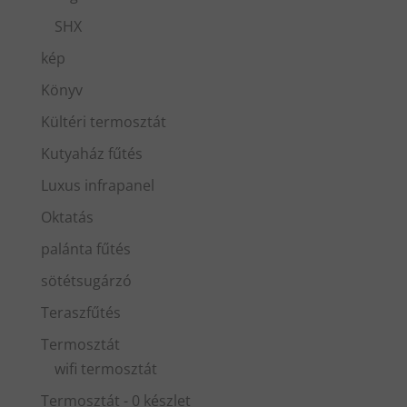
SHX
kép
Könyv
Kültéri termosztát
Kutyaház fűtés
Luxus infrapanel
Oktatás
palánta fűtés
sötétsugárzó
Teraszfűtés
Termosztát
wifi termosztát
Termosztát - 0 készlet