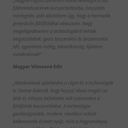
„Nagyon régóta szerettem volna belevágni a ház
fűtésrendszerének korszerűsítésébe, hosszabb
mérlegelés után döntöttem úgy, hogy a harmadik
generációs fűtőfóliákat választom. Nagy
megelégedésemre a technológiáról leírtak
beigazolódtak: gyors beszerelési és beüzemelési
idő, egyenletes meleg, takarékosság. Ajánlom
mindenkinek!”
Magyar Vilmosné Edit
„Mindenkinek ajánlanám a céget és a technológiát
is: hamar kiderült, hogy hosszú távon megéri az
árát és előnyös befektetés volt számunkra a
fűtőfóliák beszereltetése. A technológia
gazdaságosabb, modern, ráadásul sokkal
kellemesebb érzetet nyújt, mint a hagyományos