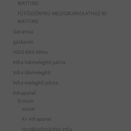
WATT/M2
FŰTŐSZŐNYEG MELEGBURKOLATHOZ 80
WATT/M2
Garancia
gázkazán
Hűtő-fűtő klíma
Infra hátmelegítő párna
Infra lábmelegítő
Infra melegítő párna
Infrapanel
Ecosun
asztal
K+ infrapanel
törölközőszárítós infra