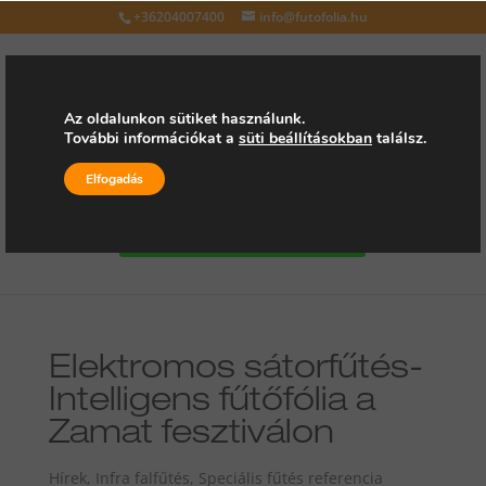
+36204007400
info@futofolia.hu
Az oldalunkon sütiket használunk.
További információkat a
süti beállításokban
találsz.
Válasszon oldalt
Elfogadás
Kérjen árajánlatot
Elektromos sátorfűtés-
Intelligens fűtőfólia a
Zamat fesztiválon
Hírek
,
Infra falfűtés
,
Speciális fűtés referencia