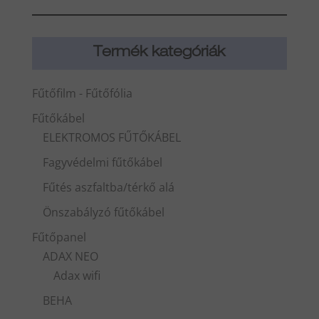
Termék kategóriák
Fűtőfilm - Fűtőfólia
Fűtőkábel
ELEKTROMOS FŰTŐKÁBEL
Fagyvédelmi fűtőkábel
Fűtés aszfaltba/térkő alá
Önszabályzó fűtőkábel
Fűtőpanel
ADAX NEO
Adax wifi
BEHA