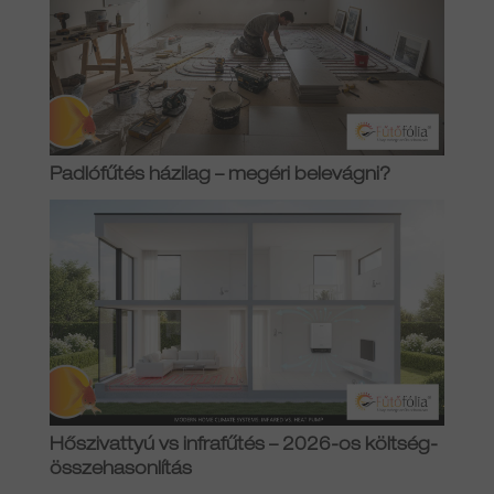
Padlófűtés házilag – megéri belevágni?
Hőszivattyú vs infrafűtés – 2026-os költség-
összehasonlítás