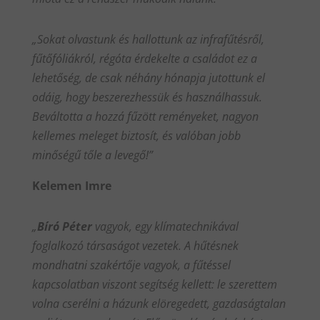
„Sokat olvastunk és hallottunk az infrafűtésről,
fűtőfóliákról, régóta érdekelte a családot ez a
lehetőség, de csak néhány hónapja jutottunk el
odáig, hogy beszerezhessük és használhassuk.
Beváltotta a hozzá fűzött reményeket, nagyon
kellemes meleget biztosít, és valóban jobb
minőségű tőle a levegő!”
Kelemen Imre
„
Bíró Péter
vagyok, egy klímatechnikával
foglalkozó társaságot vezetek. A hűtésnek
mondhatni szakértője vagyok, a fűtéssel
kapcsolatban viszont segítség kellett: le szerettem
volna cserélni a házunk elöregedett, gazdaságtalan