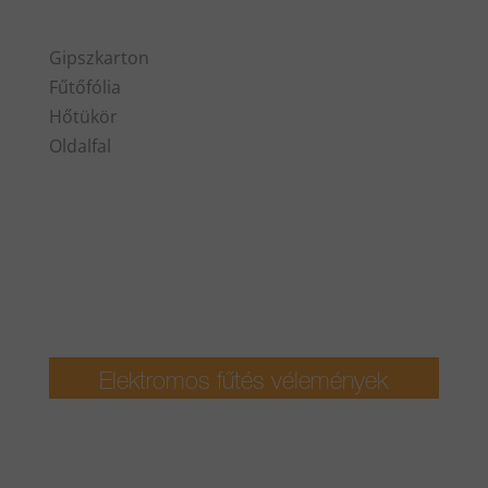
Gipszkarton
Fűtőfólia
Hőtükör
Oldalfal
Elektromos fűtés vélemények