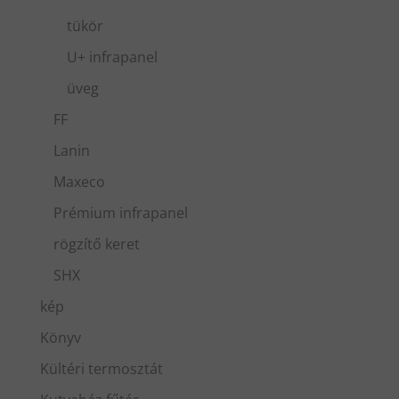
tükör
U+ infrapanel
üveg
FF
Lanin
Maxeco
Prémium infrapanel
rögzítő keret
SHX
kép
Könyv
Kültéri termosztát