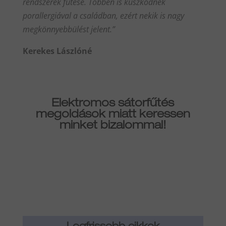
rendszerek fűtése. Többen is küszködnek
porallergiával a családban, ezért nekik is nagy
megkönnyebbülést jelent.”
Kerekes Lászlóné
Elektromos sátorfűtés
megoldások miatt keressen
minket bizalommal!