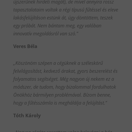
újszerűnek hirdeti magát), de mivel annyira rossz
tapasztalataim voltak a régi típusú fűtéssel és eleve
lakásfelújításon estünk át, úgy döntöttem, teszek
egy próbát. Nem bántam meg, egy valóban
innovatív megoldásról van szó.”
Veres Béla
„Köszönöm szépen a cégüknek a széleskörű
felvilágosítást, kedvező árakat, gyors beszerelést és
folyamatos segítséget. Még nagyon új nekem ez a
módszer, de tudom, hogy bizalommal fordulhatok
Önökhöz bármilyen problémával. Bízom benne,
hogy a fűtésszámla is meghálálja a felújítást.”
Tóth Károly