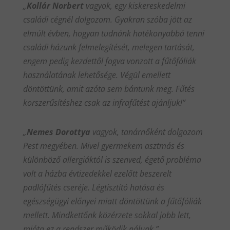
„
Kollár Norbert
vagyok, egy kiskereskedelmi
családi cégnél dolgozom. Gyakran szóba jött az
elmúlt évben, hogyan tudnánk hatékonyabbá tenni
családi házunk felmelegítését, melegen tartását,
engem pedig kezdettől fogva vonzott a fűtőfóliák
használatának lehetősége. Végül emellett
döntöttünk, amit azóta sem bántunk meg. Fűtés
korszerűsítéshez csak az infrafűtést ajánljuk!”
„
Nemes Dorottya
vagyok, tanárnőként dolgozom
Pest megyében. Mivel gyermekem asztmás és
különböző allergiáktól is szenved, égető probléma
volt a házba évtizedekkel ezelőtt beszerelt
padlófűtés cseréje. Légtisztító hatása és
egészségügyi előnyei miatt döntöttünk a fűtőfóliák
mellett. Mindkettőnk közérzete sokkal jobb lett,
mióta ez a rendszer működik nálunk.”