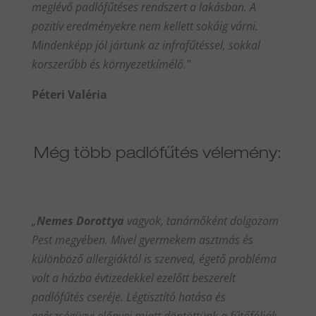
meglévő padlófűtéses rendszert a lakásban. A
pozitív eredményekre nem kellett sokáig várni.
Mindenképp jól jártunk az infrafűtéssel, sokkal
korszerűbb és környezetkímélő.”
Péteri Valéria
Még több padlófűtés vélemény:
„
Nemes Dorottya
vagyok, tanárnőként dolgozom
Pest megyében. Mivel gyermekem asztmás és
különböző allergiáktól is szenved, égető probléma
volt a házba évtizedekkel ezelőtt beszerelt
padlófűtés cseréje. Légtisztító hatása és
egészségügyi előnyei miatt döntöttünk a fűtőfóliák