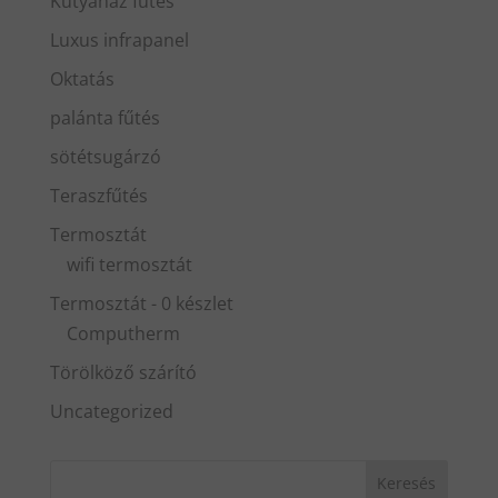
Kutyaház fűtés
Luxus infrapanel
Oktatás
palánta fűtés
sötétsugárzó
Teraszfűtés
Termosztát
wifi termosztát
Termosztát - 0 készlet
Computherm
Törölköző szárító
Uncategorized