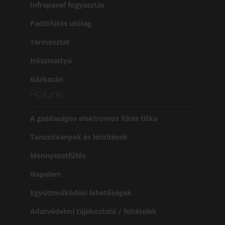
Infrapanel fogyasztás
Padlófűtés utólag
Termosztát
Hőszivattyú
Gázkazán
Rólunk
A gazdaságos elektromos fűtés titka
Tanusítványok és letöltések
Mennyezetfűtés
Napelem
Együttműködési lehetőségek
Adatvédelmi tájékoztató / feltételek