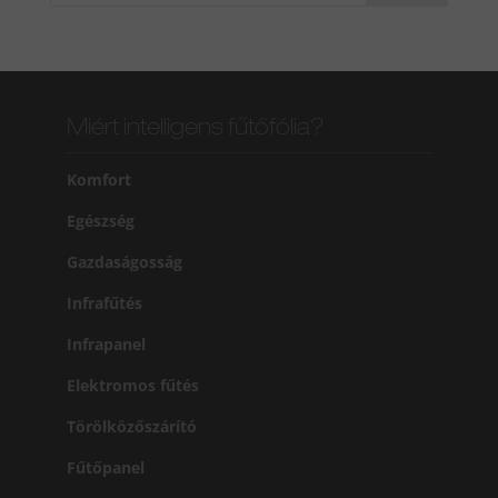
Miért intelligens fűtőfólia?
Komfort
Egészség
Gazdaságosság
Infrafűtés
Infrapanel
Elektromos fűtés
Törölközőszárító
Fűtőpanel