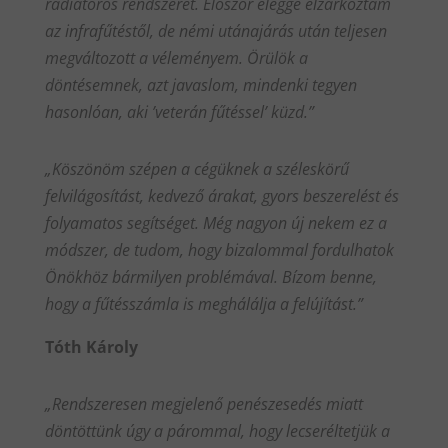
radiátoros rendszerét. Először eléggé elzárkóztam
az infrafűtéstől, de némi utánajárás után teljesen
megváltozott a véleményem. Örülök a
döntésemnek, azt javaslom, mindenki tegyen
hasonlóan, aki ’veterán fűtéssel’ küzd.”
„Köszönöm szépen a cégüknek a széleskörű
felvilágosítást, kedvező árakat, gyors beszerelést és
folyamatos segítséget. Még nagyon új nekem ez a
módszer, de tudom, hogy bizalommal fordulhatok
Önökhöz bármilyen problémával. Bízom benne,
hogy a fűtésszámla is meghálálja a felújítást.”
Tóth Károly
„Rendszeresen megjelenő penészesedés miatt
döntöttünk úgy a párommal, hogy lecseréltetjük a