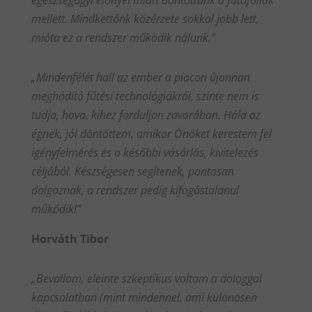
mellett. Mindkettőnk közérzete sokkal jobb lett,
mióta ez a rendszer működik nálunk.”
„Mindenfélét hall az ember a piacon újonnan
meghódító fűtési technológiákról, szinte nem is
tudja, hova, kihez forduljon zavarában. Hála az
égnek, jól döntöttem, amikor Önöket kerestem fel
igényfelmérés és a későbbi vásárlás, kivitelezés
céljából. Készségesen segítenek, pontosan
dolgoznak, a rendszer pedig kifogástalanul
működik!”
Horváth Tibor
„Bevallom, eleinte szkeptikus voltam a dologgal
kapcsolatban (mint mindennel, ami különösen