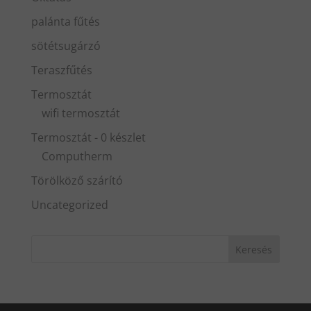
palánta fűtés
sötétsugárzó
Teraszfűtés
Termosztát
wifi termosztát
Termosztát - 0 készlet
Computherm
Törölköző szárító
Uncategorized