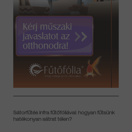
Sátorfűtés infra fűtőfóliával: hogyan fűtsünk
hatékonyan sátrat télen?