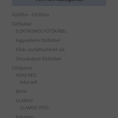
Fűtőfilm - Fűtőfólia
Fűtőkábel
ELEKTROMOS FŰTŐKÁBEL
Fagyvédelmi fűtőkábel
Fűtés aszfaltba/térkő alá
Önszabályzó fűtőkábel
Fűtőpanel
ADAX NEO
Adax wifi
BEHA
GLAMOX
GLAMOX TPVD
Kolumbo