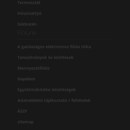
Termosztát
Hőszivattyú
Gázkazán
Rólunk
A gazdaságos elektromos fűtés titka
Tanusítványok és letöltések
Mennyezetfűtés
Napelem
Együttműködési lehetőségek
Adatvédelmi tájékoztató / feltételek
ÁSZF
sitemap