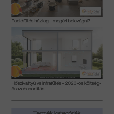
Padlófűtés házilag – megéri belevágni?
Hőszivattyú vs infrafűtés – 2026-os költség-
összehasonlítás
Termék kategóriák