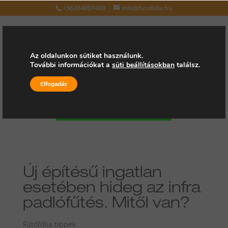
+36204007400
info@futofolia.hu
Az oldalunkon sütiket használunk.
További információkat a
süti beállításokban
találsz.
Válasszon oldalt
Elfogadás
Kérjen árajánlatot
Új építésű ingatlan
esetében hideg az infra
padlófűtés. Mitől van?
Fűtőfólia tippek