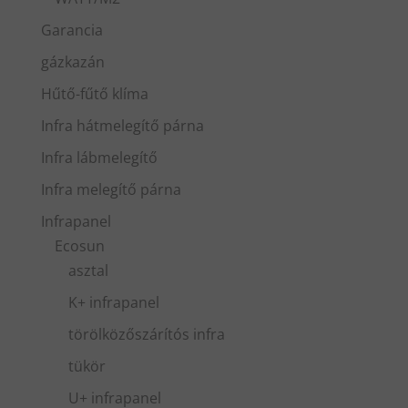
Garancia
gázkazán
Hűtő-fűtő klíma
Infra hátmelegítő párna
Infra lábmelegítő
Infra melegítő párna
Infrapanel
Ecosun
asztal
K+ infrapanel
törölközőszárítós infra
tükör
U+ infrapanel