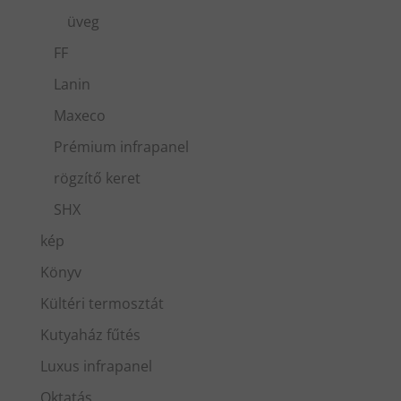
üveg
FF
Lanin
Maxeco
Prémium infrapanel
rögzítő keret
SHX
kép
Könyv
Kültéri termosztát
Kutyaház fűtés
Luxus infrapanel
Oktatás