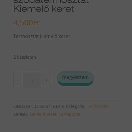
szobatermosztát
Kiemelő keret
4,500
Ft
Termosztát kiemelő keret
2 készleten
M1,M6,M9
megveszem
-
+
szobatermosztát
Kiemelő
keret
Cikkszám:
3245067761816
Kategória:
Termosztát
mennyiség
Címkék:
kiemelő keret
,
Termosztát