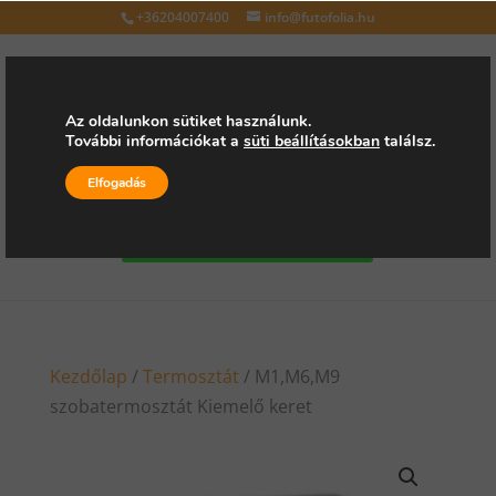
+36204007400
info@futofolia.hu
Az oldalunkon sütiket használunk.
További információkat a
süti beállításokban
találsz.
Válasszon oldalt
Elfogadás
Kérjen árajánlatot
Kezdőlap
/
Termosztát
/ M1,M6,M9
szobatermosztát Kiemelő keret