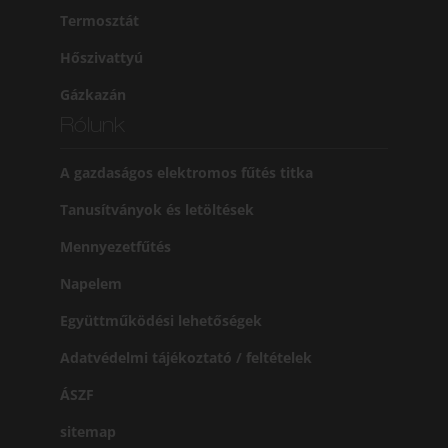
Termosztát
Hőszivattyú
Gázkazán
Rólunk
A gazdaságos elektromos fűtés titka
Tanusítványok és letöltések
Mennyezetfűtés
Napelem
Együttműködési lehetőségek
Adatvédelmi tájékoztató / feltételek
ÁSZF
sitemap