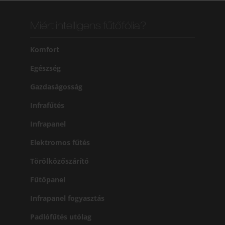
Miért intelligens fűtőfólia?
Komfort
Egészség
Gazdaságosság
Infrafűtés
Infrapanel
Elektromos fűtés
Törölközőszárító
Fűtőpanel
Infrapanel fogyasztás
Padlófűtés utólag