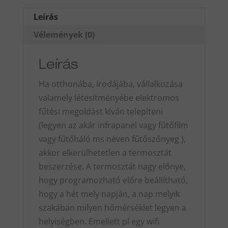
Leírás
Vélemények (0)
Leírás
Ha otthonába, irodájába, vállalkozása
valamely létesítményébe elektromos
fűtési megoldást kíván telepíteni
(legyen az akár infrapanel vagy fűtőfilm
vagy fűtőháló ms néven fűtőszőnyeg ),
akkor elkerülhetetlen a termosztát
beszerzése. A termosztát nagy előnye,
hogy programozható előre beállítható,
hogy a hét mely napján, a nap melyik
szakában milyen hőmérséklet legyen a
helyiségben. Emellett pl egy wifi