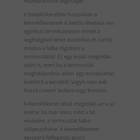
munkatársunk segítségét.
A beépítőkerethez hasonlóan a
kiemelőkeretnek is kettős feladata van:
egyrészt természetesen ennek a
segítségével lehet esztétikus és tartós
módon a falba rögzíteni a
termosztátot. Ez egy kiváló megoldás
azért is, mert ha a termosztát
meghibásodna, akkor egy mozdulattal
kivehető a keretből, vagyis nem kell
hozzá csavart lazítani vagy bontani.
A kiemelőkeret tehát megoldás arra az
esetre, ha már nincs mód a fal
vésésére, a termosztát falba
süllyesztésére. A kiemelőkeretet
egyszerű felfogatás, gyors