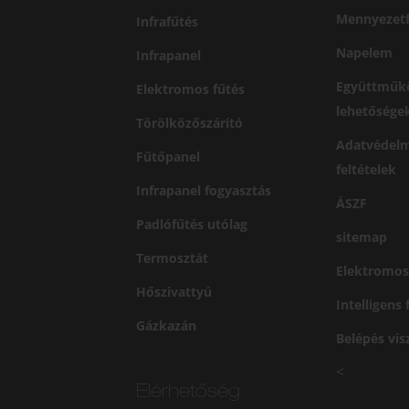
Mennyezetf
Infrafűtés
Napelem
Infrapanel
Együttműk
Elektromos fűtés
lehetősége
Törölközőszárító
Adatvédelm
Fűtőpanel
feltételek
Infrapanel fogyasztás
ÁSZF
Padlófűtés utólag
sitemap
Termosztát
Elektromos
Hőszivattyú
Intelligens
Gázkazán
Belépés vi
<
Elérhetőség