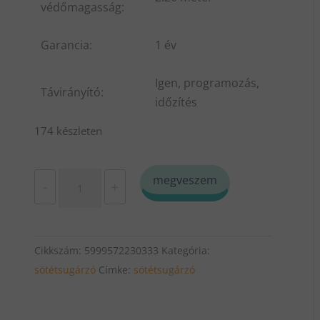
védőmagasság:
Garancia:
1 év
Igen, programozás,
Távirányító:
időzítés
174 készleten
Infra
megveszem
-
+
wifi
sötét
sugárzó
Cikkszám:
5999572230333
Kategória:
fekete
sötétsugárzó
Címke:
sötétsugárzó
JH-
NR32-
13W