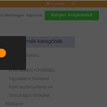
0 Termék
si lehetőségek
Kapcsolat
Kérjen árajánlatot
Termék kategóriák
Fűtőfilm - Fűtőfólia
Fűtőkábel
ELEKTROMOS FŰTŐKÁBEL
Fagyvédelmi fűtőkábel
Fűtés aszfaltba/térkő alá
Önszabályzó fűtőkábel
Fűtőpanel