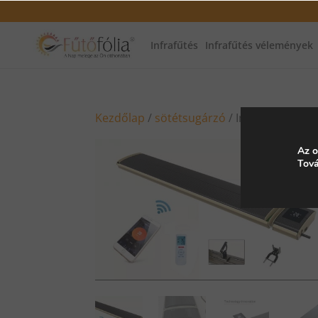
Infrafűtés
Infrafűtés vélemények
Kezdőlap
/
sötétsugárzó
/ Infra wifi söt
Az o
Tová