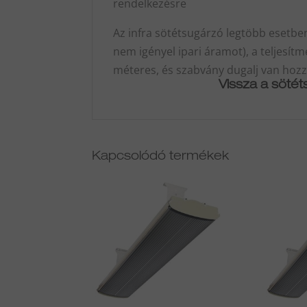
rendelkezésre
Az infra sötétsugárzó legtöbb esetben
nem igényel ipari áramot), a teljesít
méteres, és szabvány dugalj van hoz
Vissza a söté
Kapcsolódó termékek