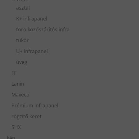
asztal
K+ infrapanel
törölközőszárítós infra
tükör
U+ infrapanel
üveg
FF
Lanin
Maxeco
Prémium infrapanel
rögzítő keret
SHX
kép