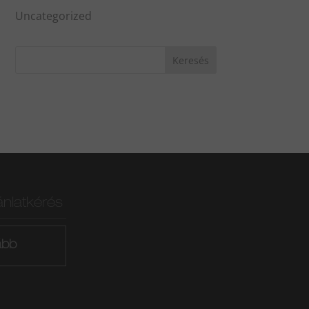
Uncategorized
ánlatkérés
ább