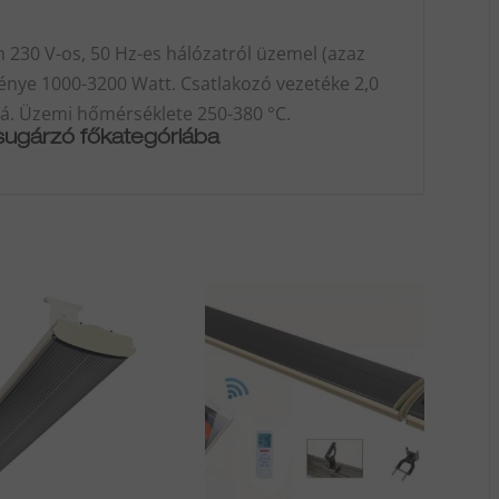
 230 V-os, 50 Hz-es hálózatról üzemel (azaz
ménye 1000-3200 Watt. Csatlakozó vezetéke 2,0
zá. Üzemi hőmérséklete 250-380 °C.
tsugárzó főkategóriába