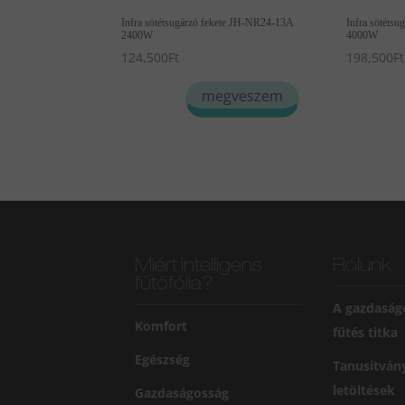
Infra sötétsugárzó fekete JH-NR24-13A
Infra sötéts
2400W
4000W
124,500
Ft
198,500
Ft
megveszem
Miért intelligens
Rólunk
fűtőfólia?
A gazdaság
Komfort
fűtés titka
Egészség
Tanusítván
letöltések
Gazdaságosság