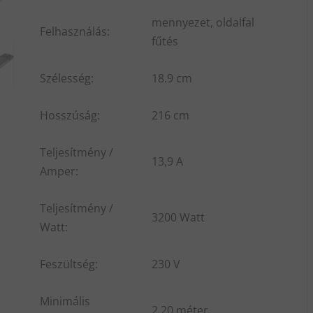
mennyezet, oldalfal
Felhasználás:
fűtés
Szélesség:
18.9 cm
Hosszúság:
216 cm
Teljesítmény /
13,9 A
Amper:
Teljesítmény /
3200 Watt
Watt:
Feszültség:
230 V
Minimális
2.20 méter