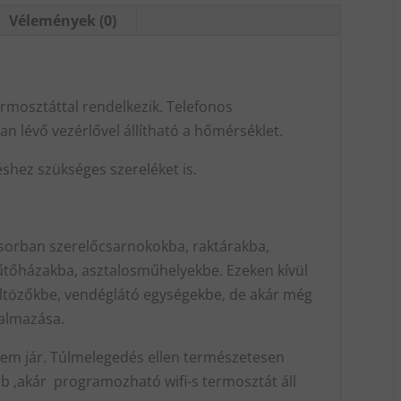
3200W
Vélemények (0)
mennyiség
rmosztáttal rendelkezik. Telefonos
n lévő vezérlővel állítható a hőmérséklet.
shez szükséges szereléket is.
sorban szerelőcsarnokokba, raktárakba,
tőházakba, asztalosműhelyekbe. Ezeken kívül
öltözőkbe, vendéglátó egységekbe, de akár még
kalmazása.
m jár. Túlmelegedés ellen természetesen
bb ,akár programozható wifi-s termosztát áll