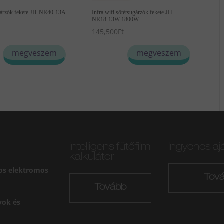
ugárzók fekete JH-NR40-13A
Infra wifi sötétsugárzók fekete JH-
NR18-13W 1800W
145,500
Ft
megveszem
megveszem
intelligens fűtőfilm
Ingyenes aj
kalkulátor
os elektromos
Tov
Tovább
yok és