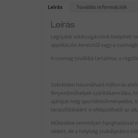
Leírás
További információk
Leírás
Legújabb sötétsugárzónk beépített te
applikáción keresztűl vagy a csomagba
A csomag továbbá tartalmaz a rögzíté
Sokrétűen használható hőforrás első
fényezőműhelyek szárítókamráiba, hű
ajánljuk még sportlétesítményekbe, 
teraszfűtésként is elképzelhető az al
Működése semmilyen hanghatással ne
védett, de a helyiség szabályzásra tö