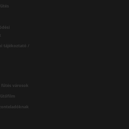
űtés
ödési
k
i tájékoztató /
 fűtés városok
 fűtőfilm
szonteladóknak