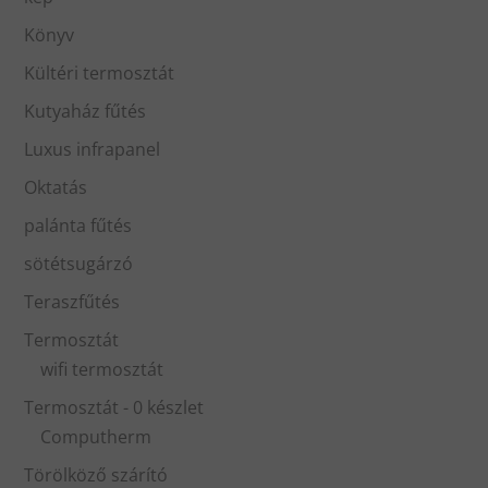
Könyv
Kültéri termosztát
Kutyaház fűtés
Luxus infrapanel
Oktatás
palánta fűtés
sötétsugárzó
Teraszfűtés
Termosztát
wifi termosztát
Termosztát - 0 készlet
Computherm
Törölköző szárító