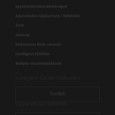
Együttműködési lehetőségek
Adatvédelmi tájékoztató / feltételek
ÁSZF
sitemap
Elektromos fűtés városok
Intelligens fűtőfilm
Belépés viszonteladóknak
<
intelligens fűtőfilm kalkulátor
Tovább
Ingyenes ajánlatkérés