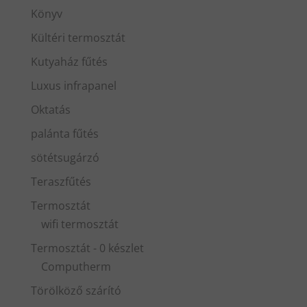
Könyv
Kültéri termosztát
Kutyaház fűtés
Luxus infrapanel
Oktatás
palánta fűtés
sötétsugárzó
Teraszfűtés
Termosztát
wifi termosztát
Termosztát - 0 készlet
Computherm
Törölköző szárító