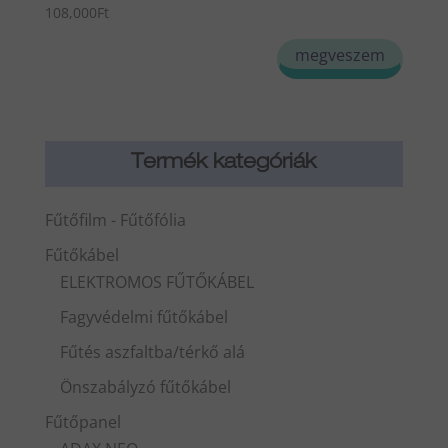
108,000
Ft
megveszem
Termék kategóriák
Fűtőfilm - Fűtőfólia
Fűtőkábel
ELEKTROMOS FŰTŐKÁBEL
Fagyvédelmi fűtőkábel
Fűtés aszfaltba/térkő alá
Önszabályzó fűtőkábel
Fűtőpanel