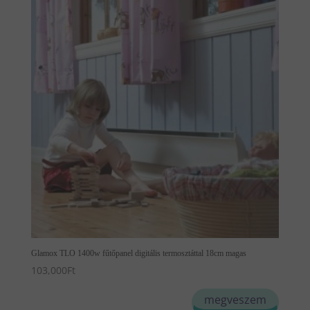
Glamox TLO 1400w fűtőpanel digitális termosztáttal 18cm magas
103,000
Ft
megveszem