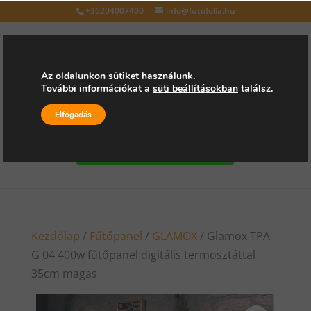
+36204007400
info@futofolia.hu
Az oldalunkon sütiket használunk.
További információkat a
süti beállításokban
találsz.
Válasszon oldalt
Elfogadás
Kérjen árajánlatot
Kezdőlap
/
Fűtőpanel
/
GLAMOX
/ Glamox TPA
G 04 400w fűtőpanel digitális termosztáttal
35cm magas