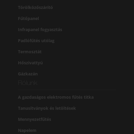
Törölközőszárító
Fűtőpanel
Infrapanel fogyasztás
Padlófűtés utólag
Termosztát
Hőszivattyú
Gázkazán
Rólunk
A gazdaságos elektromos fűtés titka
Tanusítványok és letöltések
Mennyezetfűtés
Napelem