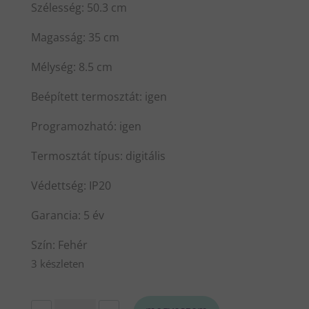
Szélesség: 50.3 cm
Magasság: 35 cm
Mélység: 8.5 cm
Beépített termosztát: igen
Programozható: igen
Termosztát típus: digitális
Védettség: IP20
Garancia: 5 év
Szín: Fehér
3 készleten
Glamox