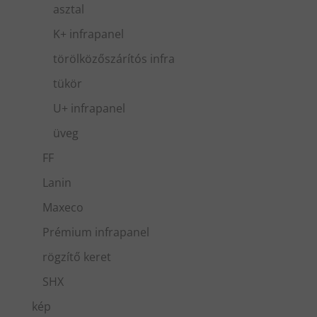
asztal
K+ infrapanel
törölközőszárítós infra
tükör
U+ infrapanel
üveg
FF
Lanin
Maxeco
Prémium infrapanel
rögzítő keret
SHX
kép