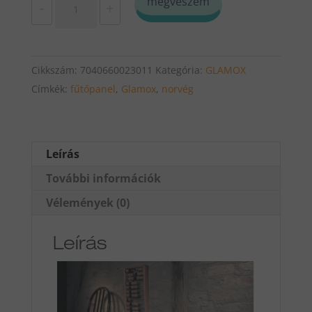
megveszem
-
+
TPA
G
04
Cikkszám:
7040660023011
Kategória:
GLAMOX
400w
Címkék:
fűtőpanel
,
Glamox
,
norvég
fűtőpanel
digitális
termosztáttal
35cm
Leírás
magas
További információk
mennyiség
Vélemények (0)
Leírás