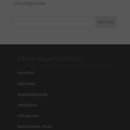
Uncategorized
Miért intelligens fűtőfólia?
Komfort
Egészség
Gazdaságosság
Infrafűtés
Infrapanel
Elektromos fűtés