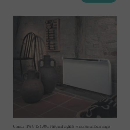
Glamox TPA G 15 1500w fűtőpanel digitális termosztáttal 35cm magas