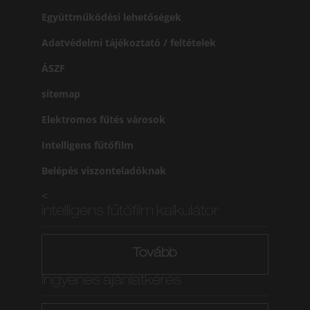
Együttműködési lehetőségek
Adatvédelmi tájékoztató / feltételek
ÁSZF
sitemap
Elektromos fűtés városok
Intelligens fűtőfilm
Belépés viszonteladóknak
<
intelligens fűtőfilm kalkulátor
Tovább
Ingyenes ajánlatkérés