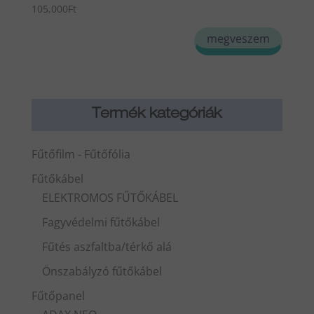
105,000
Ft
megveszem
Termék kategóriák
Fűtőfilm - Fűtőfólia
Fűtőkábel
ELEKTROMOS FŰTŐKÁBEL
Fagyvédelmi fűtőkábel
Fűtés aszfaltba/térkő alá
Önszabályzó fűtőkábel
Fűtőpanel