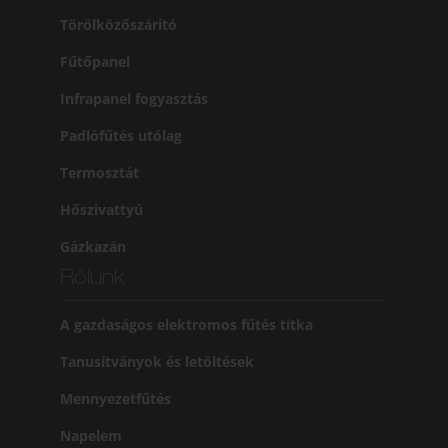
Törölközőszárító
Fűtőpanel
Infrapanel fogyasztás
Padlófűtés utólag
Termosztát
Hőszivattyú
Gázkazán
Rólunk
A gazdaságos elektromos fűtés titka
Tanusítványok és letöltések
Mennyezetfűtés
Napelem