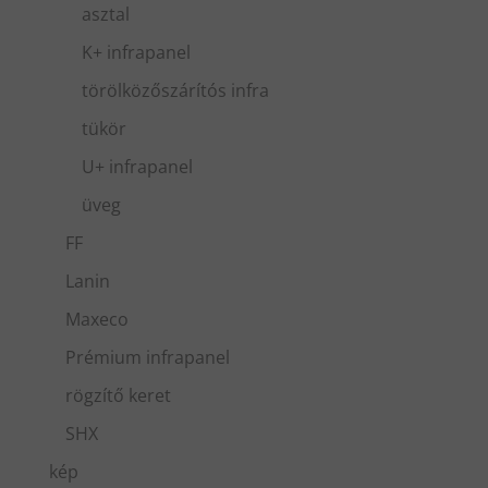
asztal
K+ infrapanel
törölközőszárítós infra
tükör
U+ infrapanel
üveg
FF
Lanin
Maxeco
Prémium infrapanel
rögzítő keret
SHX
kép