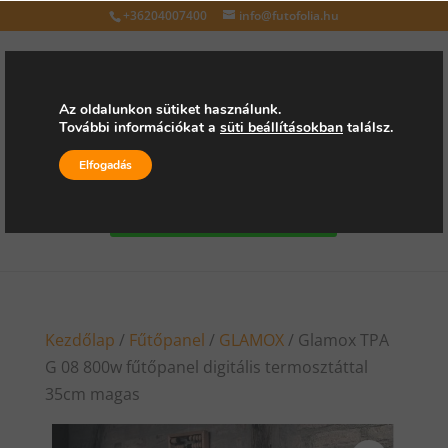
+36204007400
info@futofolia.hu
Az oldalunkon sütiket használunk.
További információkat a
süti beállításokban
találsz.
Válasszon oldalt
Elfogadás
Kérjen árajánlatot
Kezdőlap
/
Fűtőpanel
/
GLAMOX
/ Glamox TPA
G 08 800w fűtőpanel digitális termosztáttal
35cm magas