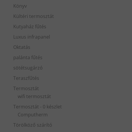
Könyv
Kültéri termosztát
Kutyaház fűtés
Luxus infrapanel
Oktatás
palánta fűtés
sötétsugárzó
Teraszfűtés
Termosztát
wifi termosztát
Termosztát - 0 készlet
Computherm
Törölköző szárító