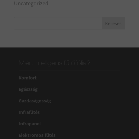
Uncategorized
Miért intelligens fűtőfólia?
Komfort
Egészség
Gazdaságosság
Infrafűtés
Infrapanel
Elektromos fűtés