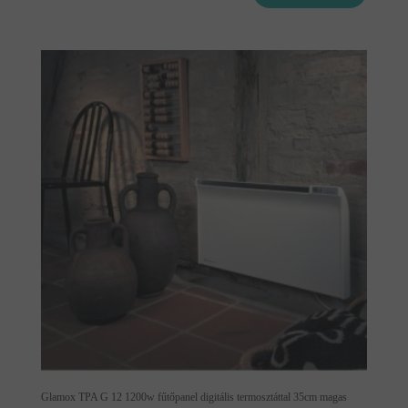
Glamox TPA G 12 1200w fűtőpanel digitális termosztáttal 35cm magas