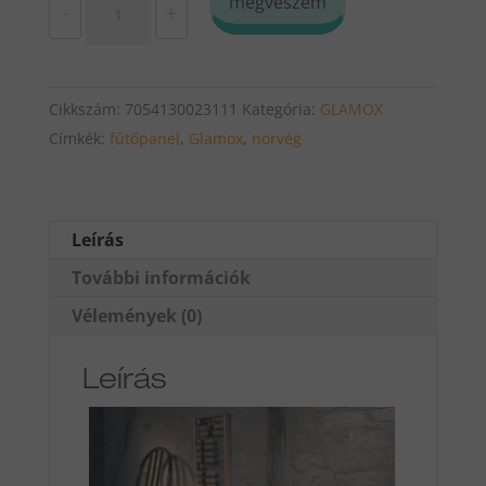
megveszem
-
+
TPA
G
08
Cikkszám:
7054130023111
Kategória:
GLAMOX
800w
Címkék:
fűtőpanel
,
Glamox
,
norvég
fűtőpanel
digitális
termosztáttal
35cm
Leírás
magas
További információk
mennyiség
Vélemények (0)
Leírás