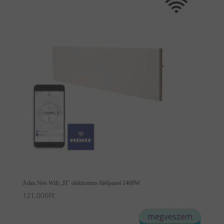
Adax Neo Wifi „H” elektromos fűtőpanel 1400W
121,000
Ft
megveszem