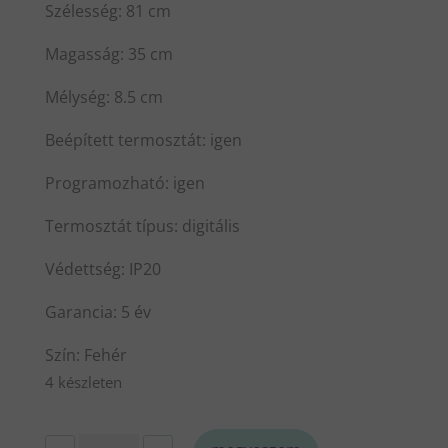
Szélesség: 81 cm
Magasság: 35 cm
Mélység: 8.5 cm
Beépített termosztát: igen
Programozható: igen
Termosztát típus: digitális
Védettség: IP20
Garancia: 5 év
Szín: Fehér
4 készleten
Glamox