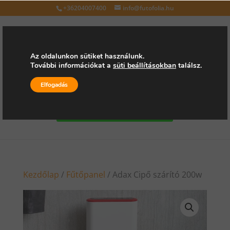
+36204007400
info@futofolia.hu
Az oldalunkon sütiket használunk.
További információkat a
süti beállításokban
találsz.
Válasszon oldalt
Elfogadás
Kérjen árajánlatot
Kezdőlap
/
Fűtőpanel
/ Adax Cipő szárító 200w