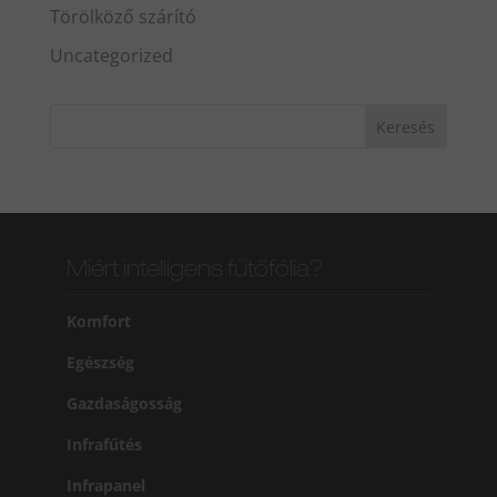
Törölköző szárító
Uncategorized
Miért intelligens fűtőfólia?
Komfort
Egészség
Gazdaságosság
Infrafűtés
Infrapanel