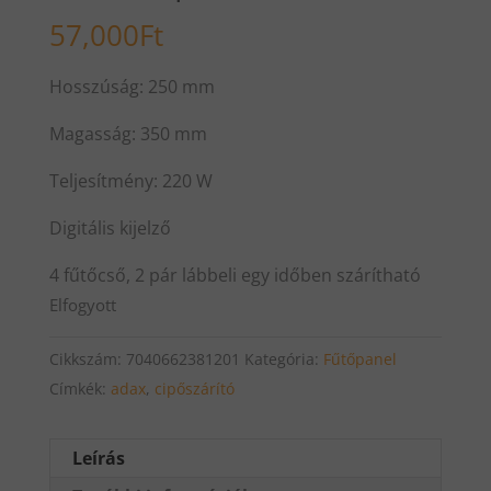
57,000
Ft
Hosszúság: 250 mm
Magasság: 350 mm
Teljesítmény: 220 W
Digitális kijelző
4 fűtőcső, 2 pár lábbeli egy időben szárítható
Elfogyott
Cikkszám:
7040662381201
Kategória:
Fűtőpanel
Címkék:
adax
,
cipőszárító
Leírás