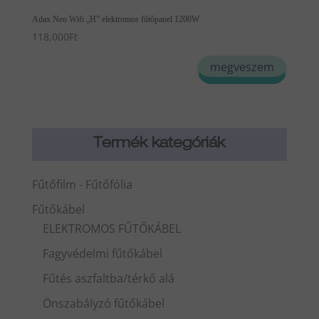
Adax Neo Wifi „H” elektromos fűtőpanel 1200W
118,000
Ft
megveszem
Termék kategóriák
Fűtőfilm - Fűtőfólia
Fűtőkábel
ELEKTROMOS FŰTŐKÁBEL
Fagyvédelmi fűtőkábel
Fűtés aszfaltba/térkő alá
Önszabályzó fűtőkábel