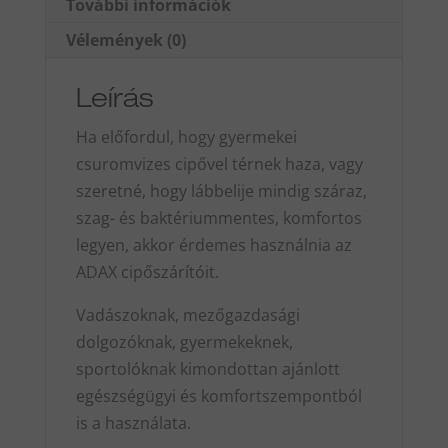
További információk
Vélemények (0)
Leírás
Ha előfordul, hogy gyermekei
csuromvizes cipővel térnek haza, vagy
szeretné, hogy lábbelije mindig száraz,
szag- és baktériummentes, komfortos
legyen, akkor érdemes használnia az
ADAX cipőszárítóit.
Vadászoknak, mezőgazdasági
dolgozóknak, gyermekeknek,
sportolóknak kimondottan ajánlott
egészségügyi és komfortszempontból
is a használata.