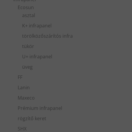
Ecosun
asztal
K+ infrapanel
törölközőszárítós infra
tükör
U+ infrapanel
üveg
FF
Lanin
Maxeco
Prémium infrapanel
rögzítő keret
SHX