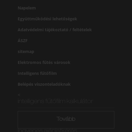
Napelem
Együttműködési lehetőségek
Adatvédelmi tájékoztató / feltételek
ÁSZF
sitemap
Elektromos fűtés városok
Intelligens fűtőfilm
Belépés viszonteladóknak
<
intelligens fűtőfilm kalkulátor
Tovább
Ingyenes ajánlatkérés