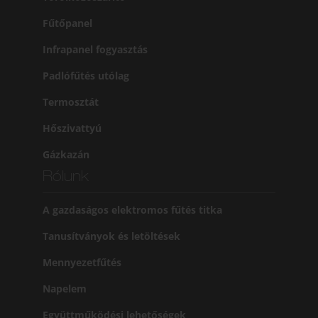
Fűtőpanel
Infrapanel fogyasztás
Padlófűtés utólag
Termosztát
Hőszivattyú
Gázkazán
Rólunk
A gazdaságos elektromos fűtés titka
Tanusítványok és letöltések
Mennyezetfűtés
Napelem
Együttműködési lehetőségek