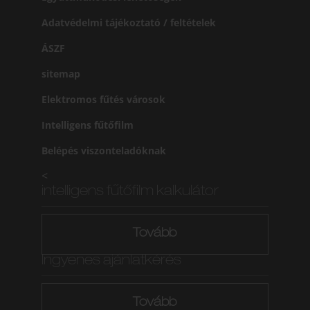
Adatvédelmi tájékoztató / feltételek
ÁSZF
sitemap
Elektromos fűtés városok
Intelligens fűtőfilm
Belépés viszonteladóknak
<
intelligens fűtőfilm kalkulátor
Tovább
Ingyenes ajánlatkérés
Tovább