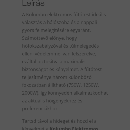
Leírás
A Kolumbo elektromos fűtőtest ideális
választás a hálószoba és a nappali
gyors felmelegítésére egyaránt.
Számottevő előnye, hogy
hőfokszabályzóval és túlmelegedés
elleni védelemmel van felszerelve,
ezáltal biztosítva a maximális
biztonságot és kényelmet. A fűtőtest
teljesítménye három különböző
fokozatban állítható (750W, 1250W,
2000W), így könnyedén alkalmazkodhat
az aktuális hőigényekhez és
preferenciákhoz.
Tartsd távol a hideget és hozd el a
kényelmet a
Kolumbo Elektromos