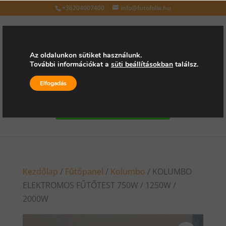
+36204007400
info@futofolia.hu
Az oldalunkon sütiket használunk.
További információkat a
süti beállításokban
találsz.
Válasszon oldalt
Elfogadás
Kérjen árajánlatot
Kezdőlap
/
Fűtőpanel
/
Kolumbo
/ KOLUMBO
ELEKTROMOS FŰTŐTEST 750W / 1250W /
2000W