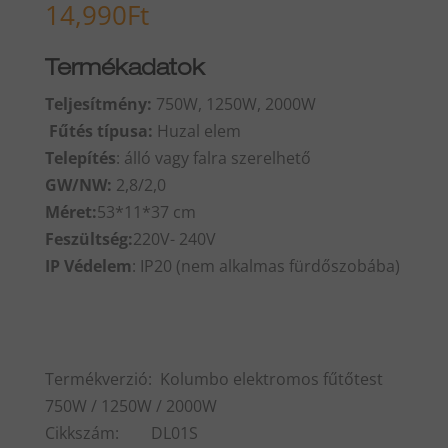
14,990
Ft
Termékadatok
Teljesítmény:
750W, 1250W, 2000W
Fűtés típusa:
Huzal elem
Telepítés
: álló vagy falra szerelhető
GW/NW:
2,8/2,0
Méret:
53*11*37 cm
Feszültség:
220V- 240V
IP Védelem
: IP20 (nem alkalmas fürdőszobába)
Termékverzió: Kolumbo elektromos fűtőtest
750W / 1250W / 2000W
Cikkszám: DL01S