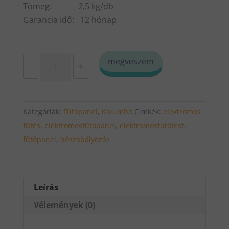
Tömeg: 2,5 kg/db
Garancia idő: 12 hónap
KOLUMBO
megveszem
-
+
ELEKTROMOS
FŰTŐTEST
750W
Kategóriák:
Fűtőpanel
,
Kolumbo
Címkék:
elektromos
/
fűtés
,
elektromosfűtőpanel
,
elektromosfűtőtest
,
1250W
fűtőpanel
,
hőszabályozás
/
2000W
mennyiség
Leírás
Vélemények (0)