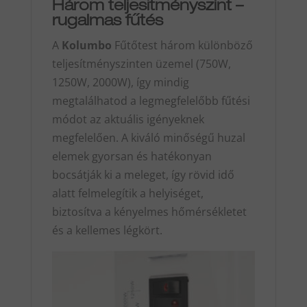
Három teljesítményszint –
rugalmas fűtés
A
Kolumbo
Fűtőtest három különböző
teljesítményszinten üzemel (750W,
1250W, 2000W), így mindig
megtalálhatod a legmegfelelőbb fűtési
módot az aktuális igényeknek
megfelelően. A kiváló minőségű huzal
elemek gyorsan és hatékonyan
bocsátják ki a meleget, így rövid idő
alatt felmelegítik a helyiséget,
biztosítva a kényelmes hőmérsékletet
és a kellemes légkört.