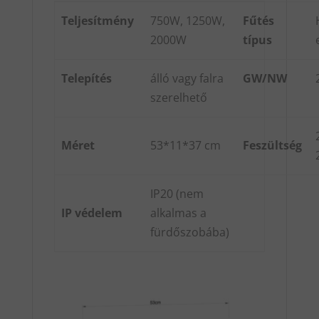
Teljesítmény
750W, 1250W,
Fűtés
2000W
típus
Telepítés
álló vagy falra
GW/NW
szerelhető
Méret
53*11*37 cm
Feszültség
IP20 (nem
IP védelem
alkalmas a
fürdőszobába)