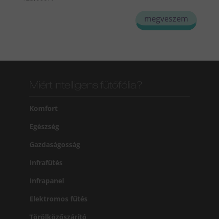
megveszem
Miért intelligens fűtőfólia?
Komfort
Egészség
Gazdaságosság
Infrafűtés
Infrapanel
Elektromos fűtés
Törölközőszárító