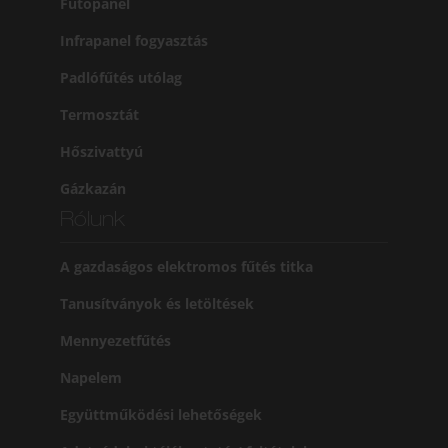
Fűtőpanel
Infrapanel fogyasztás
Padlófűtés utólag
Termosztát
Hőszivattyú
Gázkazán
Rólunk
A gazdaságos elektromos fűtés titka
Tanusítványok és letöltések
Mennyezetfűtés
Napelem
Együttműködési lehetőségek