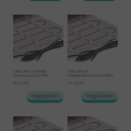
T-Mat 200-3.5 Fűtőháló,
T-Mat 200-4.0
fűtőszőnyeg 3,5m2 700w
Fűtőháló,fűtőszőnyeg 4m2 800w
36,500
Ft
41,500
Ft
megveszem
megveszem