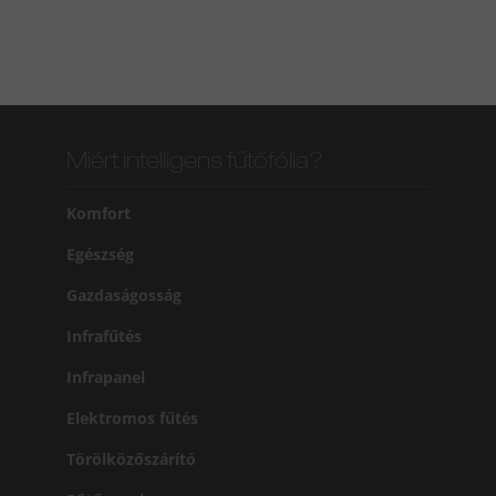
Miért intelligens fűtőfólia?
Komfort
Egészség
Gazdaságosság
Infrafűtés
Infrapanel
Elektromos fűtés
Törölközőszárító