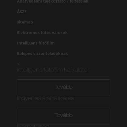
Adatvédelmi tájékoztató / feltételek
ÁSZF
sitemap
Elektromos fűtés városok
Intelligens fűtőfilm
Belépés viszonteladóknak
<
intelligens fűtőfilm kalkulátor
Tovább
Ingyenes ajánlatkérés
Tovább