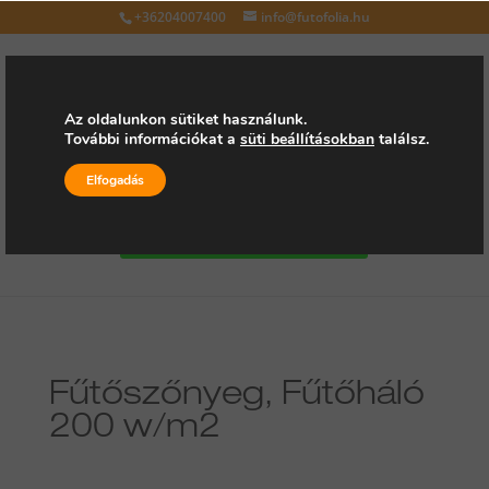
+36204007400
info@futofolia.hu
Az oldalunkon sütiket használunk.
További információkat a
süti beállításokban
találsz.
Válasszon oldalt
Elfogadás
Kérjen árajánlatot
Fűtőszőnyeg, Fűtőháló
200 w/m2