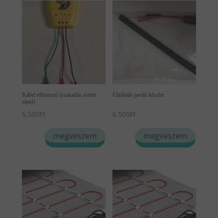
Kábel ellenörző (szakadás esetés
Fűtőháló javító készlet
sípol)
5,500
Ft
6,500
Ft
megveszem
megveszem