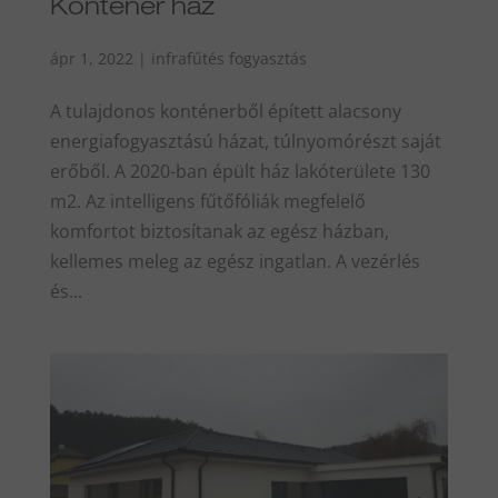
Konténer ház
ápr 1, 2022
|
infrafűtés fogyasztás
A tulajdonos konténerből épített alacsony
energiafogyasztású házat, túlnyomórészt saját
erőből. A 2020-ban épült ház lakóterülete 130
m2. Az intelligens fűtőfóliák megfelelő
komfortot biztosítanak az egész házban,
kellemes meleg az egész ingatlan. A vezérlés
és...