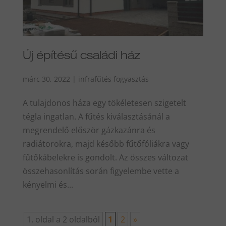
Új építésű családi ház
márc 30, 2022
|
infrafűtés fogyasztás
A tulajdonos háza egy tökéletesen szigetelt
tégla ingatlan. A fűtés kiválasztásánál a
megrendelő először gázkazánra és
radiátorokra, majd később fűtőfóliákra vagy
fűtőkábelekre is gondolt. Az összes változat
összehasonlítás során figyelembe vette a
kényelmi és...
1. oldal a 2 oldalból
1
2
»