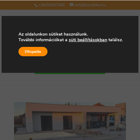
+36204007400
info@futofolia.hu
Az oldalunkon sütiket használunk.
További információkat a
süti beállításokban
találsz.
Válasszon oldalt
Elfogadás
Kérjen árajánlatot