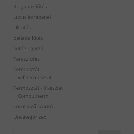
Kutyaház fűtés
Luxus infrapanel
Oktatás
palánta fűtés
sötétsugárzó
Teraszfűtés
Termosztát
wifi termosztát
Termosztát - 0 készlet
Computherm
Törölköző szárító
Uncategorized