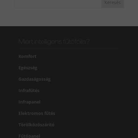
Miért intelligens fűtőfólia?
Komfort
Egészség
Gazdaságosság
Infrafűtés
Infrapanel
Elektromos fűtés
Törölközőszárító
Fűtőpanel