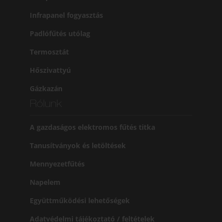
Infrapanel fogyasztás
Padlófűtés utólag
Termosztát
Hőszivattyú
Gázkazán
Rólunk
A gazdaságos elektromos fűtés titka
Tanusítványok és letöltések
Mennyezetfűtés
Napelem
Együttműködési lehetőségek
Adatvédelmi tájékoztató / feltételek