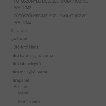
FŰTŐSZŐNYEG MELEGBURKOLATHOZ 150
WATT/M2
FŰTŐSZŐNYEG MELEGBURKOLATHOZ 80
WATT/M2
Garancia
gázkazán
Hűtő-fűtő klíma
Infra hátmelegítő párna
Infra lábmelegítő
Infra melegítő párna
Infrapanel
Ecosun
asztal
K+ infrapanel