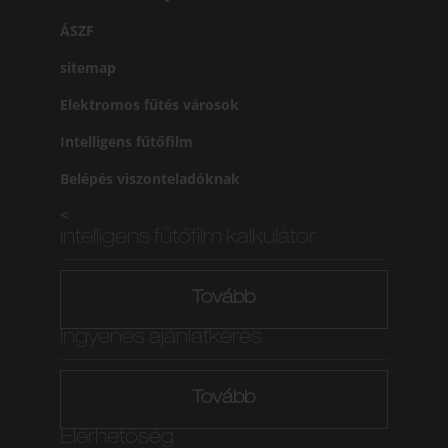
ÁSZF
sitemap
Elektromos fűtés városok
Intelligens fűtőfilm
Belépés viszonteladóknak
<
intelligens fűtőfilm kalkulátor
Tovább
Ingyenes ajánlatkérés
Tovább
Elérhetőség