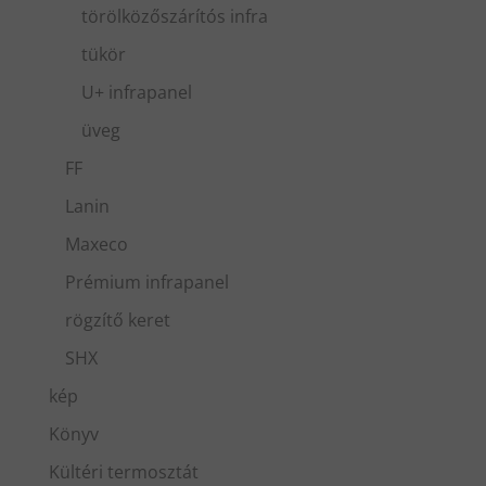
törölközőszárítós infra
tükör
U+ infrapanel
üveg
FF
Lanin
Maxeco
Prémium infrapanel
rögzítő keret
SHX
kép
Könyv
Kültéri termosztát