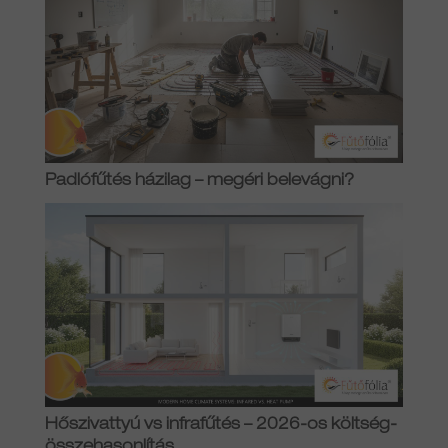
Padlófűtés házilag – megéri belevágni?
Hőszivattyú vs infrafűtés – 2026-os költség-