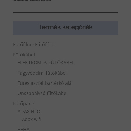
összehasonlítás
Termék kategóriák
Fűtőfilm - Fűtőfólia
Fűtőkábel
ELEKTROMOS FŰTŐKÁBEL
Fagyvédelmi fűtőkábel
Fűtés aszfaltba/térkő alá
Önszabályzó fűtőkábel
Fűtőpanel
ADAX NEO
Adax wifi
BEHA