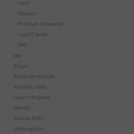
Lanin
Maxeco
Prémium infrapanel
rögzítő keret
SHX
kép
Könyv
Kültéri termosztát
Kutyaház fűtés
Luxus infrapanel
Oktatás
palánta fűtés
sötétsugárzó