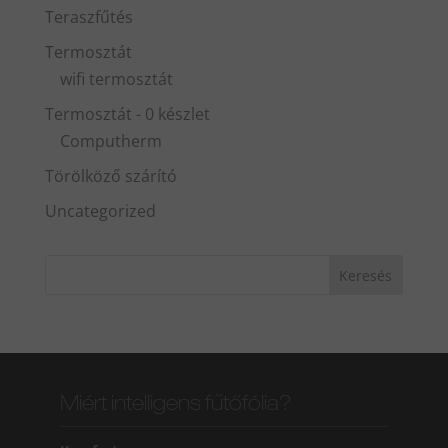
Teraszfűtés
Termosztát
wifi termosztát
Termosztát - 0 készlet
Computherm
Törölköző szárító
Uncategorized
Miért intelligens fűtőfólia?