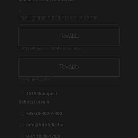
<
intelligens fűtőfilm kalkulátor
Tovább
Ingyenes ajánlatkérés
Tovább
Elérhetőség
1039 Budapest
Rákoczi utca 4
+36-20-400-7-400
info@futofolia.hu
H-P: 10:00-17:00