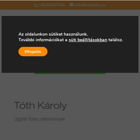
+36204007400
info@futofolia.hu
Az oldalunkon sütiket használunk.
További információkat a
süti beállításokban
találsz.
Válasszon oldalt
Elfogadás
Kérjen árajánlatot
Tóth Károly
Ügyfél fűtés vélemények