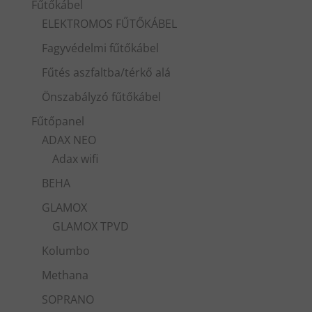
Fűtőkábel
ELEKTROMOS FŰTŐKÁBEL
Fagyvédelmi fűtőkábel
Fűtés aszfaltba/térkő alá
Önszabályzó fűtőkábel
Fűtőpanel
ADAX NEO
Adax wifi
BEHA
GLAMOX
GLAMOX TPVD
Kolumbo
Methana
SOPRANO