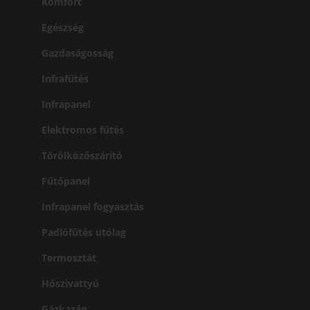
Komfort
Egészség
Gazdaságosság
Infrafűtés
Infrapanel
Elektromos fűtés
Törölközőszárító
Fűtőpanel
Infrapanel fogyasztás
Padlófűtés utólag
Termosztát
Hőszivattyú
Gázkazán