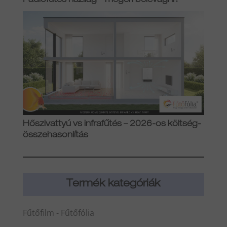
Padlófűtés házilag – megéri belevágni?
Hőszivattyú vs infrafűtés – 2026-os költség-
összehasonlítás
Termék kategóriák
Fűtőfilm - Fűtőfólia