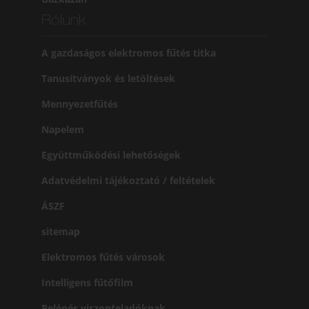
Rólunk
A gazdaságos elektromos fűtés titka
Tanusítványok és letöltések
Mennyezetfűtés
Napelem
Együttműködési lehetőségek
Adatvédelmi tájékoztató / feltételek
ÁSZF
sitemap
Elektromos fűtés városok
Intelligens fűtőfilm
Belépés viszonteladóknak