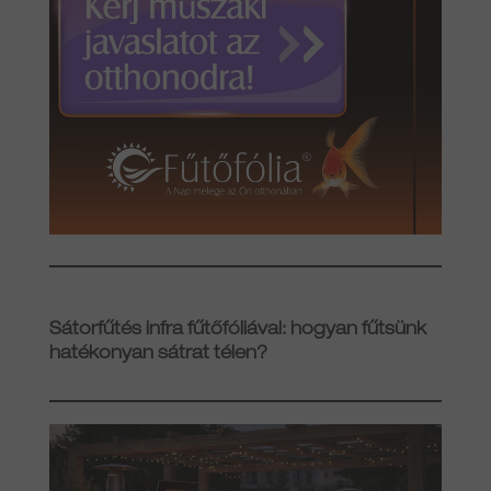
Sátorfűtés infra fűtőfóliával: hogyan fűtsünk
hatékonyan sátrat télen?