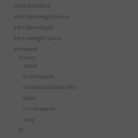
Hűtő-fűtő klíma
Infra hátmelegítő párna
Infra lábmelegítő
Infra melegítő párna
Infrapanel
Ecosun
asztal
K+ infrapanel
törölközőszárítós infra
tükör
U+ infrapanel
üveg
FF