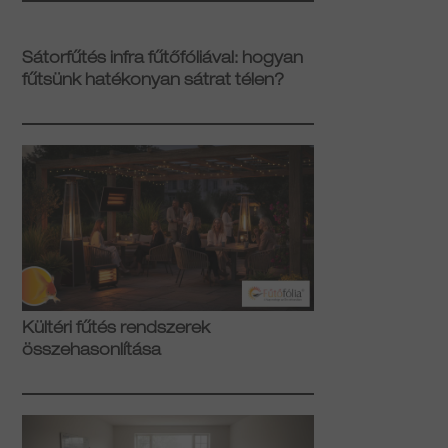
Sátorfűtés infra fűtőfóliával: hogyan
fűtsünk hatékonyan sátrat télen?
Kültéri fűtés rendszerek
összehasonlítása