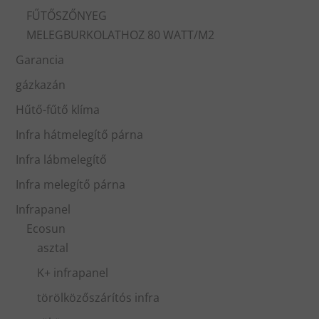
FŰTŐSZŐNYEG
MELEGBURKOLATHOZ 80 WATT/M2
Garancia
gázkazán
Hűtő-fűtő klíma
Infra hátmelegítő párna
Infra lábmelegítő
Infra melegítő párna
Infrapanel
Ecosun
asztal
K+ infrapanel
törölközőszárítós infra