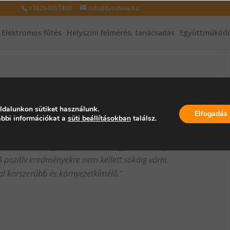
+36204007400
info@futofolia.hu
Elektromos fűtés
Helyszíni felmérés, tanácsadás
Együttműködé
ldalunkon sütiket használunk.
Elfogadás
bbi információkat a
süti beállításokban
találsz.
 döntöttünk úgy a párommal, hogy lecseréltetjük a
 pozitív eredményekre nem kellett sokáig várni.
kal korszerűbb és környezetkímélő.”