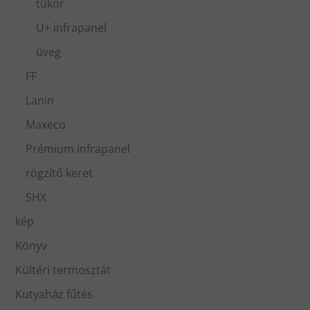
tükör
U+ infrapanel
üveg
FF
Lanin
Maxeco
Prémium infrapanel
rögzítő keret
SHX
kép
Könyv
Kültéri termosztát
Kutyaház fűtés