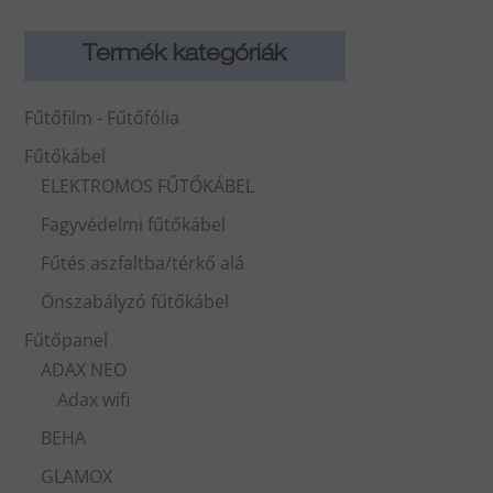
Termék kategóriák
Fűtőfilm - Fűtőfólia
Fűtőkábel
ELEKTROMOS FŰTŐKÁBEL
Fagyvédelmi fűtőkábel
Fűtés aszfaltba/térkő alá
Önszabályzó fűtőkábel
Fűtőpanel
ADAX NEO
Adax wifi
BEHA
GLAMOX