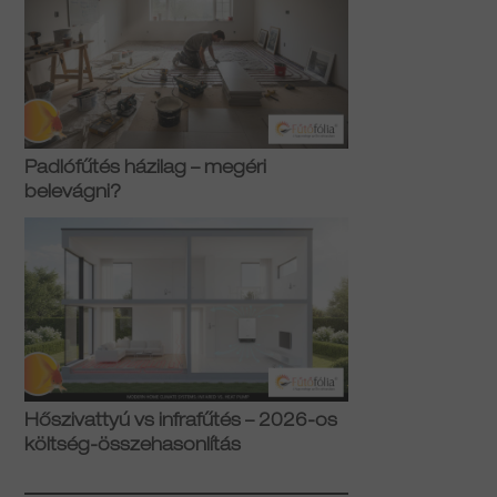
Padlófűtés házilag – megéri
belevágni?
Hőszivattyú vs infrafűtés – 2026-os
költség-összehasonlítás