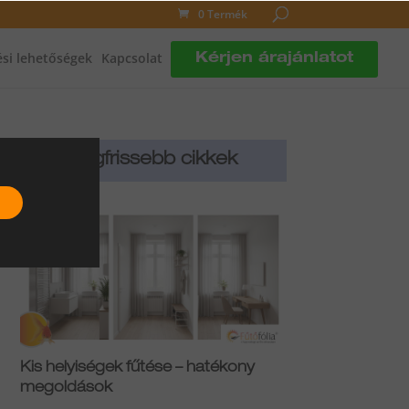
0 Termék
si lehetőségek
Kapcsolat
Kérjen árajánlatot
Legfrissebb cikkek
Kis helyiségek fűtése – hatékony
megoldások