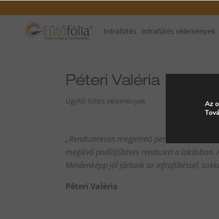
Infrafűtés
Infrafűtés vélemények
Péteri Valéria
Ügyfél fűtés vélemények
Az o
Tová
„Rendszeresen megjelenő penészesedés miatt
meglévő padlófűtéses rendszert a lakásban. A
Mindenképp jól jártunk az infrafűtéssel, sok
Péteri Valéria