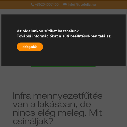
+36204007400
info@futofolia.hu
Az oldalunkon sütiket használunk.
További információkat a
süti beállításokban
találsz.
Válasszon oldalt
Elfogadás
Kérjen árajánlatot
Infra mennyezetfűtés
van a lakásban, de
nincs elég meleg. Mit
csináljak?