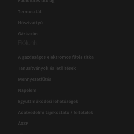
Padlófűtés utólag
Termosztát
Hőszivattyú
Gázkazán
Rólunk
A gazdaságos elektromos fűtés titka
Tanusítványok és letöltések
Mennyezetfűtés
Napelem
Együttműködési lehetőségek
Adatvédelmi tájékoztató / feltételek
ÁSZF