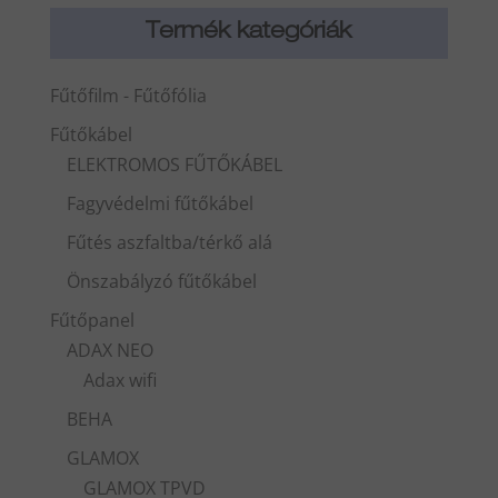
Termék kategóriák
Fűtőfilm - Fűtőfólia
Fűtőkábel
ELEKTROMOS FŰTŐKÁBEL
Fagyvédelmi fűtőkábel
Fűtés aszfaltba/térkő alá
Önszabályzó fűtőkábel
Fűtőpanel
ADAX NEO
Adax wifi
BEHA
GLAMOX
GLAMOX TPVD