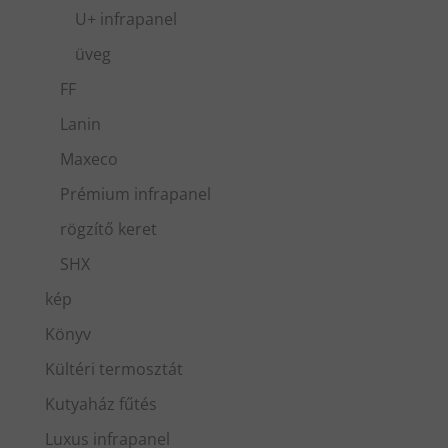
U+ infrapanel
üveg
FF
Lanin
Maxeco
Prémium infrapanel
rögzítő keret
SHX
kép
Könyv
Kültéri termosztát
Kutyaház fűtés
Luxus infrapanel