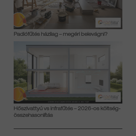
Padlófűtés házilag – megéri belevágni?
Hőszivattyú vs infrafűtés – 2026-os költség-
összehasonlítás