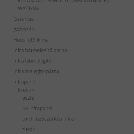
FŰTŐSZŐNYEG MELEGBURKOLATHOZ 80
WATT/M2
Garancia
gázkazán
Hűtő-fűtő klíma
Infra hátmelegítő párna
Infra lábmelegítő
Infra melegítő párna
Infrapanel
Ecosun
asztal
K+ infrapanel
törölközőszárítós infra
tükör