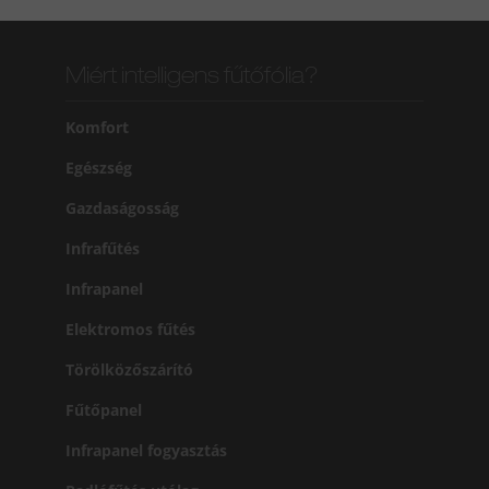
Miért intelligens fűtőfólia?
Komfort
Egészség
Gazdaságosság
Infrafűtés
Infrapanel
Elektromos fűtés
Törölközőszárító
Fűtőpanel
Infrapanel fogyasztás