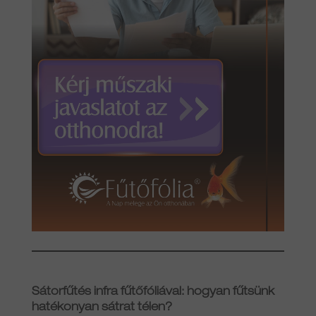
Sátorfűtés infra fűtőfóliával: hogyan fűtsünk
hatékonyan sátrat télen?