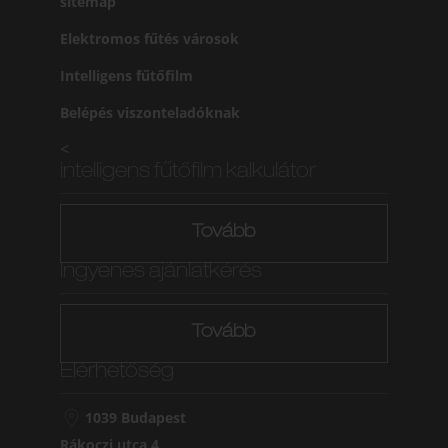
sitemap
Elektromos fűtés városok
Intelligens fűtőfilm
Belépés viszonteladóknak
<
intelligens fűtőfilm kalkulátor
Tovább
Ingyenes ajánlatkérés
Tovább
Elérhetőség
1039 Budapest
Rákoczi utca 4