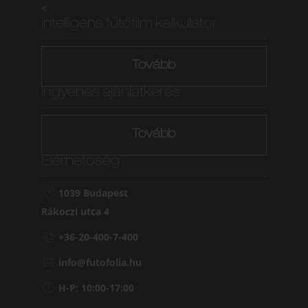
<
intelligens fűtőfilm kalkulátor
Tovább
Ingyenes ajánlatkérés
Tovább
Elérhetőség
1039 Budapest
Rákoczi utca 4
+36-20-400-7-400
info@futofolia.hu
H-P: 10:00-17:00