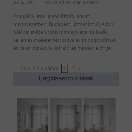
jan 6, 2018
|
Hírek
,
Infrafűtés mennyezetre
Próbáld ki intelligens fűtőfóliánkát
mennyezetben. Budapest , József krt 29 A bor
háló üzletében több mint egy éve működik,
kellemes meleget biztosítva az itt dolgozóknak
és vásárlóknak. Az infrafűtés minden előnyét...
1. oldal a 2 oldalból
1
2
»
Legfrissebb cikkek