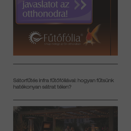
Sátorfűtés infra fűtőfóliával: hogyan fűtsünk
hatékonyan sátrat télen?