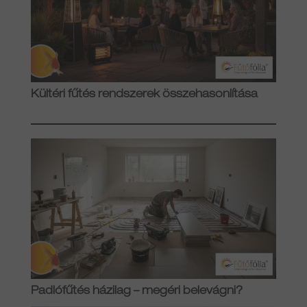
Kültéri fűtés rendszerek összehasonlítása
Padlófűtés házilag – megéri belevágni?