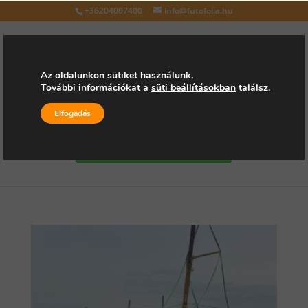
+36204007400
info@futofolia.hu
Az oldalunkon sütiket használunk.
További információkat a
süti beállításokban
találsz.
Válasszon oldalt
Elfogadás
Kérjen árajánlatot