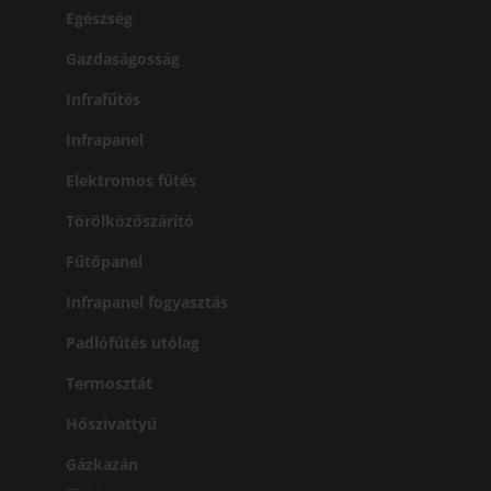
Egészség
Gazdaságosság
Infrafűtés
Infrapanel
Elektromos fűtés
Törölközőszárító
Fűtőpanel
Infrapanel fogyasztás
Padlófűtés utólag
Termosztát
Hőszivattyú
Gázkazán