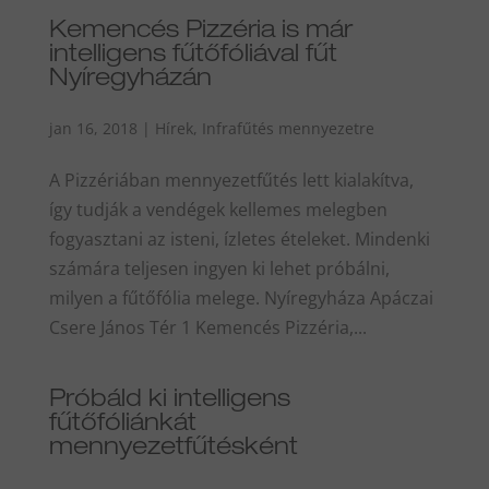
Kemencés Pizzéria is már
intelligens fűtőfóliával fűt
Nyíregyházán
jan 16, 2018
|
Hírek
,
Infrafűtés mennyezetre
A Pizzériában mennyezetfűtés lett kialakítva,
így tudják a vendégek kellemes melegben
fogyasztani az isteni, ízletes ételeket. Mindenki
számára teljesen ingyen ki lehet próbálni,
milyen a fűtőfólia melege. Nyíregyháza Apáczai
Csere János Tér 1 Kemencés Pizzéria,...
Próbáld ki intelligens
fűtőfóliánkát
mennyezetfűtésként