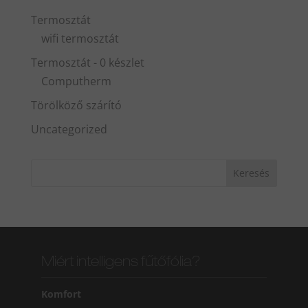
Termosztát
wifi termosztát
Termosztát - 0 készlet
Computherm
Törölköző szárító
Uncategorized
Miért intelligens fűtőfólia?
Komfort