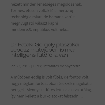
nézett minden lehetséges megoldásnak.
Természetesen voltak félelmei az új
technológia miatt, de hamar sikerült
megnyugtató választ kapni
mindenre.Szimpatikus volt neki,...
Dr Pataki Gergely plasztikai
sebész műtőjében is már
intelligens fűtőfólia van
jan 23, 2018
|
Hírek
,
Infrafűtés mennyezetre
A műtőben eddig is volt fűtés, de fontos volt,
hogy mégkomfortosabban érezzék magukat a
betegek. Mennyezetfűtés lett kialakítva utólag,
így nem kellett a burkolatokat felszedni....