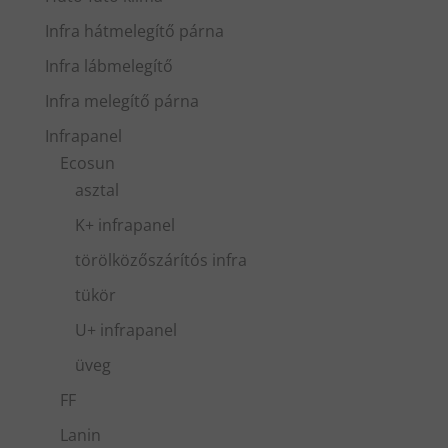
Infra hátmelegítő párna
Infra lábmelegítő
Infra melegítő párna
Infrapanel
Ecosun
asztal
K+ infrapanel
törölközőszárítós infra
tükör
U+ infrapanel
üveg
FF
Lanin