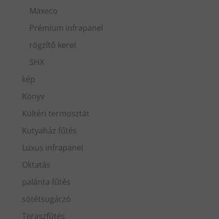
Maxeco
Prémium infrapanel
rögzítő keret
SHX
kép
Könyv
Kültéri termosztát
Kutyaház fűtés
Luxus infrapanel
Oktatás
palánta fűtés
sötétsugárzó
Teraszfűtés