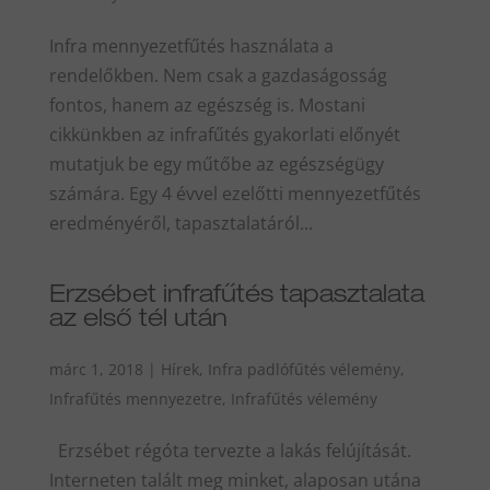
Infra mennyezetfűtés használata a
rendelőkben. Nem csak a gazdaságosság
fontos, hanem az egészség is. Mostani
cikkünkben az infrafűtés gyakorlati előnyét
mutatjuk be egy műtőbe az egészségügy
számára. Egy 4 évvel ezelőtti mennyezetfűtés
eredményéről, tapasztalatáról...
Erzsébet infrafűtés tapasztalata
az első tél után
márc 1, 2018
|
Hírek
,
Infra padlófűtés vélemény
,
Infrafűtés mennyezetre
,
Infrafűtés vélemény
Erzsébet régóta tervezte a lakás felújítását.
Interneten talált meg minket, alaposan utána