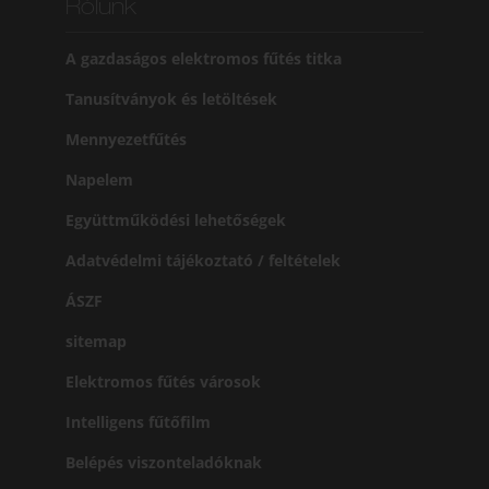
Rólunk
A gazdaságos elektromos fűtés titka
Tanusítványok és letöltések
Mennyezetfűtés
Napelem
Együttműködési lehetőségek
Adatvédelmi tájékoztató / feltételek
ÁSZF
sitemap
Elektromos fűtés városok
Intelligens fűtőfilm
Belépés viszonteladóknak